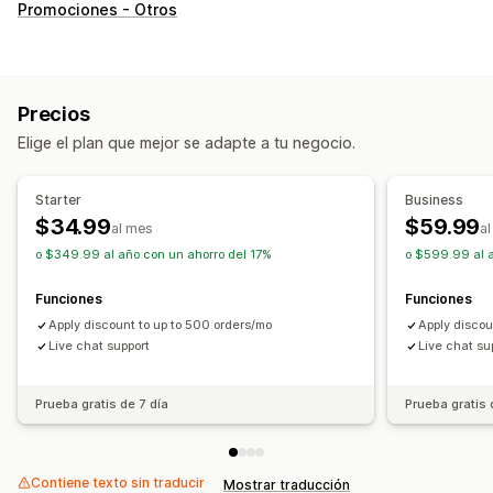
Tipos de descuentos
Promociones - Otros
Códigos de descuento
Cupones
BOGO
Precios fijos
Precios por niveles
Descuentos por volumen
Descuentos por cantidad
Descuentos globales
Precios
Descuentos porcentuales
Descuentos al por mayor
Elige el plan que mejor se adapte a tu negocio.
Precios de mayorista
Envío gratis
Tarifas de envío
Descuentos en el carrito
Starter
Business
Descuentos en la pantalla de pago
Regalos
$34.99
$59.99
al mes
a
Paquetes de productos
Ofertas por tiempo limitado
o $349.99 al año con un ahorro del 17%
o $599.99 al a
Precios dinámicos
Descuentos personalizados
Funciones
Funciones
Gestión de descuentos
Apply discount to up to 500 orders/mo
Apply discou
Conversión de monedas
Activadores y reglas
Live chat support
Live chat su
Automatizaciones
Segmentación
Geolocalización
Etiquetas
Filtros
Prueba gratis de 7 día
Prueba gratis 
Contiene texto sin traducir
Mostrar traducción