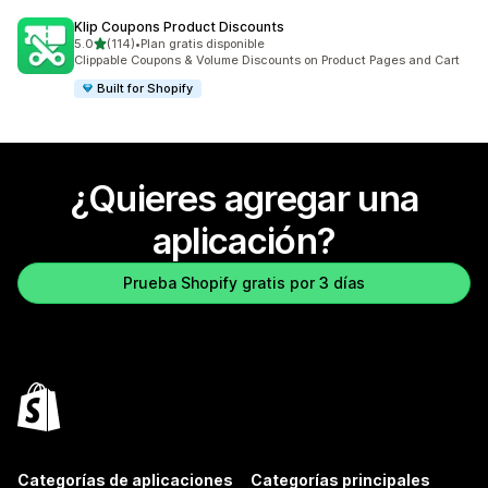
Klip Coupons Product Discounts
de 5 estrellas
5.0
(114)
•
Plan gratis disponible
114 reseñas en total
Clippable Coupons & Volume Discounts on Product Pages and Cart
Built for Shopify
¿Quieres agregar una
aplicación?
Prueba Shopify gratis por 3 días
Categorías de aplicaciones
Categorías principales