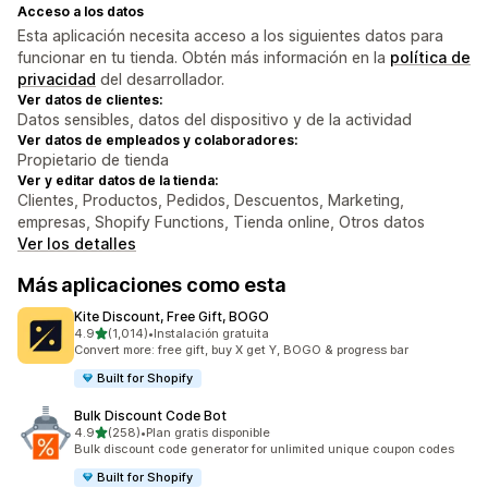
Acceso a los datos
Esta aplicación necesita acceso a los siguientes datos para
funcionar en tu tienda. Obtén más información en la
política de
privacidad
del desarrollador.
Ver datos de clientes:
Datos sensibles, datos del dispositivo y de la actividad
Ver datos de empleados y colaboradores:
Propietario de tienda
Ver y editar datos de la tienda:
Clientes, Productos, Pedidos, Descuentos, Marketing,
empresas, Shopify Functions, Tienda online, Otros datos
Ver los detalles
Más aplicaciones como esta
Kite Discount, Free Gift, BOGO
de 5 estrellas
4.9
(1,014)
•
Instalación gratuita
1014 reseñas en total
Convert more: free gift, buy X get Y, BOGO & progress bar
Built for Shopify
Bulk Discount Code Bot
de 5 estrellas
4.9
(258)
•
Plan gratis disponible
258 reseñas en total
Bulk discount code generator for unlimited unique coupon codes
Built for Shopify