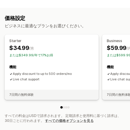
段階的な価格設定
ボリュームディスカウント
数量割引
一律割引
割引率によるディスカウント
一括割引
卸売価格
価格設定
無料配送
配送料
カートディスカウント
ビジネスに最適なプランをお選びください。
チェックアウトディスカウント
ギフト
商品バンドル
期間限定オファー
動的価格設定
カスタムディスカウント
Starter
Business
ディスカウント管理
$34.99
$59.99
/月
/
通貨換算
トリガーとルール
オートメーション
ターゲティング
または$349.99/年で17%お得
または$599.9
ジオロケーション
タグ付け
絞り込み
機能
機能
Apply discount to up to 500 orders/mo
Apply discou
Live chat support
Live chat su
7日間の無料体験
7日間の無料体
すべての料金はUSDで請求されます。 定期請求と使用料に基づく請求は、
30日ごとに行われます。
すべての価格オプションを見る