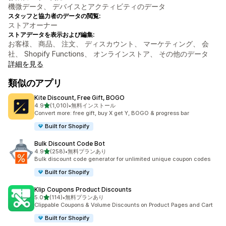
機微データ、 デバイスとアクティビティのデータ
スタッフと協力者のデータの閲覧:
ストアオーナー
ストアデータを表示および編集:
お客様、 商品、 注文、 ディスカウント、 マーケティング、 会
社、 Shopify Functions、 オンラインストア、 その他のデータ
詳細を見る
類似のアプリ
Kite Discount, Free Gift, BOGO
5つ星中
4.9
(1,010)
•
無料インストール
合計レビュー数：1010件
Convert more: free gift, buy X get Y, BOGO & progress bar
Built for Shopify
Bulk Discount Code Bot
5つ星中
4.9
(258)
•
無料プランあり
合計レビュー数：258件
Bulk discount code generator for unlimited unique coupon codes
Built for Shopify
Klip Coupons Product Discounts
5つ星中
5.0
(114)
•
無料プランあり
合計レビュー数：114件
Clippable Coupons & Volume Discounts on Product Pages and Cart
Built for Shopify