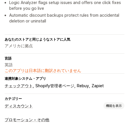
Logic Analyzer flags setup issues and offers one click fixes
before you go live
Automatic discount backups protect rules from accidental
deletion or uninstall
あなたのストアと同じようなストアに人気
アメリカに拠点
言語
英語
このアプリは日本語に翻訳されていません
連携対象システム・アプリ
チェックアウト
Shopify管理者ページ
Rebuy
Zapiet
カテゴリー
ディスカウント
機能を表示
ディスカウントの種類
プロモーション - その他
クーポンコード
クーポン
BOGO
固定価格設定