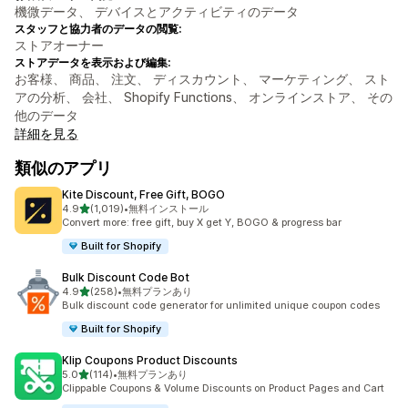
機微データ、 デバイスとアクティビティのデータ
スタッフと協力者のデータの閲覧:
ストアオーナー
ストアデータを表示および編集:
お客様、 商品、 注文、 ディスカウント、 マーケティング、 スト
アの分析、 会社、 Shopify Functions、 オンラインストア、 その
他のデータ
詳細を見る
類似のアプリ
Kite Discount, Free Gift, BOGO
5つ星中
4.9
(1,019)
•
無料インストール
合計レビュー数：1019件
Convert more: free gift, buy X get Y, BOGO & progress bar
Built for Shopify
Bulk Discount Code Bot
5つ星中
4.9
(258)
•
無料プランあり
合計レビュー数：258件
Bulk discount code generator for unlimited unique coupon codes
Built for Shopify
Klip Coupons Product Discounts
5つ星中
5.0
(114)
•
無料プランあり
合計レビュー数：114件
Clippable Coupons & Volume Discounts on Product Pages and Cart