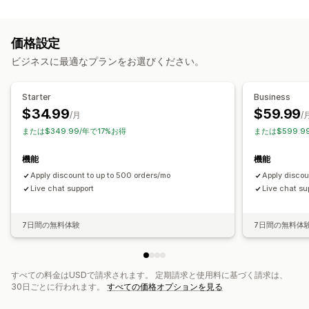
段階的な価格設定
ボリュームディスカウント
数量割引
一律割引
割引率によるディスカウント
一括割引
卸売価格
価格設定
無料配送
配送料
カートディスカウント
ビジネスに最適なプランをお選びください。
チェックアウトディスカウント
ギフト
商品バンドル
期間限定オファー
動的価格設定
カスタムディスカウント
Starter
Business
ディスカウント管理
$34.99
$59.99
/月
/
通貨換算
トリガーとルール
オートメーション
ターゲティング
または$349.99/年で17%お得
または$599.9
ジオロケーション
タグ付け
絞り込み
機能
機能
Apply discount to up to 500 orders/mo
Apply discou
Live chat support
Live chat su
7日間の無料体験
7日間の無料体
すべての料金はUSDで請求されます。 定期請求と使用料に基づく請求は、
30日ごとに行われます。
すべての価格オプションを見る