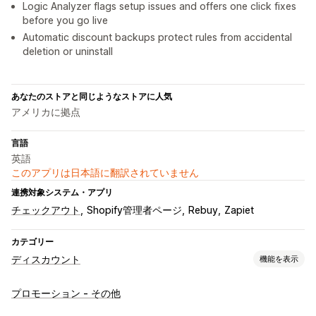
Logic Analyzer flags setup issues and offers one click fixes
before you go live
Automatic discount backups protect rules from accidental
deletion or uninstall
あなたのストアと同じようなストアに人気
アメリカに拠点
言語
英語
このアプリは日本語に翻訳されていません
連携対象システム・アプリ
チェックアウト
Shopify管理者ページ
Rebuy
Zapiet
カテゴリー
ディスカウント
機能を表示
ディスカウントの種類
プロモーション - その他
クーポンコード
クーポン
BOGO
固定価格設定