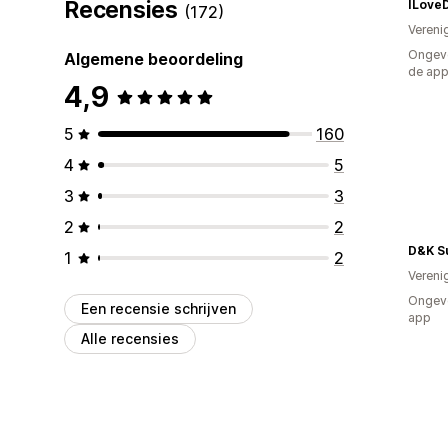
Recensies
ILove
(172)
Vereni
Ongeve
Algemene beoordeling
de ap
4,9
5
160
4
5
3
3
2
2
D&K Su
1
2
Vereni
Ongeve
Een recensie schrijven
app
Alle recensies