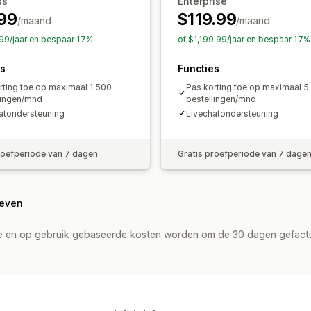
ss
Enterprise
Valutaconversie
Triggers en regels
99
$119.99
/maand
Geolocatie
Tagging
Filteren
/maand
99/jaar en bespaar 17%
of $1,199.99/jaar en bespaar 17%
es
Functies
rting toe op maximaal 1.500
Pas korting toe op maximaal 5
lingen/mnd
bestellingen/mnd
atondersteuning
Livechatondersteuning
roefperiode van 7 dagen
Gratis proefperiode van 7 dage
geven
de en op gebruik gebaseerde kosten worden om de 30 dagen gefact