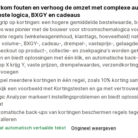
kom fouten en verhoog de omzet met complexe au
ste logica, BXGY en cadeaus
 grip op kortingen: een hogere gemiddelde bestelwaarde, b
os was pionier met de bouwer voor stroomschemalogica voo
te regels (winkelwageninhoud, klanttags, hoeveelheid) nat
volume-, BXGY-, cadeau-, drempel-, vasteprijs-, gelaagde
eckout op product-, collectie- en zoekpagina's worden ge
n en biedt oplossingen met één klik, en automatische back
p X krijg Y, vaste prijzen, drempelwaardes, verzendkorti
evoegen
pel meerdere kortingen in één regel, zoals 10% korting sa
ijk een voorbeeld met Kortingstesten en ga met vertrouwe
ic Analyzer markeert instellingsproblemen en biedt oplossi
at
tomatische back-ups van kortingen beschermen regels tege
talleren
at automatisch vertaalde tekst
Origineel weergeven