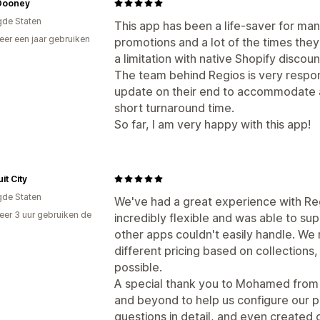
Dooney
gde Staten
This app has been a life-saver for m
er een jaar gebruiken
promotions and a lot of the times they
p
a limitation with native Shopify discoun
The team behind Regios is very respo
update on their end to accommodate a
short turnaround time.
So far, I am very happy with this app!
it City
gde Staten
We've had a great experience with Reg
er 3 uur gebruiken de
incredibly flexible and was able to s
other apps couldn't easily handle. W
different pricing based on collections,
possible.
A special thank you to Mohamed from
and beyond to help us configure our p
questions in detail, and even created 