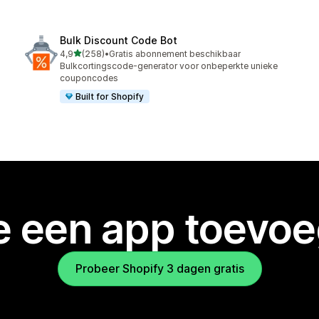
Bulk Discount Code Bot
van 5 sterren
4,9
(258)
•
Gratis abonnement beschikbaar
258 recensies in totaal
Bulkcortingscode-generator voor onbeperkte unieke
couponcodes
Built for Shopify
je een app toevo
Probeer Shopify 3 dagen gratis