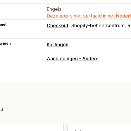
Engels
Deze app is niet vertaald in het Neder
 met
Checkout
Shopify-beheercentrum
R
orieën
Kortingen
Soorten kortingen
Aanbiedingen - Anders
Kortingscodes
Coupons
Twee voor d
Gedifferentieerde prijzen
Volumekor
Forfaitaire kortingen
Percentagekort
Groothandelsprijzen
Gratis verzendi
Winkelwagenkortingen
Kortingen bi
Productbundels
Tijdelijke aanbiedin
st.
Aangepaste kortingen
Kortingen beheren