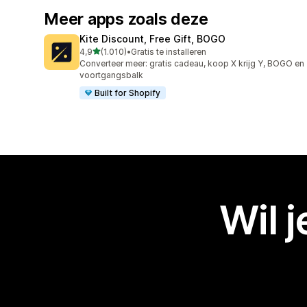
Meer apps zoals deze
Kite Discount, Free Gift, BOGO
van 5 sterren
4,9
(1.010)
•
Gratis te installeren
1010 recensies in totaal
Converteer meer: gratis cadeau, koop X krijg Y, BOGO en
voortgangsbalk
Built for Shopify
Wil 