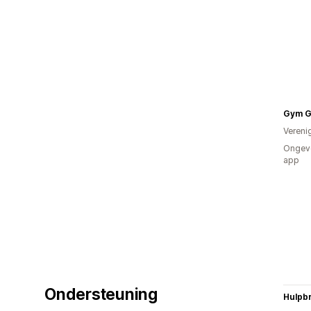
Gym G
Vereni
Ongeve
app
Ondersteuning
Hulpb