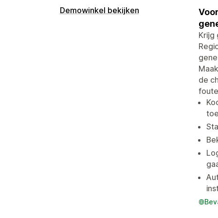
Demowinkel bekijken
Voor
gene
Krijg
Regi
genes
Maak 
de ch
foute
Koo
to
Sta
Bek
Log
ga
Au
ins
Bev