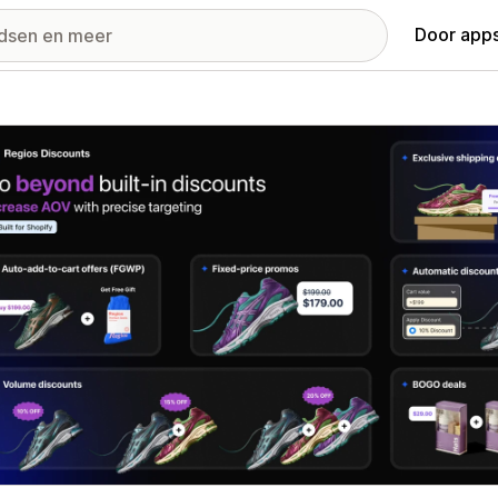
Door apps
ij met uitgelichte afbeeldingen