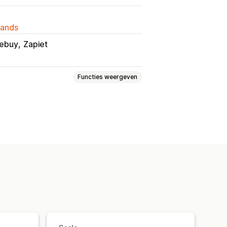
lands
ebuy
Zapiet
Functies weergeven
e prijs van één
Vaste prijzen
tingen
Kwantumkortingen
ingen
Bulkkortingen
ng
Verzendtarieven
j de checkout
Cadeaus
gen
Dynamische prijzen