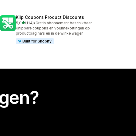
Klip Coupons Product Discounts
van 5 sterren
5,0
(114)
•
Gratis abonnement beschikbaar
114 recensies in totaal
Knipbare coupons en volumekortingen op
productpagina's en in de winkelwagen
Built for Shopify
egen?