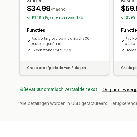
Starter
Busine
$34.99
$59.
/maand
of $349.99/jaar en bespaar 17%
of $599.
Functies
Functi
Pas korting toe op maximaal 500
Pas ko
bestellingen/mnd
bestel
Livechatondersteuning
Livech
Gratis proefperiode van 7 dagen
Gratis p
Bevat automatisch vertaalde tekst
Origineel weer
Alle betalingen worden in USD gefactureerd. Terugkeren