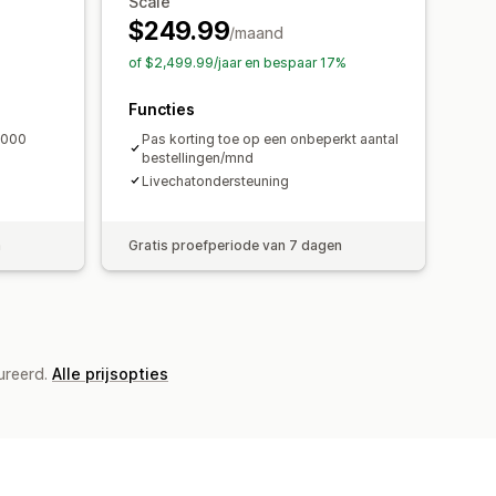
Scale
Automatiseringen
Targeting
$249.99
/maand
of $2,499.99/jaar en bespaar 17%
Functies
.000
Pas korting toe op een onbeperkt aantal
bestellingen/mnd
Livechatondersteuning
n
Gratis proefperiode van 7 dagen
ureerd.
Alle prijsopties