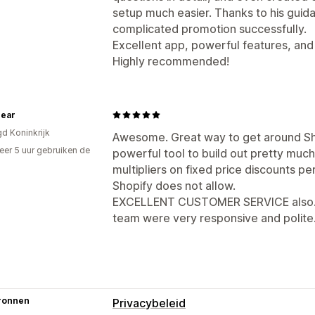
setup much easier. Thanks to his guid
complicated promotion successfully.
Excellent app, powerful features, an
Highly recommended!
ear
gd Koninkrijk
Awesome. Great way to get around Shop
er 5 uur gebruiken de
powerful tool to build out pretty muc
multipliers on fixed price discounts pe
Shopify does not allow.
EXCELLENT CUSTOMER SERVICE also.. I
team were very responsive and polite
ronnen
Privacybeleid