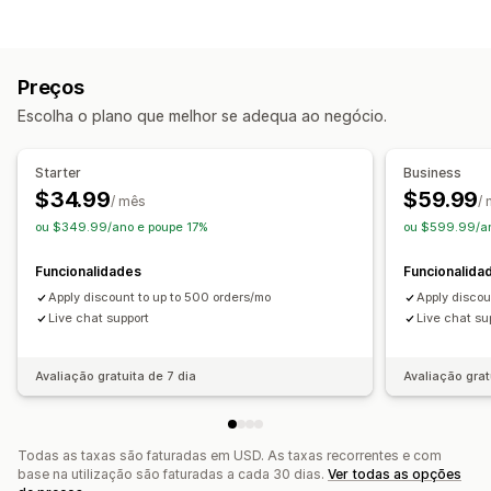
Códigos de desconto
Cupões
Dois pelo preço de um
Preços fixos
Preços diferenciados
Descontos de volume
Intervalos de quantidade
Descontos fixos
Preços
Descontos em percentagem
Descontos em lote
Escolha o plano que melhor se adequa ao negócio.
Preços de grossista
Envio gratuito
Taxas de envio
Descontos no carrinho
Starter
Business
Descontos na finalização da compra
Ofertas
$34.99
$59.99
/ mês
/
Pacotes de produtos
Ofertas por tempo limitado
ou $349.99/ano e poupe 17%
ou $599.99/an
Preços dinâmicos
Descontos personalizados
Funcionalidades
Funcionalida
Gestão de descontos
Apply discount to up to 500 orders/mo
Apply discou
Conversão de moeda
Acionadores e regras
Live chat support
Live chat su
Automatizações
Direcionamento
Geolocalização
Etiquetagem
Filtros
Avaliação gratuita de 7 dia
Avaliação grat
Todas as taxas são faturadas em USD. As taxas recorrentes e com
base na utilização são faturadas a cada 30 dias.
Ver todas as opções