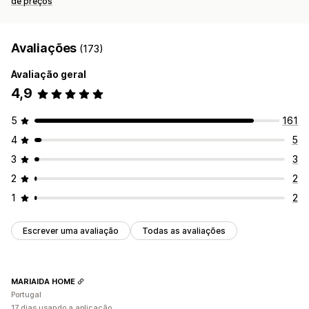
de preços
Avaliações
(173)
Avaliação geral
4,9
5
161
4
5
3
3
2
2
1
2
Escrever uma avaliação
Todas as avaliações
MARIAIDA HOME
Portugal
17 dias usando a aplicação