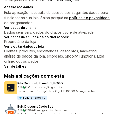
Acesso aos dados
Esta aplicação necessita de acesso aos seguintes dados para
funcionar na sua loja. Saiba porquê na
política de privacidade
do programador.
Ver dados do cliente:
Dados sensíveis, dados do dispositivo e de atividade
Ver dados da equipa e de colaboradores:
Proprietário da loja
Ver e editar dados da loja:
Clientes, produtos, encomendas, descontos, marketing,
análise de dados da loja, empresas, Shopify Functions, Loja
online, outros dados
Ver detalhes
Mais aplicações como esta
Kite Discount, Free Gift, BOGO
de 5 estrelas
4,9
(1.014)
•
Instalação gratuita
1014 total de avaliações
Convert more: free gift, buy X get Y, BOGO & progress bar
Built for Shopify
Bulk Discount Code Bot
de 5 estrelas
4,9
(258)
•
Plano gratuito disponível
258 total de avaliações