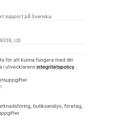
ekt support på Svenska.
94039, US
ata för att kunna fungera med din
ta i utvecklarens
integritetspolicy
.
tetsuppgifter
:
arknadsföring, butiksanalys, företag,
uppgifter