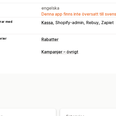
engelska
Denna app finns inte översatt till sven
rar med
Kassa
Shopify-admin
Rebuy
Zapiet
rier
Rabatter
Rabattyper
Kampanjer – övrigt
Rabattkoder
Kuponger
Köp två, beta
Kvantitetsbaserade priser
Volymraba
Rabattbelopp
Procentuella rabatter
Fri frakt
Fraktkostnader
Rabatter på
Gåvor
Produktpaket
Tidsbegränsad
Dynamisk prissättning
Anpassade rab
Rabatthantering
Valutakonvertering
Utlösare och regl