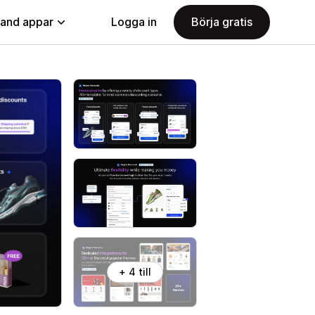
land appar
Logga in
Börja gratis
+ 4 till