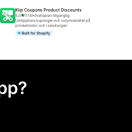
Klip Coupons Product Discounts
av 5 stjärnor
5,0
(114)
•
Gratisplan tillgänglig
114 recensioner totalt
Urklippbara kuponger och volymrabatter på
produktsidor och i varukorgen
Built for Shopify
app?