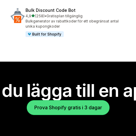
Bulk Discount Code Bot
av 5 stjärnor
4,9
(258)
•
Gratisplan tillgänglig
258 recensioner totalt
Bulkgenerator av rabattkoder för ett obegränsat antal
unika kupongkoder
Built for Shopify
l du lägga till en 
Prova Shopify gratis i 3 dagar