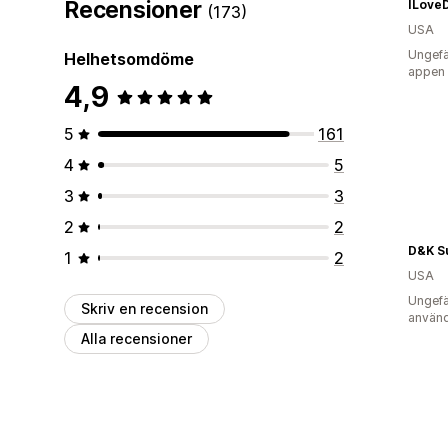
Recensioner
ILove
(173)
USA
Ungefä
Helhetsomdöme
appen
4,9
5
161
4
5
3
3
2
2
D&K Su
1
2
USA
Ungefä
Skriv en recension
använd
Alla recensioner