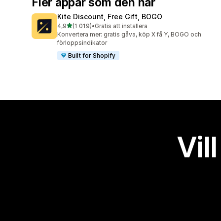
Fler appar som den här
Kite Discount, Free Gift, BOGO
av 5 stjärnor
4,9
(1 019)
•
Gratis att installera
1019 recensioner totalt
Konvertera mer: gratis gåva, köp X få Y, BOGO och
förloppsindikator
Built for Shopify
Vil