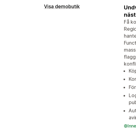
Visa demobutik
Undv
näst
Få ko
Regio
hante
Funct
massk
flagg
konfl
Köp
Kom
För
Log
pub
Aut
avi
Inn