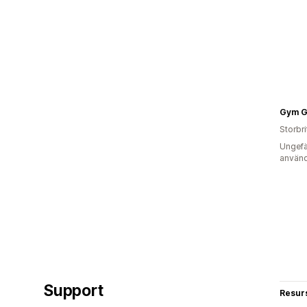
Gym G
Storbr
Ungefä
använd
Support
Resur