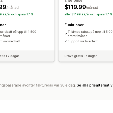
ss
Enterprise
Geolokalisering
Taggning
Filtrering
99
$119.99
/månad
/månad
99.99/år och spara 17 %
eller $1,199.99/år och spara 17 %
oner
Funktioner
a rabatt på upp till 1 500
Tillämpa rabatt på upp till 5 0
/månad
ordrar/månad
 via livechatt
Support via livechatt
atis i 7 dagar
Prova gratis i 7 dagar
ngsbaserade avgifter faktureras var 30:e dag.
Se alla prisalternativ