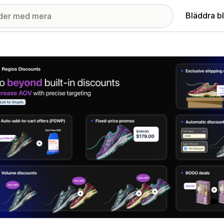
Bläddra b
ri med utvalda bilder