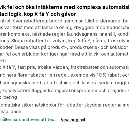
ik fel och öka intäkterna med komplexa automatis
lad logik, köp X få Y och gåvor
ntroll över rabatterna: högre genomsnittligt ordervärde, bät
s var först med att lansera en logikbyggare med flödessche
rar komplexa, nästlade regler (kundvagnens innehåll, kundta
ions. Skapa rabatter för volym, köp X få Y, gåvor, tröskelvär
oder. Dessa visas på produkt-, produktserie- och söksidor
ar fel och erbjuder korrigeringar med ett klick, och automat
ikter.
 X få Y, fast pris, tröskelvärden, fraktrabatter och automati
binera flera rabatter i en regel, exempelvis 10 % rabatt och
handsgranska med rabattestning och lansera sedan tryggt 
ikanalysatorn flaggar konfigurationsproblem och erbjuder k
licering
omatiska säkerhetskopior för rabatter skyddar reglerna mot 
nstallation
ehåller automatöversatt text
Visa original