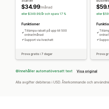
Starter
Busine
$34.99
$59.
/månad
eller $349.99/år och spara 17 %
eller $5
Funktioner
Funkti
Tillämpa rabatt på upp till 500
Tillämp
ordrar/månad
ordrar
Support via livechatt
Support
Prova gratis i 7 dagar
Prova gr
Innehåller automatöversatt text
Visa original
Alla avgifter debiteras i USD. Återkommande och användni