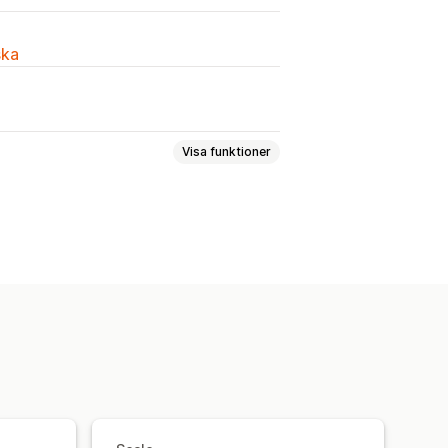
ska
Visa funktioner
la för en
Fasta priser
tter
Stegvisa mängdrabatter
Massrabatter
Grossistpriser
 hela varukorgen
Rabatter i kassan
e erbjudanden
atter
er
Automatiseringar
Målinriktning