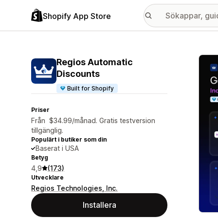
Shopify App Store
Galle
Regios Automatic
Discounts
Built for Shopify
Priser
Från $34.99/månad. Gratis testversion
tillgänglig.
Populärt i butiker som din
Baserat i USA
Betyg
4,9
(173)
Utvecklare
Regios Technologies, Inc.
Installera