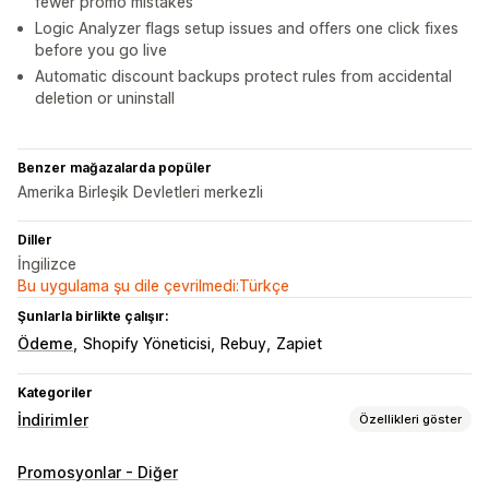
fewer promo mistakes
Logic Analyzer flags setup issues and offers one click fixes
before you go live
Automatic discount backups protect rules from accidental
deletion or uninstall
Benzer mağazalarda popüler
Amerika Birleşik Devletleri merkezli
Diller
İngilizce
Bu uygulama şu dile çevrilmedi:Türkçe
Şunlarla birlikte çalışır:
Ödeme
Shopify Yöneticisi
Rebuy
Zapiet
Kategoriler
İndirimler
Özellikleri göster
İndirim türleri
Promosyonlar - Diğer