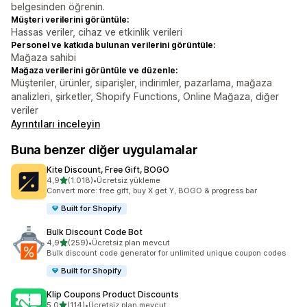
belgesinden öğrenin.
Müşteri verilerini görüntüle:
Hassas veriler, cihaz ve etkinlik verileri
Personel ve katkıda bulunan verilerini görüntüle:
Mağaza sahibi
Mağaza verilerini görüntüle ve düzenle:
Müşteriler, ürünler, siparişler, indirimler, pazarlama, mağaza
analizleri, şirketler, Shopify Functions, Online Mağaza, diğer
veriler
Ayrıntıları inceleyin
Buna benzer diğer uygulamalar
Kite Discount, Free Gift, BOGO
5 yıldız üzerinden
4,9
(1.018)
•
Ücretsiz yükleme
toplam 1018 değerlendirme
Convert more: free gift, buy X get Y, BOGO & progress bar
Built for Shopify
Bulk Discount Code Bot
5 yıldız üzerinden
4,9
(259)
•
Ücretsiz plan mevcut
toplam 259 değerlendirme
Bulk discount code generator for unlimited unique coupon codes
Built for Shopify
Klip Coupons Product Discounts
5 yıldız üzerinden
5,0
(114)
•
Ücretsiz plan mevcut