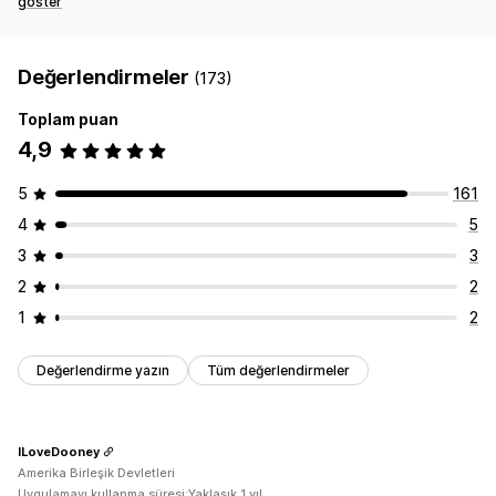
göster
Değerlendirmeler
(173)
Toplam puan
4,9
5
161
4
5
3
3
2
2
1
2
Değerlendirme yazın
Tüm değerlendirmeler
ILoveDooney
Amerika Birleşik Devletleri
Uygulamayı kullanma süresi:Yaklaşık 1 yıl