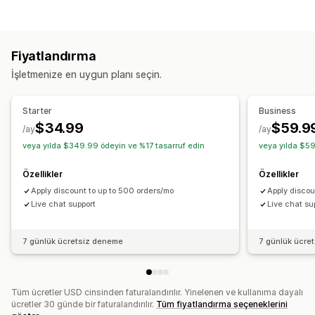
İndirim kodları
Kuponlar
Bir alana bir bedava
Sabit fiyatlandırma
Kademeli fiyatlandırma
Hacim bazlı indirimler
Adet indirimleri
Sabit indirimler
Fiyatlandırma
Yüzdelik indirimler
Toplu indirimler
İşletmenize en uygun planı seçin.
Toptan satış fiyatlandırması
Ücretsiz kargo
Kargo ücretleri
Sepet indirimleri
Ödemede indirim
Starter
Business
Hediyeler
Ürün paketleri
Sınırlı süreli teklifler
$34.99
$59.9
/ay
/ay
Dinamik fiyatlandırma
Özel indirimler
veya yılda $349.99 ödeyin ve %17 tasarruf edin
veya yılda $59
İndirimleri yönetme
Özellikler
Özellikler
Para birimi dönüştürme
Tetikleyiciler ve kurallar
Apply discount to up to 500 orders/mo
Apply discou
Otomasyonlar
Hedefleme
Coğrafi konum
Etiketleme
Live chat support
Live chat su
Filtreleme
7 günlük ücretsiz deneme
7 günlük ücre
Tüm ücretler USD cinsinden faturalandırılır. Yinelenen ve kullanıma dayalı
ücretler 30 günde bir faturalandırılır.
Tüm fiyatlandırma seçeneklerini