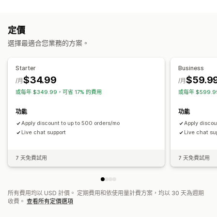
數量折扣
固定折扣
百分比折扣
大量折扣
批發價
免運費
運費費率
購物車折扣
結帳折扣
禮品
商品搭售
限時優惠
定價
動態定價
自訂折扣
選擇最適合您業務的方案。
管理折扣
幣別轉換
觸發條件與規則
自動化
目標設定
地理位置
標記
Starter
Business
篩選
$34.99
$59.9
/月
/月
或每年 $349.99，可省 17% 的費用
或每年 $599.
功能
功能
Apply discount to up to 500 orders/mo
Apply discou
Live chat support
Live chat su
7 天免費試用
7 天免費試用
所有費用均以 USD 計價。 定期費用和依使用量計費方案，均以 30 天為週期
收費。
查看所有定價選項