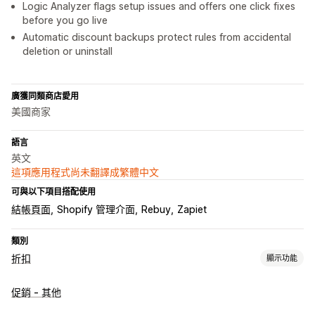
Logic Analyzer flags setup issues and offers one click fixes
before you go live
Automatic discount backups protect rules from accidental
deletion or uninstall
廣獲同類商店愛用
美國商家
語言
英文
這項應用程式尚未翻譯成繁體中文
可與以下項目搭配使用
結帳頁面
Shopify 管理介面
Rebuy
Zapiet
類別
折扣
顯示功能
折扣類型
促銷 - 其他
折扣代碼
優惠券
買一送一
固定定價
分層定價
大量購買折扣