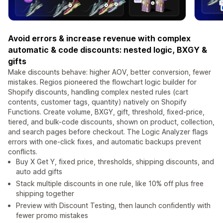
Avoid errors & increase revenue with complex
automatic & code discounts: nested logic, BXGY &
gifts
Make discounts behave: higher AOV, better conversion, fewer
mistakes. Regios pioneered the flowchart logic builder for
Shopify discounts, handling complex nested rules (cart
contents, customer tags, quantity) natively on Shopify
Functions. Create volume, BXGY, gift, threshold, fixed-price,
tiered, and bulk-code discounts, shown on product, collection,
and search pages before checkout. The Logic Analyzer flags
errors with one-click fixes, and automatic backups prevent
conflicts.
Buy X Get Y, fixed price, thresholds, shipping discounts, and
auto add gifts
Stack multiple discounts in one rule, like 10% off plus free
shipping together
Preview with Discount Testing, then launch confidently with
fewer promo mistakes