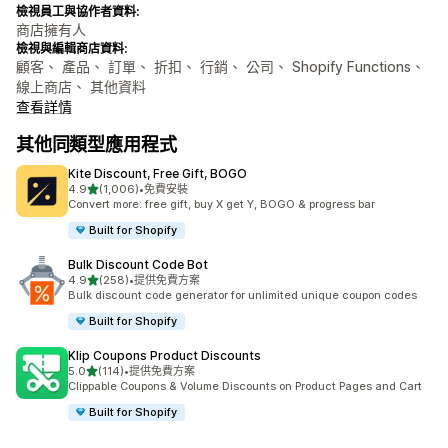
檢視員工與協作者資料:
商店擁有人
檢視與編輯商店資料:
顧客、 產品、 訂單、 折扣、 行銷、 公司、 Shopify Functions、
線上商店、 其他資料
查看詳情
其他同類型應用程式
Kite Discount, Free Gift, BOGO
滿分 5 顆星
4.9
(1,006)
•
免費安裝
共有 1006 則評價
Convert more: free gift, buy X get Y, BOGO & progress bar
Built for Shopify
Bulk Discount Code Bot
滿分 5 顆星
4.9
(258)
•
提供免費方案
共有 258 則評價
Bulk discount code generator for unlimited unique coupon codes
Built for Shopify
Klip Coupons Product Discounts
滿分 5 顆星
5.0
(114)
•
提供免費方案
共有 114 則評價
Clippable Coupons & Volume Discounts on Product Pages and Cart
Built for Shopify