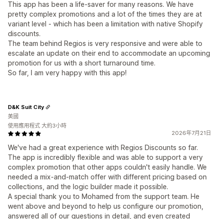
This app has been a life-saver for many reasons. We have
pretty complex promotions and a lot of the times they are at
variant level - which has been a limitation with native Shopify
discounts.
The team behind Regios is very responsive and were able to
escalate an update on their end to accommodate an upcoming
promotion for us with a short turnaround time.
So far, I am very happy with this app!
D&K Suit City
美國
使用應用程式 大約3小時
2026年7月21日
We've had a great experience with Regios Discounts so far.
The app is incredibly flexible and was able to support a very
complex promotion that other apps couldn't easily handle. We
needed a mix-and-match offer with different pricing based on
collections, and the logic builder made it possible.
A special thank you to Mohamed from the support team. He
went above and beyond to help us configure our promotion,
answered all of our questions in detail, and even created