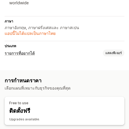
worldwide
ภาษา
ภาษาอังกฤษ, ภาษาฝรั่งเศสและ ภาษาสเปน
แอปนี้ไม่ได้แปลเป็นภาษาไทย
ประเภท
รายการที่อยากได้
แสดงฟีเจอร์
ประเภทรายการ
การลงทะเบียนของขวัญ
การลงทะเบียนในร้านค้า
การกำหนดราคา
การลงทะเบียนออนไลน์
รายการโปรด
เลือกแผนที่เหมาะกับธุรกิจของคุณที่สุด
การจัดการรายการ
แดชบอร์ด
หลายรายการ
เพิ่มลงในตะกร้าสินค้า
Free to use
ติดตั้งฟรี
การปรับแต่ง
หลายภาษา
Upgrades available.