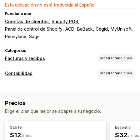
Esta aplicación no está traducida al Español
Funciona con
Cuentas de clientes
Shopify POS
Panel de control de Shopify
ACD
BaBack
Cegid
MyUnisoft
Pennylane
Sage
Categorías
Facturas y recibos
Mostrar funciones
Tipos de documentos
Contabilidad
Mostrar funciones
Facturas
Recibos
Notas de crédito
Reembolsos
Informes financieros
Personalización
Ingresos y saldo
Impuesto sobre las ventas
Color y fuente
Promoción de marca
Campos
Precios
Informes personalizados
Panel de control de rendimiento
Números de factura
Correo electrónico del remitente
Elige el plan que mejor se adapte a tu negocio.
Operaciones financieras
Logos
Múltiples idiomas
Facturación
Múltiples tiendas
Multicanal
Starter
Essential
Gestión de archivos
$12
$32
Sincronización de datos automatizada
al mes
al mes
Nombres de archivo