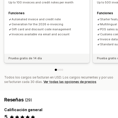
Up to 100 invoices and credit notes per month
Up to 500 invo
Resumen de ventas diarias
Detalles del pedido
Automatización de correos electrónicos
Generación de PDF
Impresión y exportación
Informes
Funciones
Funciones
Seguridad de los datos
Numeración secuencial
Automated invoice and credit note
Starter feat
Generation for the 2026 e-invoicing
Multilingual
Gift card and discount code management
POS sales s
Invoices available via email and account
Customs co
Invoice data
Standard su
Prueba gratis de 14 día
Prueba gratis 
Todos los cargos se facturan en USD. Los cargos recurrentes y por uso
se facturan cada 30 días.
Ver todas las opciones de precios
Reseñas
(29)
Calificación general
5