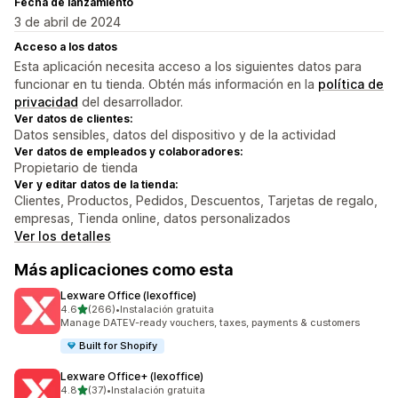
Fecha de lanzamiento
3 de abril de 2024
Acceso a los datos
Esta aplicación necesita acceso a los siguientes datos para
funcionar en tu tienda. Obtén más información en la
política de
privacidad
del desarrollador.
Ver datos de clientes:
Datos sensibles, datos del dispositivo y de la actividad
Ver datos de empleados y colaboradores:
Propietario de tienda
Ver y editar datos de la tienda:
Clientes, Productos, Pedidos, Descuentos, Tarjetas de regalo,
empresas, Tienda online, datos personalizados
Ver los detalles
Más aplicaciones como esta
Lexware Office (lexoffice)
de 5 estrellas
4.6
(266)
•
Instalación gratuita
266 reseñas en total
Manage DATEV-ready vouchers, taxes, payments & customers
Built for Shopify
Lexware Office+ (lexoffice)
de 5 estrellas
4.8
(37)
•
Instalación gratuita
37 reseñas en total