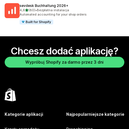
sevdesk Buchhaltung 2026+
na 5 gwiazdek
4,6
(80)
•
Bezpłatna instalacja
Łączna liczba recenzji: 80
Automated accounting for your shop orders
Built for Shopify
Chcesz dodać aplikację?
Wypróbuj Shopify za darmo przez 3 dni
Kategorie aplikacji
Najpopularniejsze kategorie