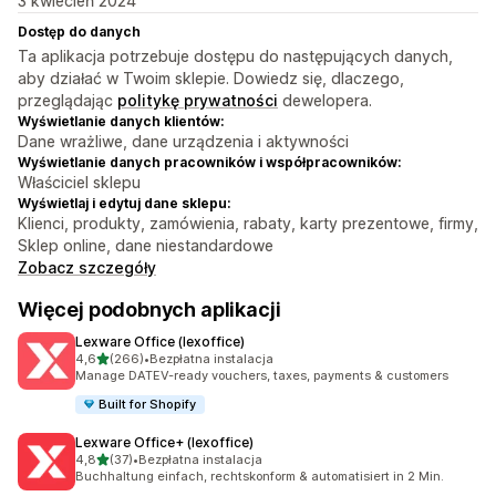
3 kwiecień 2024
Dostęp do danych
Ta aplikacja potrzebuje dostępu do następujących danych,
aby działać w Twoim sklepie. Dowiedz się, dlaczego,
przeglądając
politykę prywatności
dewelopera.
Wyświetlanie danych klientów:
Dane wrażliwe, dane urządzenia i aktywności
Wyświetlanie danych pracowników i współpracowników:
Właściciel sklepu
Wyświetlaj i edytuj dane sklepu:
Klienci, produkty, zamówienia, rabaty, karty prezentowe, firmy,
Sklep online, dane niestandardowe
Zobacz szczegóły
Więcej podobnych aplikacji
Lexware Office (lexoffice)
na 5 gwiazdek
4,6
(266)
•
Bezpłatna instalacja
Łączna liczba recenzji: 266
Manage DATEV-ready vouchers, taxes, payments & customers
Built for Shopify
Lexware Office+ (lexoffice)
na 5 gwiazdek
4,8
(37)
•
Bezpłatna instalacja
Łączna liczba recenzji: 37
Buchhaltung einfach, rechtskonform & automatisiert in 2 Min.