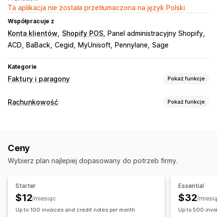
Ta aplikacja nie została przetłumaczona na język Polski
Współpracuje z
Konta klientów
Shopify POS
Panel administracyjny Shopify
ACD
BaBack
Cegid
MyUnisoft
Pennylane
Sage
Kategorie
Faktury i paragony
Pokaż funkcje
Typy dokumentów
Rachunkowość
Pokaż funkcje
Faktury
Paragony
Noty uznaniowe
Zwroty kosztów
Raporty finansowe
Dostosowanie
Dochód i saldo
Podatek od sprzedaży
Kolor i czcionka
Branding
Pola
Numery faktur
Ceny
Niestandardowe raporty
Pulpit wydajności
Adres e-mail nadawcy
Logo
Wielojęzyczne
Wybierz plan najlepiej dopasowany do potrzeb firmy.
Operacje finansowe
Zarządzanie plikami
Wystawianie rachunków i faktur
Wiele sklepów
Starter
Essential
Nazwy plików
Automatyzacja e-maili
Wiele kanałów
$12
$32
/miesiąc
/miesi
Generowanie plików PDF
Drukowanie i eksport
Raporty
Up to 100 invoices and credit notes per month
Up to 500 invo
Automatyczna synchronizacja danych
Bezpieczeństwo danych
Numeracja porządkowa