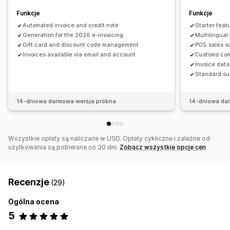
Podsumowanie dziennej sprzedaży
Szczegóły zamówienia
Funkcje
Funkcje
Automated invoice and credit note
Starter feat
Generation for the 2026 e-invoicing
Multilingual
Gift card and discount code management
POS sales s
Invoices available via email and account
Customs co
Invoice data
Standard su
14-dniowa darmowa wersja próbna
14-dniowa da
Wszystkie opłaty są naliczane w USD. Opłaty cykliczne i zależne od
użytkowania są pobierane co 30 dni.
Zobacz wszystkie opcje cen
Recenzje
(29)
Ogólna ocena
5