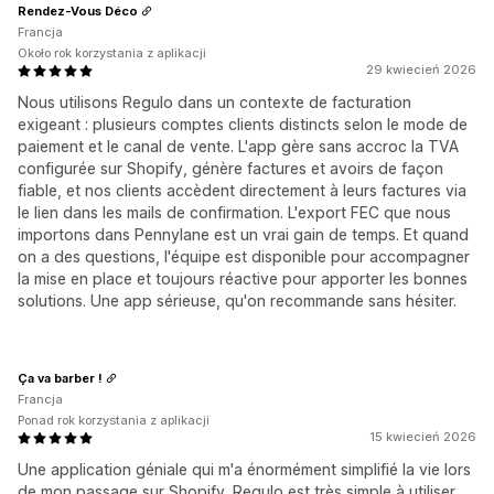
Rendez-Vous Déco
Francja
Około rok korzystania z aplikacji
29 kwiecień 2026
Nous utilisons Regulo dans un contexte de facturation
exigeant : plusieurs comptes clients distincts selon le mode de
paiement et le canal de vente. L'app gère sans accroc la TVA
configurée sur Shopify, génère factures et avoirs de façon
fiable, et nos clients accèdent directement à leurs factures via
le lien dans les mails de confirmation. L'export FEC que nous
importons dans Pennylane est un vrai gain de temps. Et quand
on a des questions, l'équipe est disponible pour accompagner
la mise en place et toujours réactive pour apporter les bonnes
solutions. Une app sérieuse, qu'on recommande sans hésiter.
Ça va barber !
Francja
Ponad rok korzystania z aplikacji
15 kwiecień 2026
Une application géniale qui m'a énormément simplifié la vie lors
de mon passage sur Shopify. Regulo est très simple à utiliser,