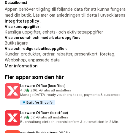
Dataåtkomst
Appen behöver tillgång till följande data för att kunna fungera
med din butik. Läs mer om anledningen till detta i utvecklarens
integritetspolicy
.
Visa kunduppgifter:
Känsliga uppgifter, enhets- och aktivitetsuppgifter
Visa personal- och medarbetaruppgifter:
Butiksägare
Visa och redigera butiksuppgifter:
Kunder, produkter, ordrar, rabatter, presentkort, företag,
Webbshop, anpassade data
Mer information
Fler appar som den här
Lexware Office (lexoffice)
av 5 stjärnor
4,6
(266)
•
Gratis att installera
266 recensioner totalt
Manage DATEV-ready vouchers, taxes, payments & customers
Built for Shopify
Lexware Office+ (lexoffice)
av 5 stjärnor
4,9
(37)
•
Gratis att installera
37 recensioner totalt
Buchhaltung einfach, rechtskonform & automatisiert in 2 Min.
sevdesk Buchhaltung 2026+