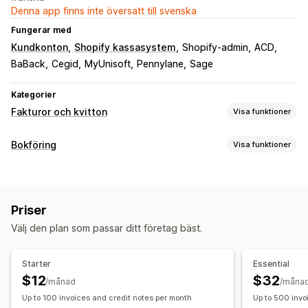
Denna app finns inte översatt till svenska
Fungerar med
Kundkonton
Shopify kassasystem
Shopify-admin
ACD
BaBack
Cegid
MyUnisoft
Pennylane
Sage
Kategorier
Fakturor och kvitton
Visa funktioner
Dokumenttyper
Bokföring
Visa funktioner
Fakturor
Kvitton
Kreditmeddelanden
Återbetalningar
Ekonomiska rapporter
Anpassning
Intäkt och saldo
Omsättningsskatt
Anpassade rapporter
Färg och teckensnitt
Varumärkeshantering
Fält
Priser
Instrumentpanel för prestanda
Fakturanummer
Avsändarens e-postadress
Logotyper
Välj den plan som passar ditt företag bäst.
Finansiella affärer
Flera språk
Debitering och fakturering
Flera butiker
Multi-channel
Starter
Essential
Filhantering
$12
$32
Automatiserad datasynkronisering
/månad
/måna
Filnamn
Automatisering av e-postmeddelanden
Up to 100 invoices and credit notes per month
Up to 500 invo
Daglig försäljningssammanfattning
Orderinformation
PDF-generering
Utskrift och export
Rapporter