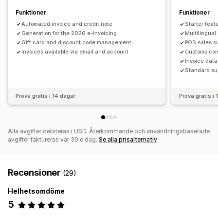
Informationssäkerhet
Sekventiell numrering
Funktioner
Funktioner
Automated invoice and credit note
Starter feat
Generation for the 2026 e-invoicing
Multilingual
Gift card and discount code management
POS sales s
Invoices available via email and account
Customs co
Invoice data
Standard su
Prova gratis i 14 dagar
Prova gratis i
Alla avgifter debiteras i USD. Återkommande och användningsbaserade
avgifter faktureras var 30:e dag.
Se alla prisalternativ
Recensioner
(29)
Helhetsomdöme
5