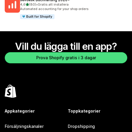
av 5 stjärnor
4,6
(80)
•
Gratis att installera
80 recensioner totalt
Automated accounting for your shop orders
Built for Shopify
Vill du lägga till en app?
Prova Shopify gratis i 3 dagar
Appkategorier
Toppkategorier
Försäljningskanaler
Dropshipping