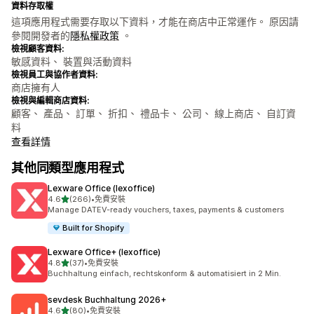
資料存取權
這項應用程式需要存取以下資料，才能在商店中正常運作。 原因請
參閱開發者的
隱私權政策
。
檢視顧客資料:
敏感資料、 裝置與活動資料
檢視員工與協作者資料:
商店擁有人
檢視與編輯商店資料:
顧客、 產品、 訂單、 折扣、 禮品卡、 公司、 線上商店、 自訂資
料
查看詳情
其他同類型應用程式
Lexware Office (lexoffice)
滿分 5 顆星
4.6
(266)
•
免費安裝
共有 266 則評價
Manage DATEV-ready vouchers, taxes, payments & customers
Built for Shopify
Lexware Office+ (lexoffice)
滿分 5 顆星
4.8
(37)
•
免費安裝
共有 37 則評價
Buchhaltung einfach, rechtskonform & automatisiert in 2 Min.
sevdesk Buchhaltung 2026+
滿分 5 顆星
4.6
(80)
•
免費安裝