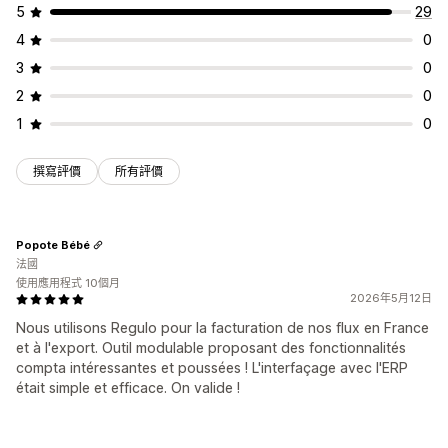
5
29
4
0
3
0
2
0
1
0
撰寫評價
所有評價
Popote Bébé
法國
使用應用程式 10個月
2026年5月12日
Nous utilisons Regulo pour la facturation de nos flux en France
et à l'export. Outil modulable proposant des fonctionnalités
compta intéressantes et poussées ! L'interfaçage avec l'ERP
était simple et efficace. On valide !