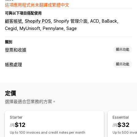
這項應用程式尚未翻譯成繁體中文
可與以下項目搭配使用
顧客帳號
Shopify POS
Shopify 管理介面
ACD
BaBack
Cegid
MyUnisoft
Pennylane
Sage
類別
發票和收據
顯示功能
文件類型
帳務處理
顯示功能
發票
收據
折讓單
退款
財務報告
自訂
收入與餘額
銷售稅
自訂報告
成效控制面板
顏色和字型
品牌行銷
欄位
發票編號
寄件者電子郵件
標誌
定價
財務營運
多國語言
選擇最適合您業務的方案。
計費與開立發票
多家商店
多項管道
檔案管理
資料自動同步處理
Starter
Essential
檔案名稱
電子郵件自動化
產生 PDF
列印和匯出
報告
$12
$32
每日銷售摘要
訂單詳情
/月
/月
資料安全性
序號
Up to 100 invoices and credit notes per month
Up to 500 invo