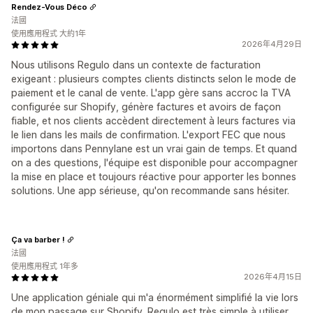
Rendez-Vous Déco
法國
使用應用程式 大約1年
2026年4月29日
Nous utilisons Regulo dans un contexte de facturation
exigeant : plusieurs comptes clients distincts selon le mode de
paiement et le canal de vente. L'app gère sans accroc la TVA
configurée sur Shopify, génère factures et avoirs de façon
fiable, et nos clients accèdent directement à leurs factures via
le lien dans les mails de confirmation. L'export FEC que nous
importons dans Pennylane est un vrai gain de temps. Et quand
on a des questions, l'équipe est disponible pour accompagner
la mise en place et toujours réactive pour apporter les bonnes
solutions. Une app sérieuse, qu'on recommande sans hésiter.
Ça va barber !
法國
使用應用程式 1年多
2026年4月15日
Une application géniale qui m'a énormément simplifié la vie lors
de mon passage sur Shopify. Regulo est très simple à utiliser,