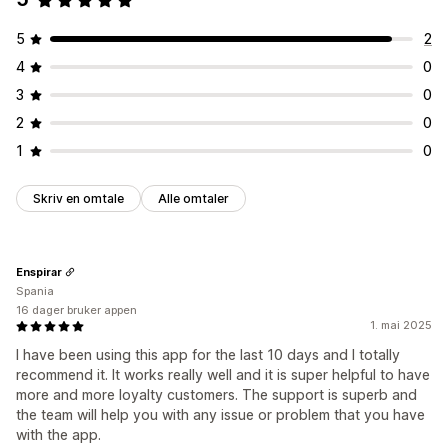
Nivåbaserte priser
Freemium
Éngangsbetaling
Dynamisk prissetting
Tilpasset prissetting
5
2
4
0
3
0
2
0
1
0
Skriv en omtale
Alle omtaler
Enspirar
Spania
16 dager bruker appen
1. mai 2025
I have been using this app for the last 10 days and I totally
recommend it. It works really well and it is super helpful to have
more and more loyalty customers. The support is superb and
the team will help you with any issue or problem that you have
with the app.