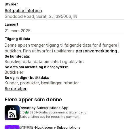
Utvikler
Softpulse Infotech
Ghoddod Road, Surat, GJ, 395006, IN
Lansert
21. mars 2025
Tilgang til data
Denne appen trenger tilgang til følgende data for å fungere i
butikken. Finn ut hvorfor i utviklerens
personvernerklæring
.
Se kundedata:
Sensitive data, data om enhet og aktivitet
Se data om ansatte og bidragsytere:
Butikkeier
Se og rediger butikkdata:
Kunder, produkter, bestillinger, rabatter
Se detaljer
Flere apper som denne
Recurpay Subscriptions App
av 5 stjerner
5,0
(526)
•
Gratis abonnement tilgjengelig
Totalt 526 omtaler
Subscription app for recurring payment
定期購買‑Huckleberry Subscriptions