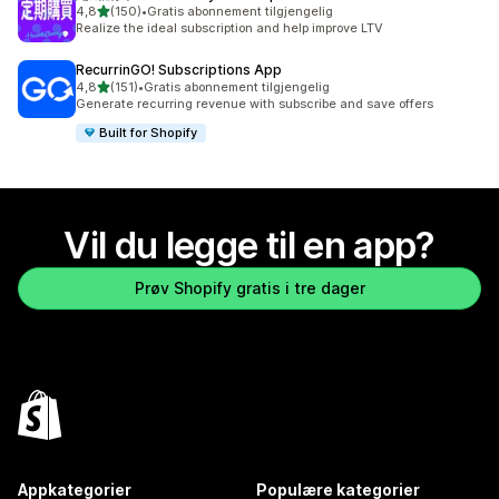
av 5 stjerner
4,8
(150)
•
Gratis abonnement tilgjengelig
Totalt 150 omtaler
Realize the ideal subscription and help improve LTV
RecurrinGO! Subscriptions App
av 5 stjerner
4,8
(151)
•
Gratis abonnement tilgjengelig
Totalt 151 omtaler
Generate recurring revenue with subscribe and save offers
Built for Shopify
Vil du legge til en app?
Prøv Shopify gratis i tre dager
Appkategorier
Populære kategorier