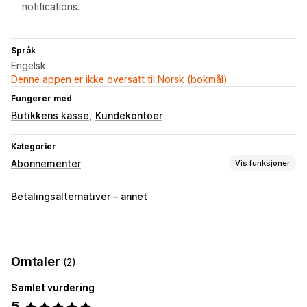
notifications.
Språk
Engelsk
Denne appen er ikke oversatt til Norsk (bokmål)
Fungerer med
Butikkens kasse
Kundekontoer
Kategorier
Abonnementer
Vis funksjoner
Abonnementstyper
Betalingsalternativer – annet
Kuraterte abonnementer
Påfyllingsabonnementer
Tilgangsabonnementer
Medlemskap
Abonnementsesker
Egendefinerte abonnementer
Omtaler
(2)
Priser du kan angi
Samlet vurdering
Gjentakende betalinger
Abonner og spar
Faste priser
5