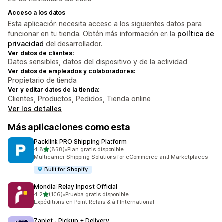
Acceso a los datos
Esta aplicación necesita acceso a los siguientes datos para
funcionar en tu tienda. Obtén más información en la
política de
privacidad
del desarrollador.
Ver datos de clientes:
Datos sensibles, datos del dispositivo y de la actividad
Ver datos de empleados y colaboradores:
Propietario de tienda
Ver y editar datos de la tienda:
Clientes, Productos, Pedidos, Tienda online
Ver los detalles
Más aplicaciones como esta
Packlink PRO Shipping Platform
de 5 estrellas
4.8
(868)
•
Plan gratis disponible
868 reseñas en total
Multicarrier Shipping Solutions for eCommerce and Marketplaces
Built for Shopify
Mondial Relay Inpost Official
de 5 estrellas
4.2
(106)
•
Prueba gratis disponible
106 reseñas en total
Expéditions en Point Relais & à l'International
Zapiet ‑ Pickup + Delivery