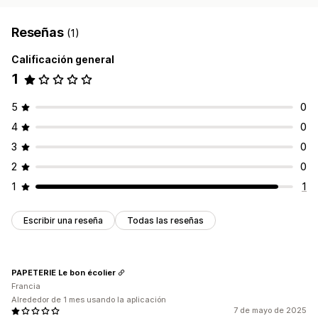
Reseñas
(1)
Calificación general
1
5
0
4
0
3
0
2
0
1
1
Escribir una reseña
Todas las reseñas
PAPETERIE Le bon écolier
Francia
Alrededor de 1 mes usando la aplicación
7 de mayo de 2025