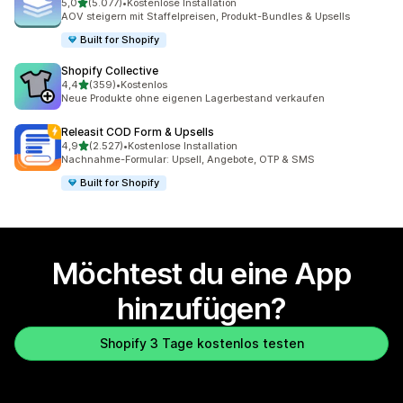
von 5 Sternen
5,0
(5.077)
•
Kostenlose Installation
5077 Rezensionen insgesamt
AOV steigern mit Staffelpreisen, Produkt-Bundles & Upsells
Built for Shopify
Shopify Collective
von 5 Sternen
4,4
(359)
•
Kostenlos
359 Rezensionen insgesamt
Neue Produkte ohne eigenen Lagerbestand verkaufen
Releasit COD Form & Upsells
von 5 Sternen
4,9
(2.527)
•
Kostenlose Installation
2527 Rezensionen insgesamt
Nachnahme-Formular: Upsell, Angebote, OTP & SMS
Built for Shopify
Möchtest du eine App
hinzufügen?
Shopify 3 Tage kostenlos testen