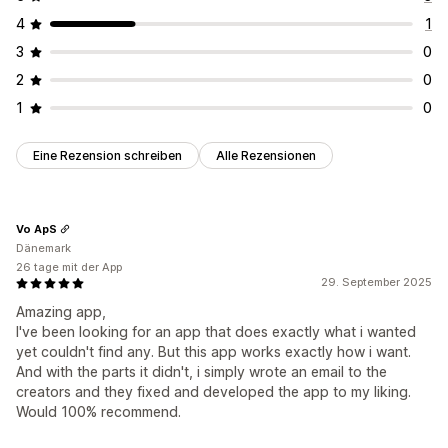
4
1
3
0
2
0
1
0
Eine Rezension schreiben
Alle Rezensionen
Vo ApS
Dänemark
26 tage mit der App
29. September 2025
Amazing app,
I've been looking for an app that does exactly what i wanted
yet couldn't find any. But this app works exactly how i want.
And with the parts it didn't, i simply wrote an email to the
creators and they fixed and developed the app to my liking.
Would 100% recommend.