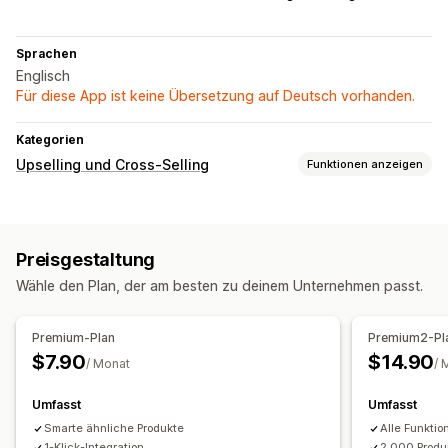
Sprachen
Englisch
Für diese App ist keine Übersetzung auf Deutsch vorhanden.
Kategorien
Upselling und Cross-Selling
Funktionen anzeigen
Anpassung
Warenkorb-Upselling
Produktseiten-Upselling
Preisgestaltung
Wähle den Plan, der am besten zu deinem Unternehmen passt.
Premium-Plan
Premium2-Pl
$7.90
$14.90
/ Monat
/ 
Umfasst
Umfasst
Smarte ähnliche Produkte
Alle Funkti
1-Klick-Integration
2.000 Produ