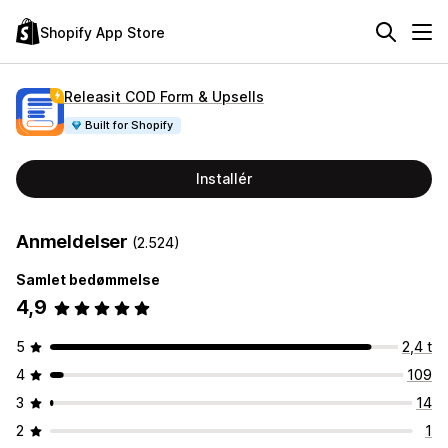
Shopify App Store
Releasit COD Form & Upsells
Built for Shopify
Installér
Anmeldelser
(2.524)
Samlet bedømmelse
4,9
5
2,4 t
4
109
3
14
2
1