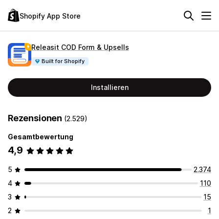
Shopify App Store
Releasit COD Form & Upsells
Built for Shopify
Installieren
Rezensionen
(2.529)
Gesamtbewertung
4,9
5
2.374
4
110
3
15
2
1