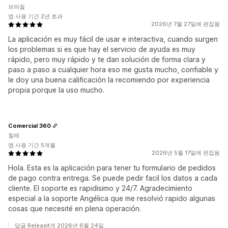
브라질
앱 사용 기간 2년 초과
2026년 7월 27일에 편집됨
La aplicación es muy fácil de usar e interactiva, cuando surgen
los problemas si es que hay el servicio de ayuda es muy
rápido, pero muy rápido y te dan solución de forma clara y
paso a paso a cualquier hora eso me gusta mucho, confiable y
le doy una buena calificación la recomiendo por experiencia
propia porque la uso mucho.
Comercial 360
칠레
앱 사용 기간 5개월
2026년 5월 17일에 편집됨
Hola. Esta es la aplicación para tener tu formulario de pedidos
de pago contra entrega. Se puede pedir facil los datos a cada
cliente. El soporte es rapidisimo y 24/7. Agradecimiento
especial a la soporte Angélica que me resolvió rapido algunas
cosas que necesité en plena operación.
답글 Releasit개 2026년 6월 24일