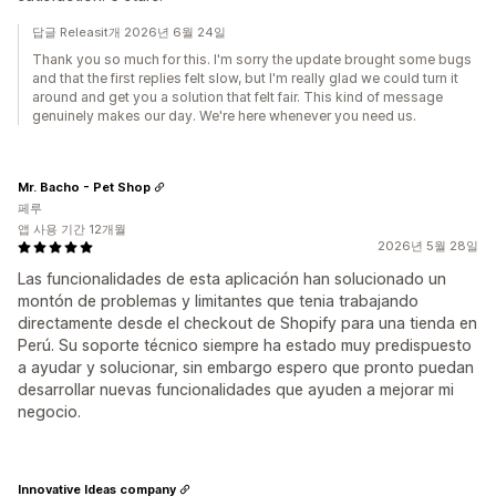
답글 Releasit개 2026년 6월 24일
Thank you so much for this. I'm sorry the update brought some bugs
and that the first replies felt slow, but I'm really glad we could turn it
around and get you a solution that felt fair. This kind of message
genuinely makes our day. We're here whenever you need us.
Mr. Bacho - Pet Shop
페루
앱 사용 기간 12개월
2026년 5월 28일
Las funcionalidades de esta aplicación han solucionado un
montón de problemas y limitantes que tenia trabajando
directamente desde el checkout de Shopify para una tienda en
Perú. Su soporte técnico siempre ha estado muy predispuesto
a ayudar y solucionar, sin embargo espero que pronto puedan
desarrollar nuevas funcionalidades que ayuden a mejorar mi
negocio.
Innovative Ideas company