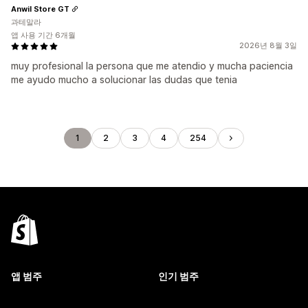
Anwil Store GT
과테말라
앱 사용 기간 6개월
2026년 8월 3일
muy profesional la persona que me atendio y mucha paciencia
me ayudo mucho a solucionar las dudas que tenia
1
2
3
4
254
앱 범주
인기 범주