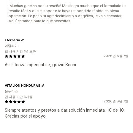
¡Muchas gracias por tu reseña! Me alegra mucho que el formulario te
resulte fácil y que el soporte te haya respondido rápido en plena
operación. Le paso tu agradecimiento a Angélica, le va a encantar.
Aquí estamos para lo que necesites.
Eternario
이탈리아
앱 사용 기간 1년 초과
2026년 8월 7일
Assistenza impeccabile, grazie Kerim
VITALION HONDURAS
온두라스
앱 사용 기간 3개월
2026년 8월 7일
Siempre atentos y prestos a dar solución inmediata. 10 de 10.
Gracias por el apoyo.