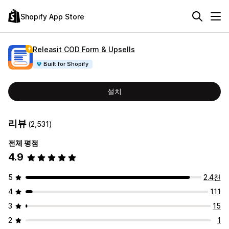
Shopify App Store
Releasit COD Form & Upsells
Built for Shopify
설치
리뷰
(2,531)
전체 평점
4.9
5
2.4천
4
111
3
15
2
1