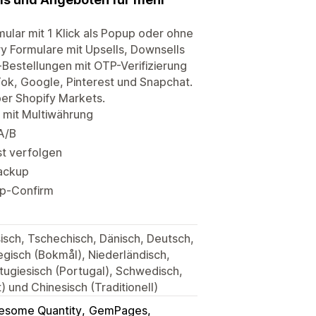
ular mit 1 Klick als Popup oder ohne
y Formulare mit Upsells, Downsells
estellungen mit OTP-Verifizierung
ok, Google, Pinterest und Snapchat.
er Shopify Markets.
 mit Multiwährung
A/B
st verfolgen
ackup
pp-Confirm
ösisch, Tschechisch, Dänisch, Deutsch,
egisch (Bokmål), Niederländisch,
ortugiesisch (Portugal), Schwedisch,
) und Chinesisch (Traditionell)
esome Quantity
GemPages