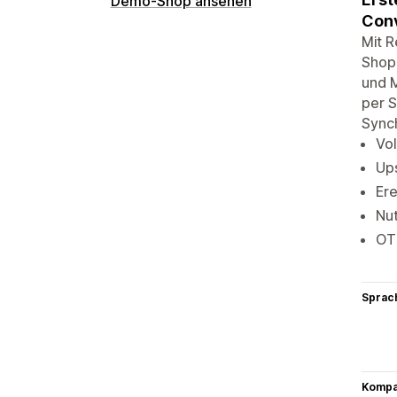
Demo-Shop ansehen
Conv
Mit R
Shopi
und 
per S
Synch
Vol
Ups
Ere
Nu
OT
Sprac
Kompat