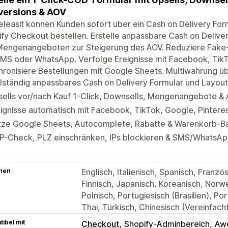
ersions & AOV
eleasit können Kunden sofort über ein Cash on Delivery Form
fy Checkout bestellen. Erstelle anpassbare Cash on Deliver
Mengenangeboten zur Steigerung des AOV. Reduziere Fake-B
MS oder WhatsApp. Verfolge Ereignisse mit Facebook, TikT
ronisiere Bestellungen mit Google Sheets. Multiwährung üb
lständig anpassbares Cash on Delivery Formular und Layout
ells vor/nach Kauf 1-Click, Downsells, Mengenangebote & 
ignisse automatisch mit Facebook, TikTok, Google, Pintere
tze Google Sheets, Autocomplete, Rabatte & Warenkorb-B
P-Check, PLZ einschränken, IPs blockieren & SMS/WhatsA
hen
Englisch, Italienisch, Spanisch, Franz
Finnisch, Japanisch, Koreanisch, Norw
Polnisch, Portugiesisch (Brasilien), P
Thai, Türkisch, Chinesisch (Vereinfacht
ibel mit
Checkout
Shopify-Adminbereich
Aw