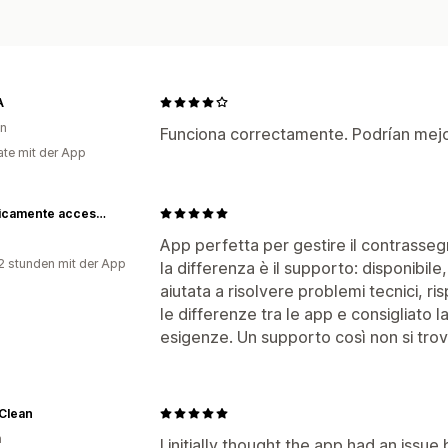
A
en
Funciona correctamente. Podrían mejor
te mit der App
Diabolicamente accessori
App perfetta per gestire il contrassegn
2 stunden mit der App
la differenza è il supporto: disponibil
aiutata a risolvere problemi tecnici, r
le differenze tra le app e consigliato l
esigenze. Un supporto così non si trov
Clean
n
I initially thought the app had an iss