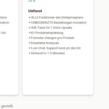
ing
Warenkorbwiederherstellung
25 %
agsabwicklung
Umfasst
plans
ALLE Funktionen des Enterpriseplans
ten
Funnel-Leistung
natlich
UNBEGRENZTE Bestellungen monatlich
A/B-Tests für 1-Klick-Upsells
 Uhr
KI-Produktempfehlung
Formular-Designs pro Produkt
Erweiterte Analysen
Live-Chat-Support rund um die Uhr
(Antwort in < 5 Minuten)
estellt.