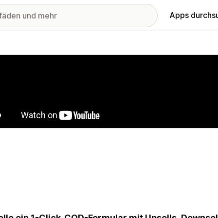
Apps durchs
stellte Bildergalerie
elle ein 1-Click-COD-Formular mit Upsells, Downse