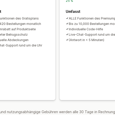
Upselling nach dem Kauf
Pixel-Track
25 %
KI-Empfehlungen
Priorisierte Auftr
t
Umfasst
Analysen
unktionen des Gratisplans
ALLE Funktionen des Premium
A/B-Tests
Klickraten
Conversion-Ra
 420 Bestellungen monatlich
Bis zu 10,000 Bestellungen mo
rabatt auf Produktseite
Individuelle Code-Hilfe
erter Betrugsschutz
Live-Chat-Support rund um die
duelle Abdeckungen
(Antwort in < 5 Minuten)
hat-Support rund um die Uhr
und nutzungsabhängige Gebühren werden alle 30 Tage in Rechnung g