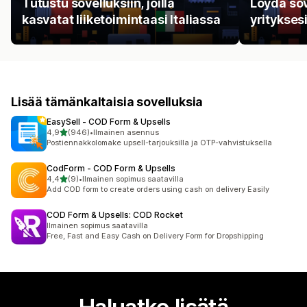
Tutustu sovelluksiin, joilla
Löydä sov
kasvatat liiketoimintaasi Italiassa
yritykses
Lisää tämänkaltaisia sovelluksia
EasySell ‑ COD Form & Upsells
/ 5 tähteä
4,9
(946)
•
Ilmainen asennus
946 arvostelua yhteensä
Postiennakkolomake upsell-tarjouksilla ja OTP-vahvistuksella
CodForm ‑ COD Form & Upsells
/ 5 tähteä
4,4
(9)
•
Ilmainen sopimus saatavilla
9 arvostelua yhteensä
Add COD form to create orders using cash on delivery Easily
COD Form & Upsells: COD Rocket
Ilmainen sopimus saatavilla
Free, Fast and Easy Cash on Delivery Form for Dropshipping