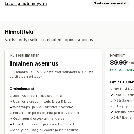
Toimituksen yhteydessä suoritettavien maksujen hallinnointi
Lisä- ja ristiinmyynti
Näytä ominaisuudet
Mukautetut maksut
Ennakkomaksujen kannustimet
Mukautukset
Petostentorjunta
Kertakäyttöinen salasana (OTP)
IP-esto
Ostoskorilisämyynti
Kassavaihelisämyynti
Puhelinvahvistus
SMS-vahvistus
Tilausten vienti
Hinnoittelu
Tuotesivulisämyynti
Kiitos-sivun lisämyynti
Lomakkeen mukauttaminen
Valitse yrityksellesi parhaiten sopiva sopimus.
Yhden klikkauksen lisäosat (add-ons)
Vedä ja pudota -editori
Mukautetut kentät
Fontti ja väri
Paikallaan pysyvä ostoskori
Veto-ostoskori
Mukautetut painikkeet
Mukautetut pohjat/asettelut
Ikuisesti ilmainen
Premium
Ponnahdusilmoitukset
Mukautettu CSS-koodi
Mukautetut viestit
Ponnahdusilmoitukset
$9.99
Ilmainen asennus
/ku
Mukautettu HTML-koodi
Vedä ja pudota -editori
Sulautetut lomakkeet
Toimitusvaihtoehdot
tai $89.99/vuo
Monta valuuttaa
Monikielisyys
Mukautetut säännöt
Ei lisämaksuja. SMS-viestit ovat valinnaisia ja niistä
Osoitteen vahvistus
Monikielisyys
veloitetaan erikseen.
Ominaisuude
Tarjoukset ja suositukset
Konversio ja lisämyynti
Ominaisuudet
SISÄLTÄÄ ka
Toimitussuoja
Ilmaislahja
Lahjan paketointi
Ristiinmyynti
Alennukset
Tilaus yhdellä klikkauksella
Jopa 420 ti
Jopa 60 tilausta kuukaudessa
Ilmainen toimitus
Tuotesuositukset
Määräalennu
Uusi lomakesuunnittelu Drag & Drop
Lisämyynti yhdellä klikkauksella
Usein yhdessä ostetut tuotteet
Tuotepaketit
Edistynyt pe
WhatsApp- ja SMS-viestivaihtoehdot
Oston jälkeiset lisämyynnit
Pikseliseuranta
Henkilökoht
Perustason petostorjunta ja monivaluutta
Määräalennukset
Volyymialennukset
24/7 live-ch
Ostoskorin palautus
Osoitteen & ostoskorin tarkistus
Porrastetut alennukset
Tekoälysuositukset
Upsell-, downsell- ja määrä tarjoukset
Etusijakäsittely
Analytics, Google Sheets ja mainospiksel