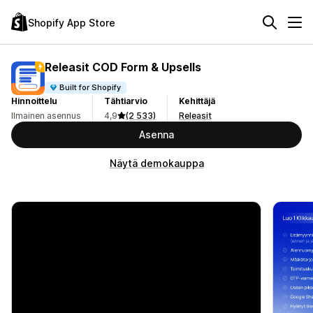
Shopify App Store
Releasit COD Form & Upsells
Built for Shopify
Hinnoittelu
Tähtiarvio
Kehittäjä
Ilmainen asennus
4,9
(2 533)
Releasit
Asenna
Näytä demokauppa