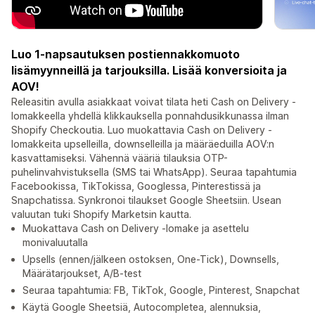
Luo 1-napsautuksen postiennakkomuoto
lisämyynneillä ja tarjouksilla. Lisää konversioita ja
AOV!
Releasitin avulla asiakkaat voivat tilata heti Cash on Delivery -
lomakkeella yhdellä klikkauksella ponnahdusikkunassa ilman
Shopify Checkoutia. Luo muokattavia Cash on Delivery -
lomakkeita upselleilla, downselleilla ja määräeduilla AOV:n
kasvattamiseksi. Vähennä vääriä tilauksia OTP-
puhelinvahvistuksella (SMS tai WhatsApp). Seuraa tapahtumia
Facebookissa, TikTokissa, Googlessa, Pinterestissä ja
Snapchatissa. Synkronoi tilaukset Google Sheetsiin. Usean
valuutan tuki Shopify Marketsin kautta.
Muokattava Cash on Delivery -lomake ja asettelu
monivaluutalla
Upsells (ennen/jälkeen ostoksen, One-Tick), Downsells,
Määrätarjoukset, A/B-test
Seuraa tapahtumia: FB, TikTok, Google, Pinterest, Snapchat
Käytä Google Sheetsiä, Autocompletea, alennuksia,