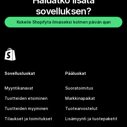
Haluatko lisätä
sovelluksen?
Kokeile Shopifyta ilmaiseksi kolmen päivän ajan
Sovellusluokat
Pääluokat
Myyntikanavat
Suoratoimitus
Tuotteiden etsiminen
Markkinapaikat
Tuotteiden myyminen
Tuotearvostelut
Tilaukset ja toimitukset
Lisämyynti ja tuotepaketit