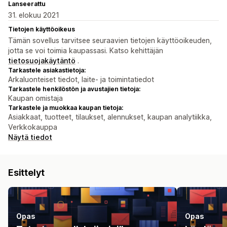
Lanseerattu
31. elokuu 2021
Tietojen käyttöoikeus
Tämän sovellus tarvitsee seuraavien tietojen käyttöoikeuden,
jotta se voi toimia kaupassasi. Katso kehittäjän
tietosuojakäytäntö
.
Tarkastele asiakastietoja:
Arkaluonteiset tiedot, laite- ja toimintatiedot
Tarkastele henkilöstön ja avustajien tietoja:
Kaupan omistaja
Tarkastele ja muokkaa kaupan tietoja:
Asiakkaat, tuotteet, tilaukset, alennukset, kaupan analytiikka,
Verkkokauppa
Näytä tiedot
Esittelyt
Opas
Opas