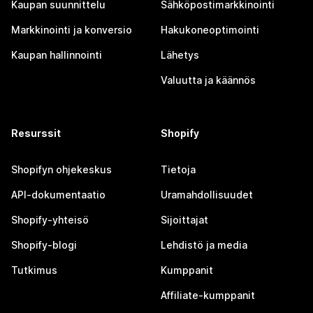
Kaupan suunnittelu
Sähköpostimarkkinointi
Markkinointi ja konversio
Hakukoneoptimointi
Kaupan hallinnointi
Lähetys
Valuutta ja käännös
Resurssit
Shopify
Shopifyn ohjekeskus
Tietoja
API-dokumentaatio
Uramahdollisuudet
Shopify-yhteisö
Sijoittajat
Shopify-blogi
Lehdistö ja media
Tutkimus
Kumppanit
Affiliate-kumppanit