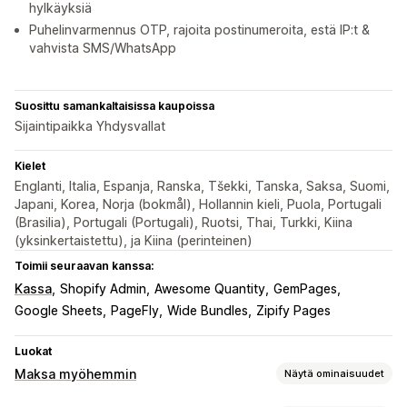
hylkäyksiä
Puhelinvarmennus OTP, rajoita postinumeroita, estä IP:t &
vahvista SMS/WhatsApp
Suosittu samankaltaisissa kaupoissa
Sijaintipaikka Yhdysvallat
Kielet
Englanti, Italia, Espanja, Ranska, Tšekki, Tanska, Saksa, Suomi,
Japani, Korea, Norja (bokmål), Hollannin kieli, Puola, Portugali
(Brasilia), Portugali (Portugali), Ruotsi, Thai, Turkki, Kiina
(yksinkertaistettu), ja Kiina (perinteinen)
Toimii seuraavan kanssa:
Kassa
Shopify Admin
Awesome Quantity
GemPages
Google Sheets
PageFly
Wide Bundles
Zipify Pages
Luokat
Maksa myöhemmin
Näytä ominaisuudet