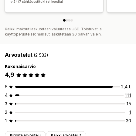
24/7 sähköpostituki (ei koodia)
Analytiikka
A/B-testaus
Klikkausasteet
Konversioasteet
Suppilon tehokkuus
Kaikki maksut laskutetaan valuutassa USD. Toistuvat ja
käyttöperusteiset maksut laskutetaan 30 päivän välein.
Arvostelut
(2 533)
Kokonaisarvio
4,9
5
2,4 t.
4
111
3
15
2
1
1
30
Kirjoita arvostelu
Kaikki arvostelut