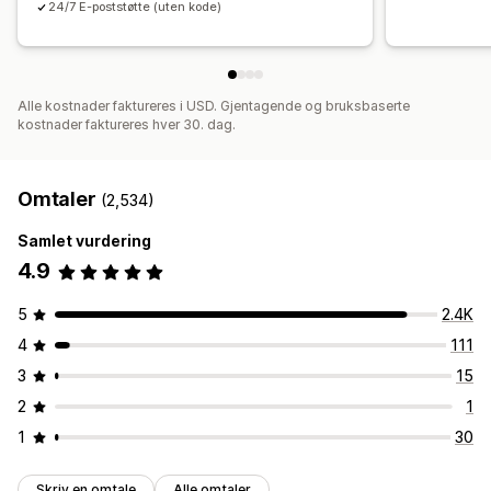
24/7 E-poststøtte (uten kode)
Trakteytelse
Alle kostnader faktureres i USD. Gjentagende og bruksbaserte
kostnader faktureres hver 30. dag.
Omtaler
(2,534)
Samlet vurdering
4.9
5
2.4K
4
111
3
15
2
1
1
30
Skriv en omtale
Alle omtaler