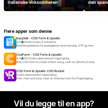
italienske virksomheten
den spans
Flere apper som denne
EasySell ‑ COD Form & Upsells
av 5 stjerner
4,9
(946)
•
Gratis å installere
Totalt 946 omtaler
Bestillingsskjema for postoppkrav med mersalg, OTP og vern
CodForm ‑ COD Form & Upsells
av 5 stjerner
4,4
(9)
•
Gratis abonnement tilgjengelig
Totalt 9 omtaler
Add COD form to create orders using cash on delivery Easily
COD Form & Upsells: COD Rocket
Gratis abonnement tilgjengelig
Free, Fast and Easy Cash on Delivery Form for Dropshipping
Vil du legge til en app?