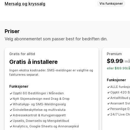
COD-administrasjon
Mersalg og kryssalg
Vis funksjoner
Tollgebyrer
Forhåndsbetalte insentiver
Tilpasning
Svindelforebygging
Éngangspassord (OTP)
IP-blokkering
Mersalg i handlekurv
Mersalg i kassen
Telefonbekreftelse
SMS-bekreftelse
Bestillingseksport
Priser
Mersalg på produktside
Mersalg på takkeside
Skjematilpasning
Velg abonnementet som passer best for bedriften din.
Tilleggsprogrammer med ett klikk
Festet handlekurv
Dra-og-slipp-redigeringsverktøy
Egendefinerte felt
Handlekurvskuff
Popup-vinduer
Tilpasset CSS
Skrifttype og farge
Egendefinerte knapper
Gratis for alltid
Premium
Tilpasset HTML
Dra-og-slipp-redigeringsverktøy
Tilpassede layout
Egendefinerte meldinger
$9.99
Gratis å installere
/ m
Multivaluta
Flere språk
Tilpassede regler
Popup-vinduer
Integrerte skjemaer
Fraktvalg
eller $89.99/å
Ingen ekstra kostnader. SMS-meldinger er valgfrie og
Tilbud og anbefalinger
Adressevalidering
Flere språk
faktureres separat.
Funksjoner
Fraktbeskyttelse
Gratis gaver
Gaveinnpakking
Konvertering og mersalg
Funksjoner
ALLE funksjo
Gratis frakt
Produktanbefalinger
Kjøpes ofte sammen
Kryssalg
Rabatter
Ettklikksbestilling
Ettklikksmersalg
Opptil 420 B
Opptil 60 Bestillinger i Måneden
Pakker
Kvantumsrabatter
Volumrabatter
Antalltilbud
Nytt Skjemadesign med Drag & Drop
Mersalg etter kjøpet
Pikselsporing
Rabatter på flere nivåer
KI-anbefalinger
Avansert Sv
WhatsApp- og SMS-Meldingsvalg
Gjeninnhenting av handlekurv
Personlige 
Svindelbeskyttelse og multivaluta
Prioritert behandling
24/7 Live Ch
Adressekontroll & Kurvgjenopprett
Upsells, Downsells og Mengdetilbud
Analyse
Analytics, Google Sheets og Annonsepiksl
A/B-testing
«Klikk videre»-rater
Koverteringsrater