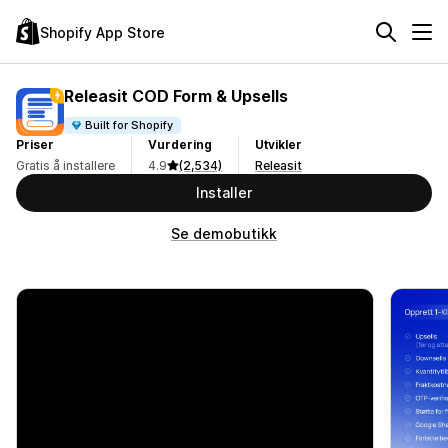
Shopify App Store
Releasit COD Form & Upsells
Built for Shopify
Priser
Vurdering
Utvikler
Gratis å installere
4.9
(2,534)
Releasit
Installer
Se demobutikk