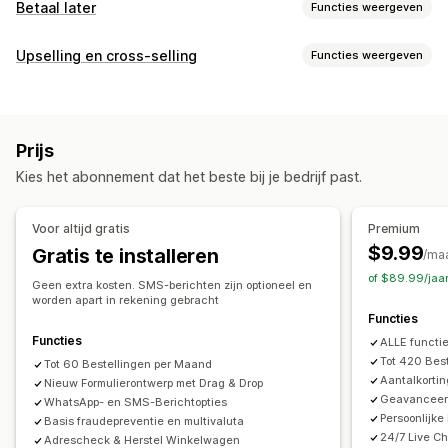
Betaal later
Functies weergeven
Beheer van rembours
Upselling en cross-selling
Functies weergeven
Aangepaste tarieven
Voorafbetaalde incentives
Aanpassing
Fraudepreventie
Eenmalig wachtwoord (OTP)
Upselling in winkelwagen
Upselling bij checkout
IP-blokkering
Telefonische bevestiging
Sms-bevestiging
Prijs
Upselling op de productpagina
Export van bestellingen
Kies het abonnement dat het beste bij je bedrijf past.
Upselling op de bedankpagina
Add-ons in één klik
Formulieraanpassing
Sticky winkelwagen
Winkelwagenoptie
Pop-ups
Drag-and-drop-editor
Aangepaste velden
Voor altijd gratis
Premium
Aangepaste CSS
Aangepaste HTML
Lettertype en kleur
Aangepaste knoppen
$9.99
Gratis te installeren
/ma
Drag-and-drop-editor
Meerdere valuta
Meerdere talen
Aangepaste opmaak
Aangepaste berichten
Pop-ups
of $89.99/jaa
Aangepaste regels
Geen extra kosten. SMS-berichten zijn optioneel en
Ingesloten formulieren
Verzendopties
Adresvalidatie
worden apart in rekening gebracht
Functies
Aanbiedingen en aanbevelingen
Meerdere talen
Functies
ALLE functie
Verzendbescherming
Gratis artikelen
Cadeauverpakking
Conversie en upselling
Tot 420 Bes
Tot 60 Bestellingen per Maand
Gratis verzending
Productaanbevelingen
Aantalkorti
Nieuw Formulierontwerp met Drag & Drop
Cross-selling
Kortingen
Bestelling in één klik
Vaak samen gekocht
Bundles
Kwantumkortingen
Geavanceer
WhatsApp- en SMS-Berichtopties
Upselling in één klik
Upselling na de verkoop
Persoonlijk
Basis fraudepreventie en multivaluta
Volumekortingen
Staffelkortingen
AI-aanbevelingen
24/7 Live Ch
Pixel-tracking
Winkelwagenherstel
Adrescheck & Herstel Winkelwagen