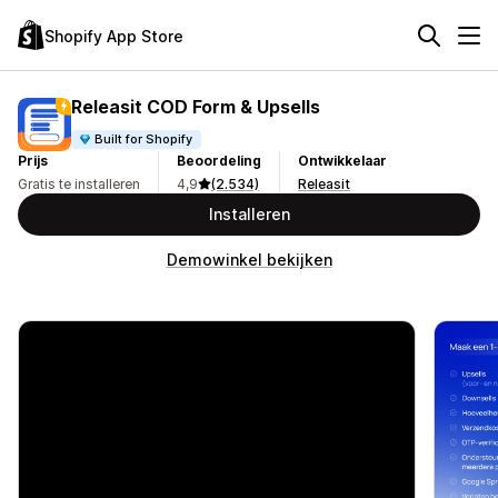
Shopify App Store
Releasit COD Form & Upsells
Built for Shopify
Prijs
Beoordeling
Ontwikkelaar
Gratis te installeren
4,9
(2.534)
Releasit
Installeren
Demowinkel bekijken