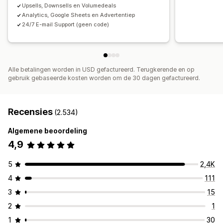
Prioriteitsverwerking
Upsells, Downsells en Volumedeals
Analytics, Google Sheets en Advertentiep
Analytics
24/7 E-mail Support (geen code)
A/B-testen
Doorklikpercentages
Conversiepercentages
Funnelprestaties
Alle betalingen worden in USD gefactureerd. Terugkerende en op
gebruik gebaseerde kosten worden om de 30 dagen gefactureerd.
Recensies
(2.534)
Algemene beoordeling
4,9
5
2,4K
4
111
3
15
2
1
1
30