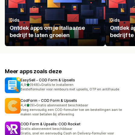
Gids
Gids
Ontdek apps om je Italiaanse
Ontdek a
bedrijf te laten groeien
bedrijf te
Meer apps zoals deze
EasySell ‑ COD Form & Upsells
van 5 sterren
4,9
(948)
•
Gratis te installeren
948 recensies in totaal
Bestelformulier voor rembours met upsells, OTP en antifraude
CodForm ‑ COD Form & Upsells
van 5 sterren
4,4
(9)
•
Gratis abonnement beschikbaar
9 recensies in totaal
Voeg eenvoudig een COD-formulier toe om bestellingen aan te
maken voor betalen bij aflevering
COD Form & Upsells: COD Rocket
Gratis abonnement beschikbaar
Gratis, snel en eenvoudig Cash on Delivery-formulier voor