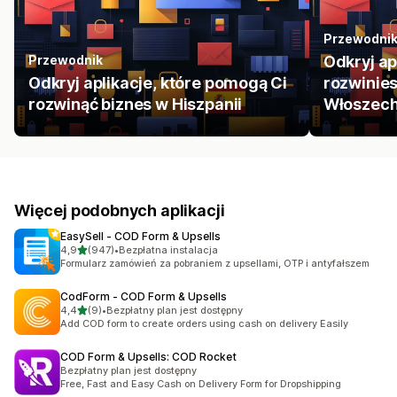
Przewodni
Przewodnik
Odkryj ap
Odkryj aplikacje, które pomogą Ci
rozwinies
rozwinąć biznes w Hiszpanii
Włoszec
Więcej podobnych aplikacji
EasySell ‑ COD Form & Upsells
na 5 gwiazdek
4,9
(947)
•
Bezpłatna instalacja
Łączna liczba recenzji: 947
Formularz zamówień za pobraniem z upsellami, OTP i antyfałszem
CodForm ‑ COD Form & Upsells
na 5 gwiazdek
4,4
(9)
•
Bezpłatny plan jest dostępny
Łączna liczba recenzji: 9
Add COD form to create orders using cash on delivery Easily
COD Form & Upsells: COD Rocket
Bezpłatny plan jest dostępny
Free, Fast and Easy Cash on Delivery Form for Dropshipping