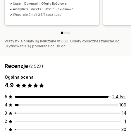
Sprzedaż droższych produktów po zakupie
Upsell, Downsell i Oferty Ilościowe
Często kupowane razem
Pakiety
Progi ilościowe
Analytics, Sheets i Piksele Reklamowe
Śledzenie za pomocą piksela
Odzyskiwanie koszyka
Rabaty ilościowe
System poziomów rabatów
Wsparcie Email 24/7 (bez kodu)
Rekomendacje AI
Priorytetowa realizacja
Analizy
Testy A/B
Współczynniki klikalności
Wszystkie opłaty są naliczane w USD. Opłaty cykliczne i zależne od
użytkowania są pobierane co 30 dni.
Współczynniki konwersji
Wydajność lejka
Recenzje
(2 527)
Ogólna ocena
4,9
5
2,4 tys.
4
109
3
14
2
1
1
30