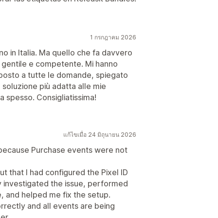
1 กรกฎาคม 2026
o in Italia. Ma quello che fa davvero
e, gentile e competente. Mi hanno
isposto a tutte le domande, spiegato
a soluzione più adatta alle mie
a spesso. Consigliatissima!
แก้ไขเมื่อ 24 มิถุนายน 2026
ue because Purchase events were not
ut that I had configured the Pixel ID
y investigated the issue, performed
e, and helped me fix the setup.
rectly and all events are being
er.