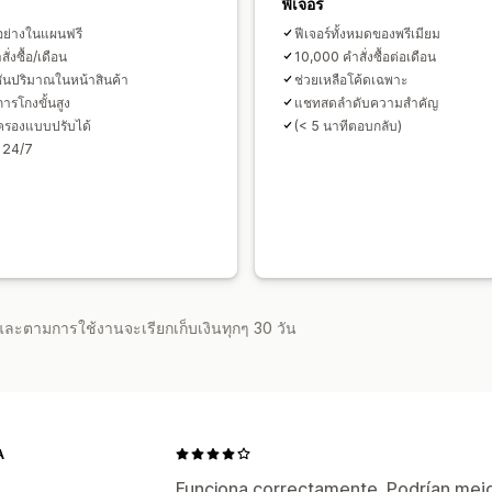
การทดสอบ A/B
อัตราการคลิกผ่าน
อัต
ฟีเจอร์
อย่างในแผนฟรี
ฟีเจอร์ทั้งหมดของพรีเมียม
ั่งซื้อ/เดือน
10,000 คำสั่งซื้อต่อเดือน
ันปริมาณในหน้าสินค้า
ช่วยเหลือโค้ดเฉพาะ
การโกงขั้นสูง
แชทสดลำดับความสำคัญ
มครองแบบปรับได้
(< 5 นาทีตอบกลับ)
 24/7
จำและตามการใช้งานจะเรียกเก็บเงินทุกๆ 30 วัน
A
Funciona correctamente. Podrían mejor