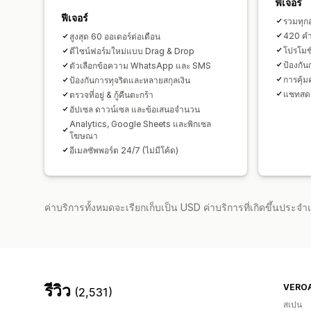
ฟีเจอร์
ฟีเจอร์
รวมทุก
420 คำส
สูงสุด 60 ออเดอร์ต่อเดือน
โปรโมช
ดีไซน์ฟอร์มใหม่แบบ Drag & Drop
ป้องกัน
ตัวเลือกข้อความ WhatsApp และ SMS
การคุ้
ป้องกันการทุจริตและหลายสกุลเงิน
แชทสด
ตรวจที่อยู่ & กู้คืนตะกร้า
อัปเซล ดาวน์เซล และข้อเสนอจำนวน
Analytics, Google Sheets และพิกเซล
โฆษณา
อีเมลซัพพอร์ต 24/7 (ไม่มีโค้ด)
ค่าบริการทั้งหมดจะเรียกเก็บเป็น USD ค่าบริการที่เกิดขึ้นประ
รีวิว
VERO
(2,531)
สเปน