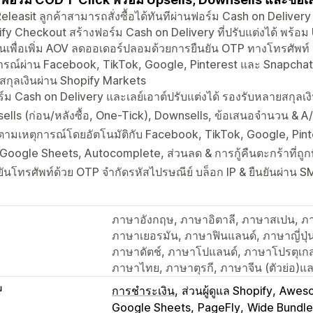
Releasit ลูกค้าสามารถสั่งซื้อได้ทันทีผ่านฟอร์ม Cash on Delivery
fy Checkout สร้างฟอร์ม Cash on Delivery ที่ปรับแต่งได้ พร้อ
เพื่อเพิ่ม AOV ลดออเดอร์ปลอมด้วยการยืนยัน OTP ทางโทรศัพท
ารณ์ผ่าน Facebook, TikTok, Google, Pinterest และ Snapchat 
กุลเงินผ่าน Shopify Markets
์ม Cash on Delivery และเลย์เอาต์ปรับแต่งได้ รองรับหลายสกุลเง
ells (ก่อน/หลังซื้อ, One-Tick), Downsells, ข้อเสนอจำนวน & A
ตามเหตุการณ์โดยอัตโนมัติกับ Facebook, TikTok, Google, Pin
 Google Sheets, Autocomplete, ส่วนลด & การกู้คืนตะกร้าที่ถูกท
ยันโทรศัพท์ด้วย OTP จำกัดรหัสไปรษณีย์ บล็อก IP & ยืนยันผ่า
ภาษาอังกฤษ, ภาษาอิตาลี, ภาษาสเปน, ภา
ภาษาเยอรมัน, ภาษาฟินแลนด์, ภาษาญี่ปุ่
ภาษาดัตช์, ภาษาโปแลนด์, ภาษาโปรตุเกส
ภาษาไทย, ภาษาตุรกี, ภาษาจีน (ตัวย่อ)แล
บ
การชำระเงิน
ส่วนผู้ดูแล Shopify
Aweso
Google Sheets
PageFly
Wide Bundle