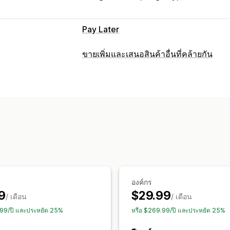
Pay Later
การจัดการ COD
ขายเพิ่มและเสนอสินค้าอื่นที่คล้ายกัน
ค่าธรรมเนียมที่กำหนดเอง
รางวัลจูงใจแบ
การปรับแต่ง
รหัสผ่านครั้งเดียว (OTP)
การบล็อก IP
ก
ขายเพิ่มในตะกร้าสินค้า
ขายเพิ่มขณะชำร
การยืนยันผ่าน SMS
การส่งออกคำสั่งซื้อ
ขายเพิ่มในหน้าขอบคุณ
ส่วนเสริมในคลิก
การปรับแต่งแบบฟอร์ม
ตะกร้าสินค้าแบบเลื่อนด้านข้าง
ป๊อปอัพ
เครื่องมือแก้ไขแบบลากและวาง
ช่องที่ก
เครื่องมือแก้ไขแบบลากและวาง
หลายสกุ
ปุ่มที่กำหนดเอง
เลย์เอาต์ที่กำหนดเอง
ข้
ข้อเสนอและการแนะนำ
แบบฟอร์มที่ฝัง
ตัวเลือกการจัดส่ง
Addres
การคุ้มครองการจัดส่ง
ของขวัญฟรี
การ
คอนเวอร์ชันและการขายเพิ่ม
คำแนะนำสินค้า
ซื้อเป็นชุดบ่อยๆ
ชุดรวม
องค์กร
เสนอสินค้าอื่นที่คล้ายกัน
ส่วนลด
การสั่ง
9
$29.99
ส่วนลดตามระดับ
การแนะนำด้วย AI
กา
/ เดือน
/ เดือน
การขายเพิ่มในคลิกเดียว
การขายเพิ่มหลัง
.99/ปี และประหยัด 25%
หรือ $269.99/ปี และประหยัด 25%
การวิเคราะห์
การกู้คืนตะกร้าสินค้า