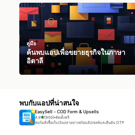
คู่มือ
ค้นพบแอปเพื่อขยายธุรกิจในภาษา
อิตาลี
พบกับแอปที่น่าสนใจ
EasySell ‑ COD Form & Upsells
เต็ม 5 ดาว
4.9
(950)
•
ติดตั้งฟรี
ทั้งหมด 950 รีวิว
ฟอร์มสั่งซื้อเก็บเงินปลายทางพร้อมอัปเซลล์และยืนยัน OTP