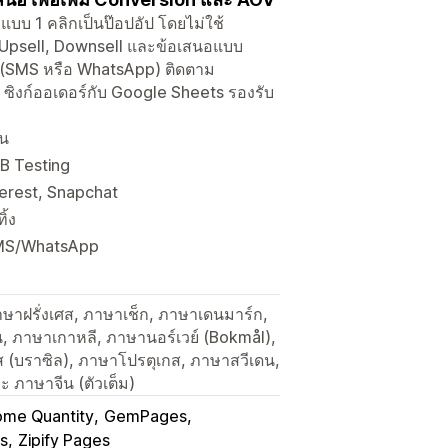
 แบบ 1 คลิกเป็นป๊อปอัป โดยไม่ใช้
ม Upsell, Downsell และข้อเสนอแบบ
์ (SMS หรือ WhatsApp) ติดตาม
ซิงก์ออเดอร์กับ Google Sheets รองรับ
ิน
/B Testing
terest, Snapchat
ิ้ง
น SMS/WhatsApp
ษาฝรั่งเศส, ภาษาเช็ก, ภาษาเดนมาร์ก,
น, ภาษาเกาหลี, ภาษานอร์เวย์ (Bokmål),
 (บราซิล), ภาษาโปรตุเกส, ภาษาสวีเดน,
ะ ภาษาจีน (ตัวเต็ม)
me Quantity
GemPages
s
Zipify Pages