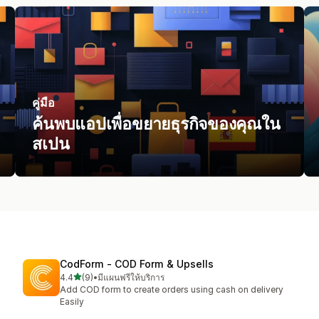
คู่มือ
ค้นพบแอปเพื่อขยายธุรกิจของคุณใน
สเปน
CodForm ‑ COD Form & Upsells
เต็ม 5 ดาว
4.4
(9)
•
มีแผนฟรีให้บริการ
ทั้งหมด 9 รีวิว
Add COD form to create orders using cash on delivery
Easily