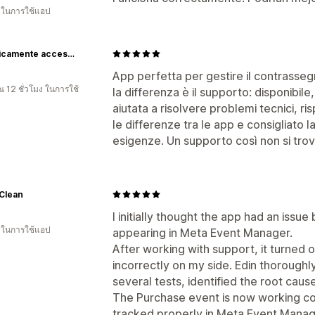
น ในการใช้แอป
Diabolicamente accessori
App perfetta per gestire il contrassegn
 12 ชั่วโมง ในการใช้
la differenza è il supporto: disponibil
aiutata a risolvere problemi tecnici, r
le differenze tra le app e consigliato l
esigenze. Un supporto così non si trov
Clean
I initially thought the app had an iss
น ในการใช้แอป
appearing in Meta Event Manager.
After working with support, it turned o
incorrectly on my side. Edin thoroughl
several tests, identified the root caus
The Purchase event is now working cor
tracked properly in Meta Event Manag