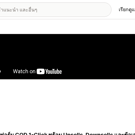
เรียกดู
อรีรูปภาพที่แสดง
งฟอร์ม COD 1-Click พร้อม Upsells, Downsells และข้อเส