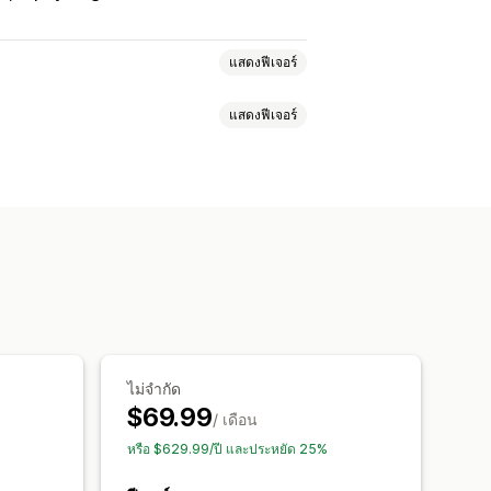
แสดงฟีเจอร์
แสดงฟีเจอร์
บเติมเงิน
การป้องกันการฉ้อโกง
ารยืนยันทางโทรศัพท์
ะเงิน
ขายเพิ่มในหน้าสินค้า
เดียว
ตะกร้าสินค้าแบบยึดตำแหน่ง
CSS ที่กำหนดเอง
HTML ที่กำหนดเอง
ำหนดเอง
แบบอักษรและสี
ลเงิน
หลายภาษา
กฎที่กำหนดเอง
อความที่กำหนดเอง
ป๊อปอัพ
s Validation
หลายภาษา
ห่อของขวัญ
การจัดส่งฟรี
ตัวแบ่งปริมาณ
ส่วนลดตามปริมาณ
ไม่จำกัด
ซื้อเพียงคลิกเดียว
$69.99
รประมวลผลลำดับความสำคัญ
/ เดือน
การซื้อ
การติดตามพิกเซล
หรือ $629.99/ปี และประหยัด 25%