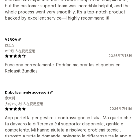
but the customer support team was incredibly helpful, and the
whole process went very smoothly. It’s a top-notch product
backed by excellent service—I highly recommend it!
VEROA
西班牙
8个月 人在使用应用
2026年7月8日
Funciona correctamente. Podrían mejorar las etiquetas en
Releasit Bundles.
Diabolicamente accessori
意大利
大约12小时 人在使用应用
2026年7月1日
App perfetta per gestire il contrassegno in Italia. Ma quello che
fa davvero la differenza è il supporto: disponibile, gentile e
competente. Mi hanno aiutata a risolvere problemi tecnici,
risposto a tutte le domande, spiegato le differenze tra le app e