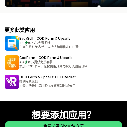
更多此类应用
EasySell ‑ COD Form & Upsells
星（满分 5 星）
4.9
(947)
•
免费安装
总共 947 条评论
货到付款订单表单，支持追加销售和OTP验证
CodForm ‑ COD Form & Upsells
星（满分 5 星）
4.4
(9)
•
提供免费套餐
总共 9 条评论
添加 COD 表单，轻松使用货到付款方式创建订单
COD Form & Upsells: COD Rocket
提供免费套餐
免费、快速且易用的代发货货到付款表单
想要添加应用？
免费试用 Shopify 3 天