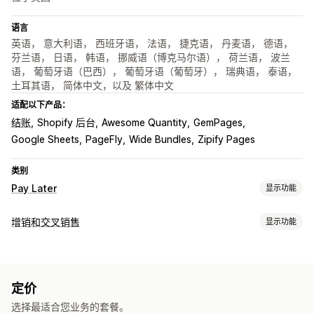
语言
英语， 意大利语， 西班牙语， 法语， 捷克语， 丹麦语， 德语，
芬兰语， 日语， 韩语， 挪威语（博克马尔语）， 荷兰语， 波兰
语， 葡萄牙语（巴西）， 葡萄牙语（葡萄牙）， 瑞典语， 泰语，
土耳其语， 简体中文，以及 繁体中文
适配以下产品：
结账
Shopify 后台
Awesome Quantity
GemPages
Google Sheets
PageFly
Wide Bundles
Zipify Pages
类别
Pay Later
显示功能
货到付款管理
增销和交叉销售
显示功能
自定义费用
预付奖励
欺诈预防
一次性密码 (OTP)
IP 阻止
自定义
电话确认
短信确认
订单导出
购物车增销
结账增销
产品页面增销
感谢页面增销
表单自定义
定价
一键附加服务
粘性购物车
购物车抽屉
弹出窗口
自定义 CSS
拖放式编辑器
自定义字段
字体和颜色
自定义按钮
自定义布局
选择最适合您业务的套餐。
自定义 HTML
拖放式编辑器
多币种
多语言
自定义规则