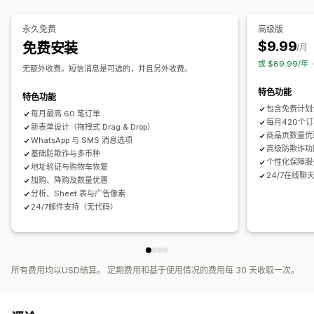
自定义消息
弹出窗口
嵌入式表单
运输选项
地址验证
多语言
优惠和建议
永久免费
高级版
转化和增销
运输保护
免费赠品
礼品包装
免运费
产品推荐
组合购买
套装
$9.99
免费安装
/月
交叉销售
折扣
一键下单
一键增销
售后增销
像素跟踪
数量折扣
批量折扣
分层折扣
AI 建议
优先处理
或 $89.99/
弃购恢复
无额外收费。短信消息是可选的，并且另外收费。
分析
特色功能
特色功能
A/B 测试
点击率
转化率
漏斗绩效
包含免费计划
每月最高 60 笔订单
每月420个
新表单设计（拖拽式 Drag & Drop）
商品页数量优
WhatsApp 与 SMS 消息选项
高级防欺诈功
基础防欺诈与多币种
个性化保障服
地址验证与购物车恢复
24/7在线聊
加购、降购及数量优惠
分析、Sheet 表与广告像素
24/7邮件支持（无代码）
所有费用均以USD结算。 定期费用和基于使用情况的费用每 30 天收取一次。