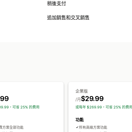
稍後支付
貨到付款 (COD) 管理
追加銷售和交叉銷售
自訂費用
預付獎勵
詐騙預防
一次性密碼
自訂
訂單匯出
購物車追加銷售
結帳頁面追加銷售
產
表單自訂內容
一鍵加入商品
固定式購物車
購物車
彈
拖放式編輯器
自訂欄位
字型和顏色
自
拖放式編輯器
多種幣別
多國語言
自訂
彈出式視窗
嵌入式表單
運送選項
地址
銷售內容和建議
轉換與追加銷售
運送保障服務
免費贈品
禮品包裝
免運
交叉銷售
折扣
一鍵下單
一鍵追加銷售
套裝組合
數量折扣
大量購買折扣
分層
購物車提醒
企業版
分析
.99
$29.99
/月
A/B 測試
點閱率
轉換率
漏斗成效
89.99，可省 25% 的費用
或每年 $269.99，可省 25% 的費
功能
費方案全部功能
所有高級方案功能