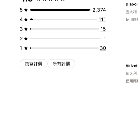
5
2,374
義大利
4
111
使用應
3
15
2
1
1
30
撰寫評價
所有評價
Velvet
匈牙利
使用應