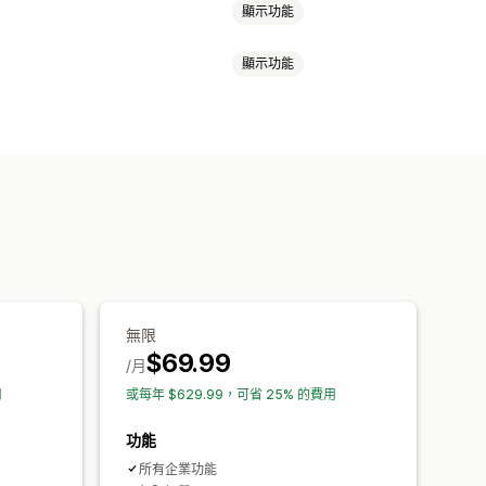
顯示功能
顯示功能
 (OTP)
IP 封鎖
電話確認
簡訊確認
品頁面追加銷售
感謝頁面追加銷售
出式視窗
自訂 CSS
自訂 HTML
訂按鈕
自訂版面配置
自訂訊息
規則
驗證
多國語言
費
商品推薦
經常一起購買的商品
訂購後追加銷售
像素追蹤
折扣
AI 推薦功能
優先處理
無限
$69.99
/月
用
或每年 $629.99，可省 25% 的費用
功能
所有企業功能