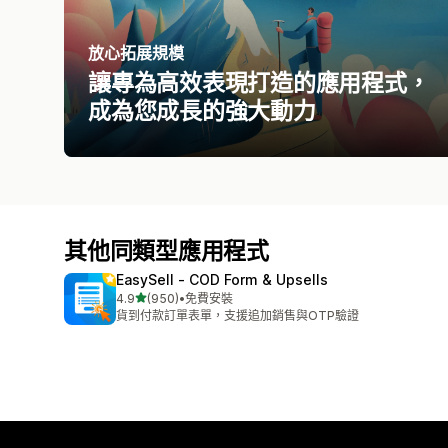
放心拓展規模
讓專為高效表現打造的應用程式，
成為您成長的強大動力
其他同類型應用程式
EasySell ‑ COD Form & Upsells
滿分 5 顆星
4.9
(950)
•
免費安裝
共有 950 則評價
貨到付款訂單表單，支援追加銷售與OTP驗證