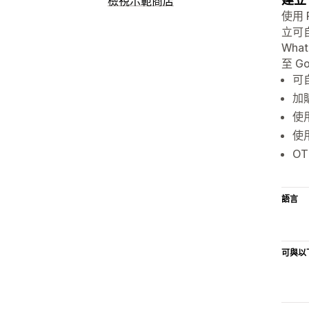
檢視示範商店
使用 
立可自
Wha
至 Go
可自
加
使用
使
O
語言
可與以