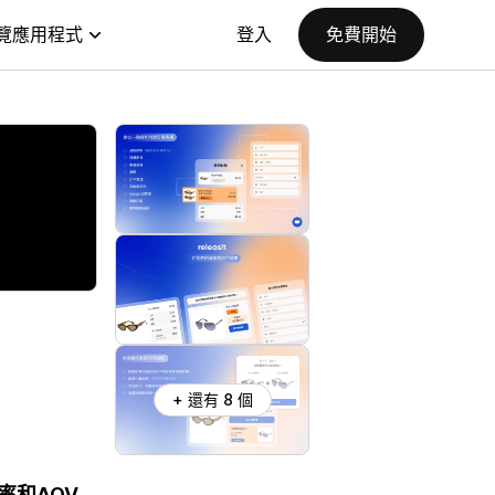
覽應用程式
登入
免費開始
+ 還有 8 個
率和AOV