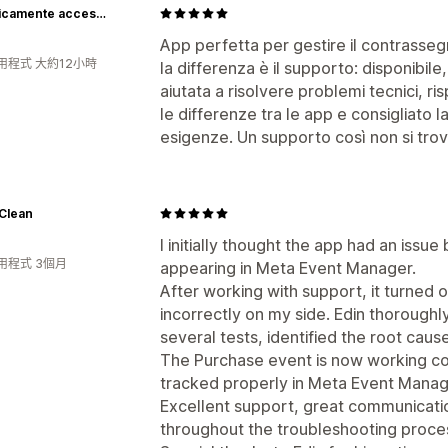
Diabolicamente accessori
App perfetta per gestire il contrassegn
用程式 大約12小時
la differenza è il supporto: disponibil
aiutata a risolvere problemi tecnici, r
le differenze tra le app e consigliato l
esigenze. Un supporto così non si trov
Clean
I initially thought the app had an iss
用程式 3個月
appearing in Meta Event Manager.
After working with support, it turned o
incorrectly on my side. Edin thoroughl
several tests, identified the root caus
The Purchase event is now working cor
tracked properly in Meta Event Manag
Excellent support, great communicati
throughout the troubleshooting proce