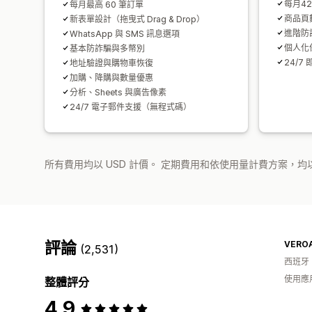
每月4
每月最高 60 筆訂單
商品頁
新表單設計（拖曳式 Drag & Drop）
進階防
WhatsApp 與 SMS 訊息選項
個人化
基本防詐騙與多幣別
24/7
地址驗證與購物車恢復
加購、降購與數量優惠
分析、Sheets 與廣告像素
24/7 電子郵件支援（無程式碼）
所有費用均以 USD 計價。 定期費用和依使用量計費方案，均以
評論
VERO
(2,531)
西班牙
使用應
整體評分
4.9