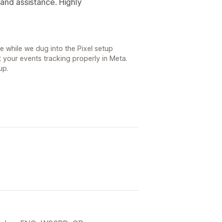
 and assistance. Highly
ce while we dug into the Pixel setup
 your events tracking properly in Meta.
up.