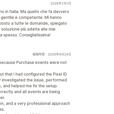
2026年7月1日
o in Italia. Ma quello che fa davvero
e, gentile e competente. Mi hanno
isposto a tutte le domande, spiegato
a soluzione più adatta alle mie
a spesso. Consigliatissima!
編輯時間：2026年6月24日
ue because Purchase events were not
ut that I had configured the Pixel ID
y investigated the issue, performed
e, and helped me fix the setup.
rectly and all events are being
er.
on, and a very professional approach
ss.