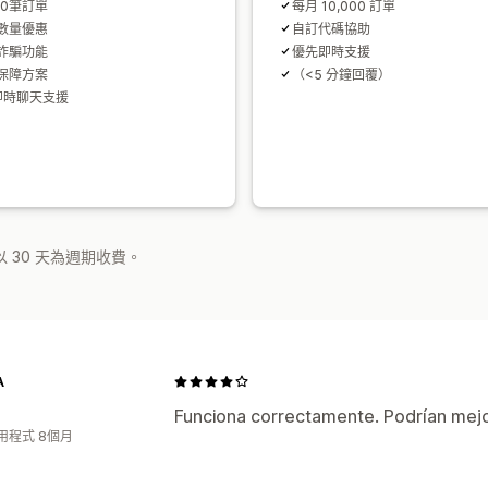
20筆訂單
每月 10,000 訂單
數量優惠
自訂代碼協助
詐騙功能
優先即時支援
保障方案
（<5 分鐘回覆）
 即時聊天支援
 30 天為週期收費。
A
Funciona correctamente. Podrían mejor
用程式 8個月