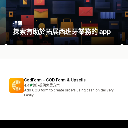
指南
探索有助於拓展西班牙業務的 app
CodForm ‑ COD Form & Upsells
滿分 5 顆星
4.4
(9)
•
提供免費方案
共有 9 則評價
Add COD form to create orders using cash on delivery
Easily