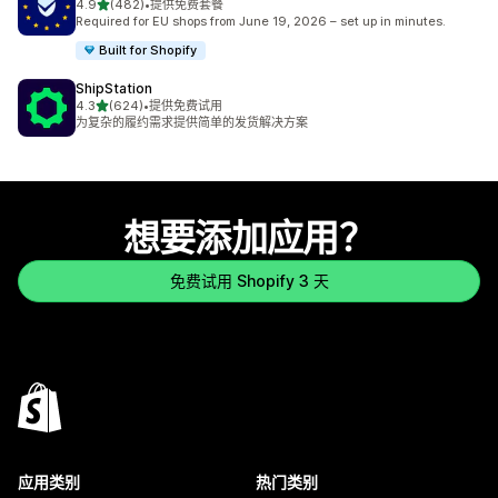
星（满分 5 星）
4.9
(482)
•
提供免费套餐
总共 482 条评论
Required for EU shops from June 19, 2026 – set up in minutes.
Built for Shopify
ShipStation
星（满分 5 星）
4.3
(624)
•
提供免费试用
总共 624 条评论
为复杂的履约需求提供简单的发货解决方案
想要添加应用？
免费试用 Shopify 3 天
应用类别
热门类别