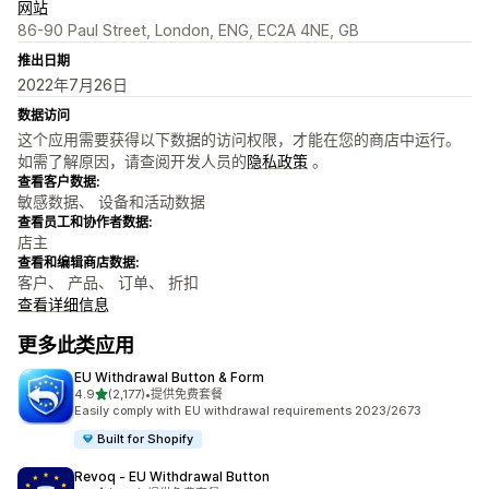
网站
86-90 Paul Street, London, ENG, EC2A 4NE, GB
推出日期
2022年7月26日
数据访问
这个应用需要获得以下数据的访问权限，才能在您的商店中运行。
如需了解原因，请查阅开发人员的
隐私政策
。
查看客户数据:
敏感数据、 设备和活动数据
查看员工和协作者数据:
店主
查看和编辑商店数据:
客户、 产品、 订单、 折扣
查看详细信息
更多此类应用
EU Withdrawal Button & Form
星（满分 5 星）
4.9
(2,177)
•
提供免费套餐
总共 2177 条评论
Easily comply with EU withdrawal requirements 2023/2673
Built for Shopify
Revoq ‑ EU Withdrawal Button