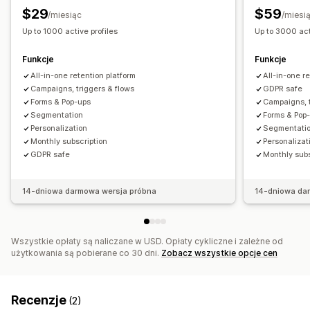
Przeglądaj porzucenie koszyka
E-maile powitalne
$29
$59
/miesiąc
/miesi
E-maile po wykonaniu danej czynności
Up to 1000 active profiles
Up to 3000 act
E-maile o odzyskaniu klienta
Rekomendacje produktów
Kampanie kropelkowe
Recenzje produktu
Ankiety
Funkcje
Funkcje
Kampanie niestandardowe
All-in-one retention platform
All-in-one r
Campaigns, triggers & flows
GDPR safe
Zarządzanie kampaniami
Forms & Pop-ups
Campaigns, t
Segmentation
Forms & Pop
Edytor
Wzorce
Generowanie treści przy pomocy AI
Personalization
Segmentati
Tłumaczenie
Kod niestandardowy
Monthly subscription
Personalizat
Czcionka niestandardowa
Edycja zbiorcza
GDPR safe
Monthly subs
Import i eksport
Domeny e-mailowe
Gromadzenie zgód
Listy zarejestrowanych adresów e-mail
14-dniowa darmowa wersja próbna
14-dniowa da
Wyzwalacze i reguły
Automatyzacje
Targetowanie
Geolokalizacja
Segmentacja
Oznaczanie
Śledzenie
Wszystkie opłaty są naliczane w USD. Opłaty cykliczne i zależne od
Raportowanie
Informacje i wskazówki
Analizy
Testy A/B
użytkowania są pobierane co 30 dni.
Zobacz wszystkie opcje cen
API i elementy webhook
Recenzje
(2)