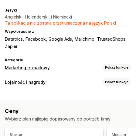
Języki
Angielski, Holenderski, i Niemiecki
Ta aplikacja nie została przetłumaczona na język Polski
Współpracuje z
Datatrics
Facebook
Google Ads
Mailchimp
TrustedShops
Zapier
Kategorie
Marketing e-mailowy
Pokaż funkcje
Rodzaje kampanii
Lojalność i nagrody
Pokaż funkcje
Kampanie e-mailowe
Newslettery
Wyskakujące okienka
Rodzaje programów
Formularze
Strony docelowe
Rabaty
Nagrody
Promocje
Program nagród
E-maile zachęcające do kupienia droższego produktu
Ceny
E-maile zachęcające do kupienia produktu dodatkowego
Nagrody, które można zaoferować
Wybierz plan najlepiej dopasowany do potrzeb firmy.
E-maile o stanie koszyka
E-maile o realizacji zakupu
Punkty
Rabaty
Kupony
Karty prezentowe
Zamiar opuszczenia strony
Porzucony koszyk
Darmowa wysyłka
Darmowe produkty
Starter
Medium