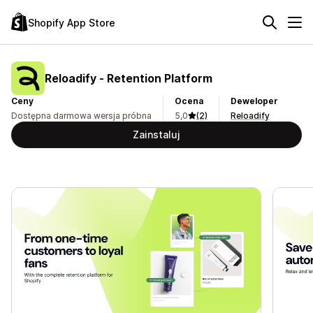
Shopify App Store
Reloadify ‑ Retention Platform
Ceny
Ocena
Deweloper
Dostępna darmowa wersja próbna
5,0
(2)
Reloadify
Zainstaluj