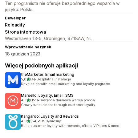
Ten programista nie oferuje bezpośredniego wsparcia w
języku: Polski.
Deweloper
Reloadify
Strona internetowa
Westerhaven 13-5, Groningen, 9718AW, NL
Wprowadzenie na rynek
18 grudzień 2023
Więcej podobnych aplikacji
theMarketer: Email marketing
na 5 gwiazdek
5,0
(4)
•
Bezpłatna instalacja
Łączna liczba recenzji: 4
Drive sales with email marketing and loyalty programs
Marsello: Loyalty, Email, SMS
na 5 gwiazdek
4,3
(151)
•
Dostępna darmowa wersja próbna
Łączna liczba recenzji: 151
Grow your business through customer loyalty.
Kangaroo: Loyalty and Rewards
na 5 gwiazdek
4,9
(54)
•
$199/miesiąc
Łączna liczba recenzji: 54
Build customer loyalty with rewards, offers, VIP tiers & more