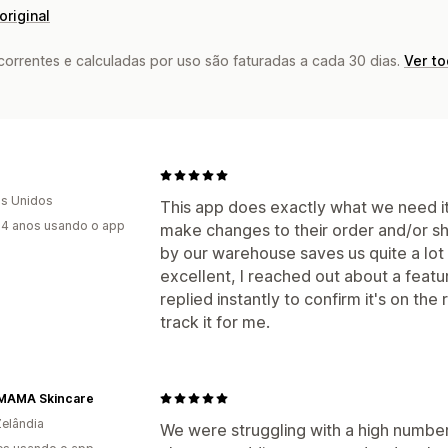
original
rrentes e calculadas por uso são faturadas a cada 30 dias.
Ver t
s Unidos
This app does exactly what we need it
4 anos usando o app
make changes to their order and/or sh
by our warehouse saves us quite a lot 
excellent, I reached out about a featur
replied instantly to confirm it's on th
track it for me.
MAMA Skincare
elândia
We were struggling with a high number