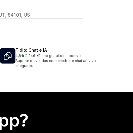
 UT, 84101, US
Tidio: Chat e IA
de 5 estrelas
4,8
(1.246)
•
Plano gratuito disponível
1246 avaliações ao todo
Suporte de vendas com chatbot e chat ao vivo
integrado.
app?