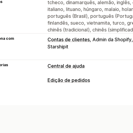
as
tcheco, dinamarquês, alemão, inglês, 
italiano, lituano, húngaro, malaio, ho
português (Brasil), português (Portug
finlandês, sueco, vietnamita, turco, gr
chinês (tradicional), chinês (simplific
ona com
Contas de clientes
Admin da Shopify
Starshipit
orias
Central de ajuda
Canais de vendas
Edição de pedidos
Autoatendimento
Central de ajuda
Atualizações de pedidos
Automação do fluxo de trabalho
Cancelamentos
Reembolsos
Ender
Modelos de resposta
Venda de ingre
Taxas de frete
Atributos personaliza
Acionadores baseados em regras
Es
Fluxos de trabalho automatizados
Po
Acompanhamento de pedido
Notific
Gerenciamento de pedidos