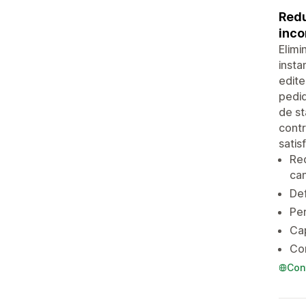
Redu
inco
Elimi
inst
edit
pedid
de s
contr
sati
Red
ca
Def
Pe
Ca
Con
Con