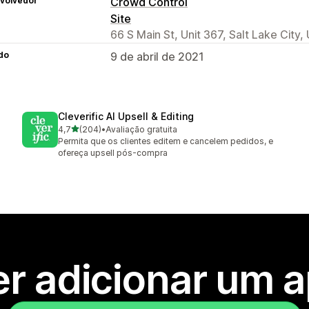
volvedor
Crowd Control
Site
66 S Main St, Unit 367, Salt Lake City,
do
9 de abril de 2021
Cleverific AI Upsell & Editing
de 5 estrelas
4,7
(204)
•
Avaliação gratuita
204 avaliações ao todo
Permita que os clientes editem e cancelem pedidos, e
ofereça upsell pós-compra
r adicionar um 