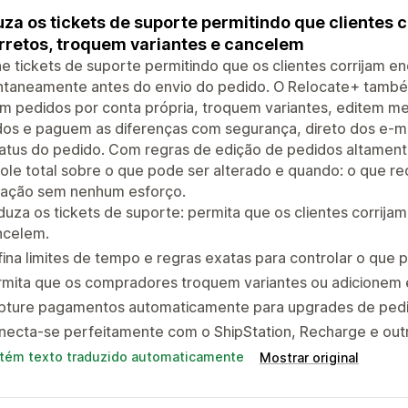
za os tickets de suporte permitindo que clientes 
rretos, troquem variantes e cancelem
ne tickets de suporte permitindo que os clientes corrijam e
antaneamente antes do envio do pedido. O Relocate+ també
em pedidos por conta própria, troquem variantes, editem 
os e paguem as diferenças com segurança, direto dos e-ma
tatus do pedido. Com regras de edição de pedidos altamen
ole total sobre o que pode ser alterado e quando: o que 
sfação sem nenhum esforço.
uza os tickets de suporte: permita que os clientes corrij
ncelem.
ina limites de tempo e regras exatas para controlar o que 
rmita que os compradores troquem variantes ou adicionem 
pture pagamentos automaticamente para upgrades de pedid
ecta-se perfeitamente com o ShipStation, Recharge e outr
tém texto traduzido automaticamente
Mostrar original