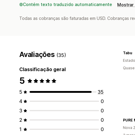
Contém texto traduzido automaticamente
Mostrar 
Todas as cobranças são faturadas em USD. Cobranças reco
Avaliações
Tabu
(35)
Estado
Quase 
Classificação geral
5
5
35
4
0
3
0
2
0
PURE 
Nova Z
1
0