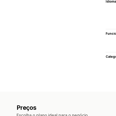
Idiom
Funci
Categ
Preços
Escolha o plano ideal para o negócio.