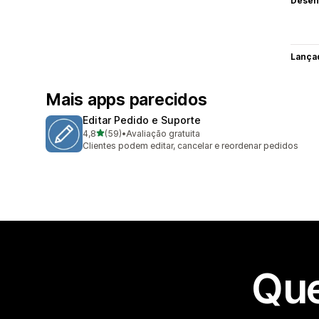
Desen
Lança
Mais apps parecidos
Editar Pedido e Suporte
de 5 estrelas
4,8
(59)
•
Avaliação gratuita
59 avaliações ao todo
Clientes podem editar, cancelar e reordenar pedidos
Que