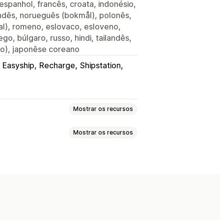
espanhol, francês, croata, indonésio,
landês, norueguês (bokmål), polonês,
al), romeno, eslovaco, esloveno,
ego, búlgaro, russo, hindi, tailandês,
ado), japonêse coreano
Easyship
Recharge
Shipstation
Mostrar os recursos
Mostrar os recursos
eço
Itens de linha
Preços
ssos
dos
Regras personalizadas
calonamento
Marcação com tag
rtal do cliente
ações ao cliente