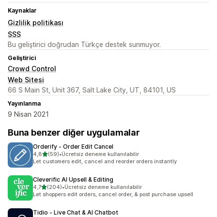
Kaynaklar
Gizlilik politikası
SSS
Bu geliştirici doğrudan Türkçe destek sunmuyor.
Geliştirici
Crowd Control
Web Sitesi
66 S Main St, Unit 367, Salt Lake City, UT, 84101, US
Yayınlanma
9 Nisan 2021
Buna benzer diğer uygulamalar
Orderify ‑ Order Edit Cancel
5 yıldız üzerinden
4,8
(59)
•
Ücretsiz deneme kullanılabilir
toplam 59 değerlendirme
Let customers edit, cancel and reorder orders instantly
Cleverific AI Upsell & Editing
5 yıldız üzerinden
4,7
(204)
•
Ücretsiz deneme kullanılabilir
toplam 204 değerlendirme
Let shoppers edit orders, cancel order, & post purchase upsell
Tidio ‑ Live Chat & AI Chatbot