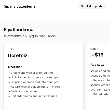
Kanallar
Sipariş düzenleme
Özellikleri göster
Self servis
Yardım merkezi
Sipariş güncellemeleri
İş akışı otomasyonu
İptaller
Para iadeleri
Adres
Satır öğeleri
Fiyatlar
Yanıt şablonları
Bilet işlemleri
Kural tabanı tetikleyiciler
Fiyatlandırma
Kargo ücretleri
Özel nitelikler
Özel kurallar
Üste bildirme
Etiketleme
Sipariş takibi
İşletmenize en uygun planı seçin.
Otomatik iş akışları
Özel portal
Müşteri bildirimleri
Sipariş yönetimi
Free
Basic
Durum güncellemeleri
Etiketleme
$19
Ücretsiz
/ay
Özellikler
Özellikler
Unlimited or
Enable one type of order editing
Enable edits
Unlimited edits for your chosen type
Items can be
Shipping address and rate changes
Allow order 
Add/remove or edit products in orders
Order note e
Order cancellations
Edited order
Edit order notes and gift messages