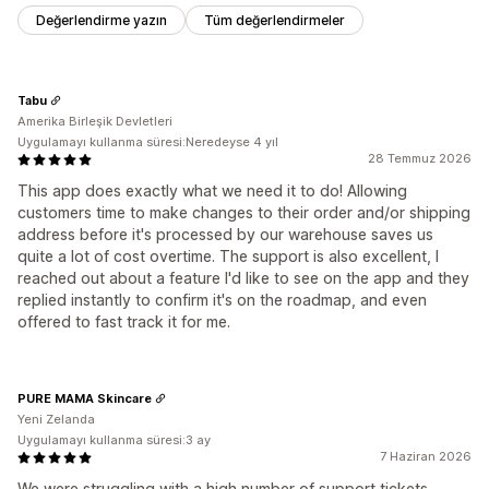
Değerlendirme yazın
Tüm değerlendirmeler
Tabu
Amerika Birleşik Devletleri
Uygulamayı kullanma süresi:Neredeyse 4 yıl
28 Temmuz 2026
This app does exactly what we need it to do! Allowing
customers time to make changes to their order and/or shipping
address before it's processed by our warehouse saves us
quite a lot of cost overtime. The support is also excellent, I
reached out about a feature I'd like to see on the app and they
replied instantly to confirm it's on the roadmap, and even
offered to fast track it for me.
PURE MAMA Skincare
Yeni Zelanda
Uygulamayı kullanma süresi:3 ay
7 Haziran 2026
We were struggling with a high number of support tickets