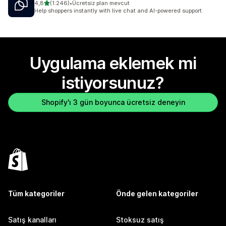
5 yıldız üzerinden
4,8
(1.246)
•
Ücretsiz plan mevcut
toplam 1246 değerlendirme
Help shoppers instantly with live chat and AI-powered support.
Uygulama eklemek mi
istiyorsunuz?
Shopify'ı 3 gün boyunca ücretsiz deneyin
Tüm kategoriler
Önde gelen kategoriler
Satış kanalları
Stoksuz satış