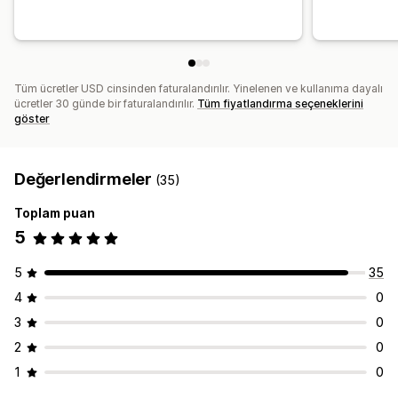
Tüm ücretler USD cinsinden faturalandırılır. Yinelenen ve kullanıma dayalı
ücretler 30 günde bir faturalandırılır.
Tüm fiyatlandırma seçeneklerini
göster
Değerlendirmeler
(35)
Toplam puan
5
5
35
4
0
3
0
2
0
1
0