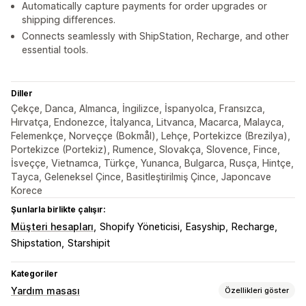
Automatically capture payments for order upgrades or
shipping differences.
Connects seamlessly with ShipStation, Recharge, and other
essential tools.
Diller
Çekçe, Danca, Almanca, İngilizce, İspanyolca, Fransızca,
Hırvatça, Endonezce, İtalyanca, Litvanca, Macarca, Malayca,
Felemenkçe, Norveççe (Bokmål), Lehçe, Portekizce (Brezilya),
Portekizce (Portekiz), Rumence, Slovakça, Slovence, Fince,
İsveççe, Vietnamca, Türkçe, Yunanca, Bulgarca, Rusça, Hintçe,
Tayca, Geleneksel Çince, Basitleştirilmiş Çince, Japoncave
Korece
Şunlarla birlikte çalışır:
Müşteri hesapları
Shopify Yöneticisi
Easyship
Recharge
Shipstation
Starshipit
Kategoriler
Yardım masası
Özellikleri göster