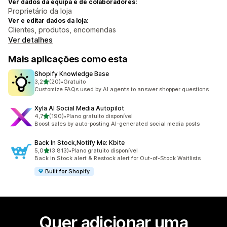
Ver dados da equipa e de colaboradores:
Proprietário da loja
Ver e editar dados da loja:
Clientes, produtos, encomendas
Ver detalhes
Mais aplicações como esta
Shopify Knowledge Base
de 5 estrelas
3,2
(20)
•
Gratuito
20 total de avaliações
Customize FAQs used by AI agents to answer shopper questions
Xyla AI Social Media Autopilot
de 5 estrelas
4,7
(190)
•
Plano gratuito disponível
190 total de avaliações
Boost sales by auto-posting AI-generated social media posts
Back In Stock,Notify Me: Kbite
de 5 estrelas
5,0
(3.813)
•
Plano gratuito disponível
3813 total de avaliações
Back in Stock alert & Restock alert for Out-of-Stock Waitlists
Built for Shopify
Quer adicionar uma