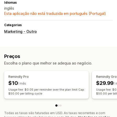
Idiomas
inglês
Esta aplicação não está traduzida em português (Portugal)
Categorias
Marketing - Outro
Preços
Escolha o plano que melhor se adequa ao negócio.
Remindly Pro
Remindly Gr
$10
$29.99
/ mês
/
Usage fee: $0.05 per reminder over the plan limit Cap:
Usage fee: $0.
$50.00 per billing cycle
$50.00 per bil
Todas as taxas são faturadas em USD. As taxas recorrentes e com