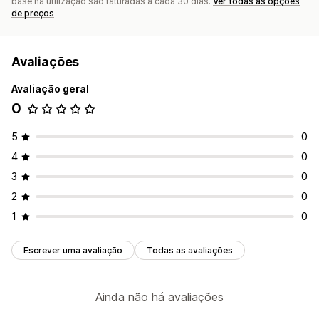
base na utilização são faturadas a cada 30 dias.
Ver todas as opções
de preços
Avaliações
Avaliação geral
0
5
0
4
0
3
0
2
0
1
0
Escrever uma avaliação
Todas as avaliações
Ainda não há avaliações