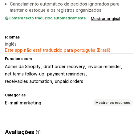
Cancelamento automático de pedidos ignorados para
manter o estoque e os registros organizados
Contém texto traduzido automaticamente
Mostrar original
Idiomas
inglês
Este app não está traduzido para português (Brasil)
Funciona com
Admin da Shopify
draft order recovery
invoice reminder
net terms follow-up
payment reminders
receivables automation
unpaid orders
Categorias
E-mail marketing
Mostrar os recursos
Tipos de campanhas
Campanhas por e-mail
Campanhas por SMS
Avaliações
(1)
E-mails de acompanhamento