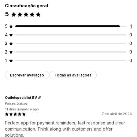
E-mails de recuperação de clientes
Classificação geral
Campanhas personalizadas
5
Gerenciamento de campanhas
5
1
Ferramenta de edição
Automações
4
0
Definição de público-alvo
Segmentação
3
0
Acompanhamento
Relatórios
Análises
2
0
1
0
Escrever avaliação
Todas as avaliações
Outletspecialist BV
Países Baixos
11 dias usando o app
7 de abril de 2026
Perfect app for payment reminders, fast response and clear
communication. Think along with customers and offer
solutions.