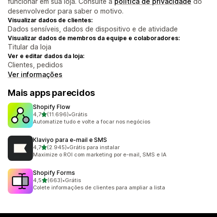
funcionar em sua loja. Consulte a
política de privacidade
do
desenvolvedor para saber o motivo.
Visualizar dados de clientes:
Dados sensíveis, dados de dispositivo e de atividade
Visualizar dados de membros da equipe e colaboradores:
Titular da loja
Ver e editar dados da loja:
Clientes, pedidos
Ver informações
Mais apps parecidos
Shopify Flow
de 5 estrelas
4,7
(11.696)
•
Grátis
11696 avaliações ao todo
Automatize tudo e volte a focar nos negócios
Klaviyo para e‑mail e SMS
de 5 estrelas
4,7
(2.945)
•
Grátis para instalar
2945 avaliações ao todo
Maximize o ROI com marketing por e-mail, SMS e IA
Shopify Forms
de 5 estrelas
4,5
(663)
•
Grátis
663 avaliações ao todo
Colete informações de clientes para ampliar a lista