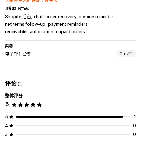
适配以下产品：
Shopify 后台
draft order recovery
invoice reminder
net terms follow-up
payment reminders
receivables automation
unpaid orders
类别
电子邮件营销
显示功能
宣传活动类型
电子邮件宣传活动
短信宣传活动
跟进电子邮件
赢回电子邮件
评论
(1)
自定义宣传活动
整体评分
管理宣传活动
5
编辑器工具
自动化
定向
细分
跟踪
报告
分析
5
1
4
0
3
0