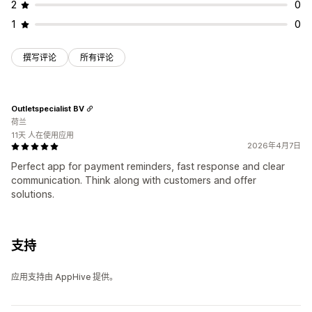
2
0
1
0
撰写评论
所有评论
Outletspecialist BV
荷兰
11天 人在使用应用
2026年4月7日
Perfect app for payment reminders, fast response and clear
communication. Think along with customers and offer
solutions.
支持
应用支持由 AppHive 提供。