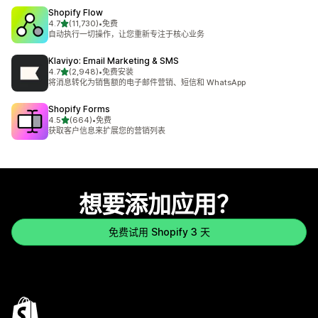
Shopify Flow
星（满分 5 星）
4.7
(11,730)
•
免费
总共 11730 条评论
自动执行一切操作，让您重新专注于核心业务
Klaviyo: Email Marketing & SMS
星（满分 5 星）
4.7
(2,948)
•
免费安装
总共 2948 条评论
将消息转化为销售额的电子邮件营销、短信和 WhatsApp
Shopify Forms
星（满分 5 星）
4.5
(664)
•
免费
总共 664 条评论
获取客户信息来扩展您的营销列表
想要添加应用？
免费试用 Shopify 3 天