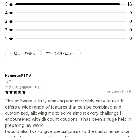
ディスカウント管理
5
16
編集ツール
カスタムコード
ディスカウントの組み合わせ
4
0
3
0
2
0
1
0
レビューを書く
すべてのレビュー
HomerunPET
台湾
アプリの使用期間：8日
2026年7月16日
This software is truly amazing and incredibly easy to use. It
offers a wide range of features that can be combined and
customized, allowing me to solve almost every challenge I
encountered with discount coupons. It has been a huge help in
preparing my work.
I would also like to give special praise to the customer service