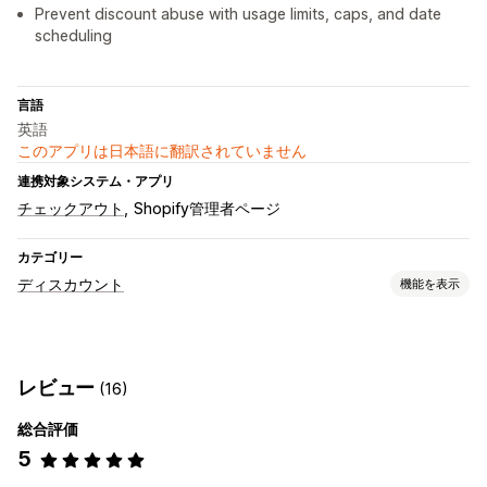
Prevent discount abuse with usage limits, caps, and date
scheduling
言語
英語
このアプリは日本語に翻訳されていません
連携対象システム・アプリ
チェックアウト
Shopify管理者ページ
カテゴリー
ディスカウント
機能を表示
ディスカウントの種類
クーポンコード
クーポン
BOGO
固定価格設定
レビュー
(16)
段階的な価格設定
ボリュームディスカウント
一律割引
カートディスカウント
チェックアウトディスカウント
総合評価
カスタムディスカウント
5