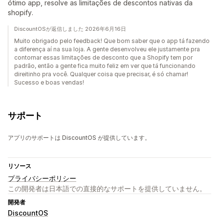
ótimo app, resolve as limitações de descontos nativas da
shopify.
DiscountOSが返信しました 2026年6月16日
Muito obrigado pelo feedback! Que bom saber que o app tá fazendo
a diferença aí na sua loja. A gente desenvolveu ele justamente pra
contornar essas limitações de desconto que a Shopify tem por
padrão, então a gente fica muito feliz em ver que tá funcionando
direitinho pra você. Qualquer coisa que precisar, é só chamar!
Sucesso e boas vendas!
サポート
アプリのサポートは DiscountOS が提供しています。
リソース
プライバシーポリシー
この開発者は日本語での直接的なサポートを提供していません。
開発者
DiscountOS