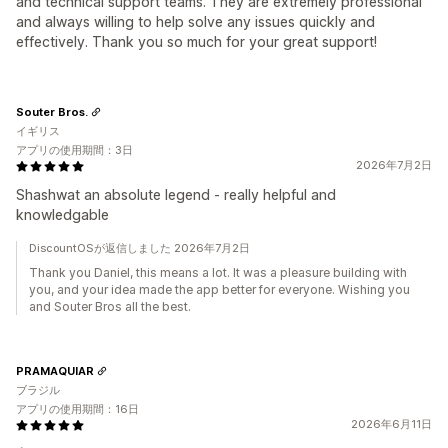
and technical support teams. They are extremely professional
and always willing to help solve any issues quickly and
effectively. Thank you so much for your great support!
Souter Bros.
イギリス
アプリの使用期間：3日
2026年7月2日
Shashwat an absolute legend - really helpful and
knowledgable
DiscountOSが返信しました 2026年7月2日
Thank you Daniel, this means a lot. It was a pleasure building with
you, and your idea made the app better for everyone. Wishing you
and Souter Bros all the best.
PRAMAQUIAR
ブラジル
アプリの使用期間：16日
2026年6月11日