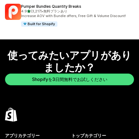
Pumper Bundles Quantity Breaks
5つ星中
4.9
(3,217)
•
無料プランあり
合計レビュー数：3217件
Increase AOV with Bundle offers, Free Gift & Volume Discount!
Built for Shopify
使ってみたいアプリがあり
ましたか？
Shopifyを3日間無料でお試しください
アプリカテゴリー
トップカテゴリー