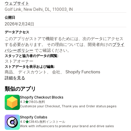
ウェブサイト
Golf Link, New Delhi, DL, 110003, IN
公開日
2026年2月24日
データアクセス
このアプリがストアで機能するためには、次のデータにアクセス
する必要があります。 その理由については、開発者向けの
プライ
バシーポリシー
でご確認ください。
スタッフと協力者のデータの閲覧:
ストアオーナー
ストアデータを表示および編集:
商品、 ディスカウント、 会社、 Shopify Functions
詳細を見る
類似のアプリ
Shopify Checkout Blocks
5つ星中
4.3
(180)
•
無料
合計レビュー数：180件
Customize your Checkout, Thank you and Order status pages
Shopify Collabs
5つ星中
4.0
(384)
•
無料インストール
合計レビュー数：384件
Work with influencers to promote your brand and drive sales