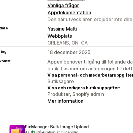
Vanliga frågor
Appdokumentation
Den här utvecklaren erbjuder inte dir
klare
Yassine Malti
Webbplats
ORLEANS, ON, CA
ring
18 december 2025
tkomst
Appen behöver tillgång till följande d
butik. Läs mer om anledningen till det
Visa personal- och medarbetaruppgifter
Butiksägare
Visa och redigera butiksuppgifter:
Produkter, Shopify admin
Mer information
PicManager Bulk Image Upload
av 5 stjärnor
4,6
(36)
•
Gratisplan tillgänglig