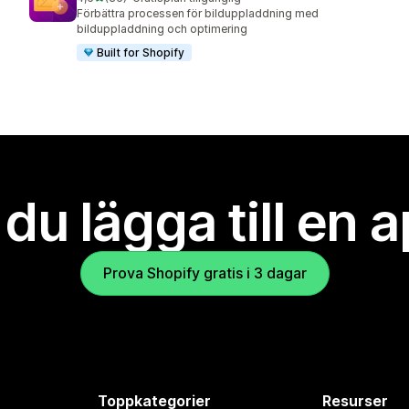
36 recensioner totalt
Förbättra processen för bilduppladdning med
bilduppladdning och optimering
Built for Shopify
l du lägga till en 
Prova Shopify gratis i 3 dagar
Toppkategorier
Resurser