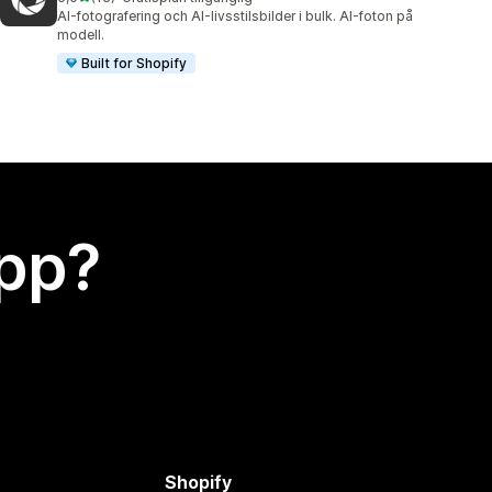
13 recensioner totalt
AI-fotografering och AI-livsstilsbilder i bulk. AI-foton på
modell.
Built for Shopify
app?
Shopify