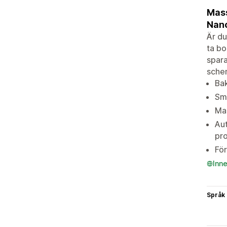
Mass
Nan
Är du
ta bo
spara
schem
Ba
Sma
Mas
Au
pro
För
Inn
Språk