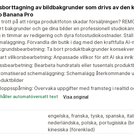
borttagning av bildbakgrunder som drivs av den k
o Banana Pro
 trött på att röriga produktfoton skadar försäljningen? REM
rt bakgrunder och ge dina bilder en professionell studiokän
 in timmar av redigering och dyra fotostudiokostnader. Stäl
aläggning. Förvandla din butik i dag med den kraftfulla AI
kgrundsbearbetning: Ta bort produktbakgrunder konsekve
rt villkorsbearbetning: Anpassade villkor för att AI ska inrik
sbearbetning: Bearbeta hundratals eller tusentals produktb
tomatiserad schemaläggning: Schemalägg återkommande up
duktbilder
loppsspårning: Övervaka uppgifter med framsteg i realtid och
ehåller automatöversatt text
Visa original
engelska, franska, tyska, spanska, ita
nederländska, polska, portugisiska (br
kinesiska (förenklad)