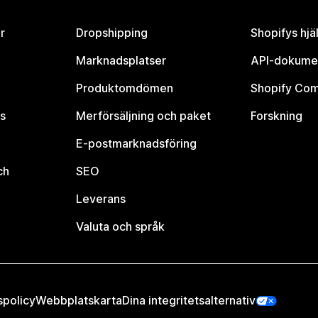
r
Dropshipping
Shopifys hjä
Marknadsplatser
API-dokume
Produktomdömen
Shopify Co
s
Merförsäljning och paket
Forskning
E-postmarknadsföring
ch
SEO
Leverans
Valuta och språk
spolicy
Webbplatskarta
Dina integritetsalternativ