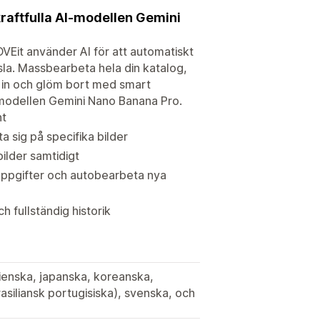
raftfulla AI-modellen Gemini
OVEit använder AI för att automatiskt
sla. Massbearbeta hela din katalog,
l in och glöm bort med smart
-modellen Gemini Nano Banana Pro.
nt
ta sig på specifika bilder
ilder samtidigt
pgifter och autobearbeta nya
 fullständig historik
lienska, japanska, koreanska,
asiliansk portugisiska), svenska, och