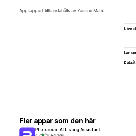
Appsupport tillhandahålls av Yassine Malti.
Utvec
Lanse
Dataå
Fler appar som den här
Photoroom AI Listing Assistant
av 5 stjärnor
4,7
(26)
•
Gratis