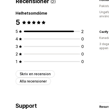
Recensioner
(2)
Pakist
Ungefä
Helhetsomdöme
använd
5
5
2
Kanad
4
0
3 daga
3
0
appen
2
0
1
0
Skriv en recension
Alla recensioner
Support
Resur