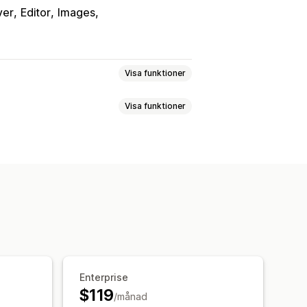
ver
Editor
Images
Visa funktioner
Visa funktioner
rund
AI-generering
Enterprise
$119
/månad