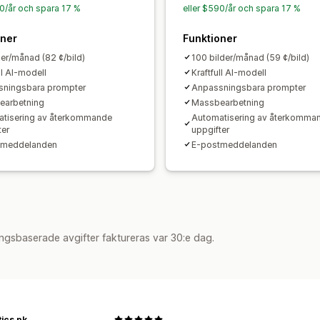
90/år och spara 17 %
eller $590/år och spara 17 %
oner
Funktioner
der/månad (82 ¢/bild)
100 bilder/månad (59 ¢/bild)
ll AI-modell
Kraftfull AI-modell
ningsbara prompter
Anpassningsbara prompter
earbetning
Massbearbetning
tisering av återkommande
Automatisering av återkomma
ter
uppgifter
tmeddelanden
E-postmeddelanden
ngsbaserade avgifter faktureras var 30:e dag.
ics.pk