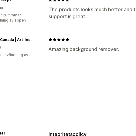
an
The products looks much better and t
r 20 timmar
support is great.
ning av appen
Cazify Canada | Art-Inspired iPhone Cases, Uniquely You!
a
Amazing background remover.
r användning av
ser
Integritetspolicy