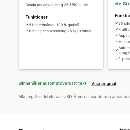
eller $2
Betala per användning 25 $/50 bilder
Funkti
Funktioner
35 bil
5 bilder/månad (100 % gratis!)
Kraftfu
Betala per användning 25 $/50 bilder
Anpass
Massb
Automa
uppgif
E-pos
Innehåller automatöversatt text
Visa original
Alla avgifter debiteras i USD. Återkommande och användni
Homist