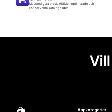
26 recensioner totalt
Massredigera produktbilder: optimerade och
konsekventa katalogbilder
Vil
Appkategorier