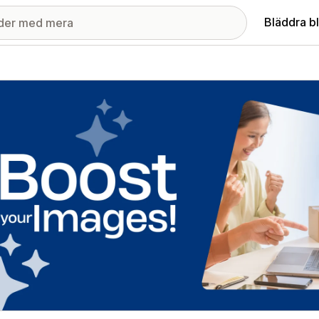
Bläddra b
ri med utvalda bilder