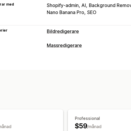
rar med
Shopify-admin
AI
Background Remo
Nano Banana Pro
SEO
rier
Bildredigerare
Bildoptimering
Massredigerare
Automatisk optimering
Ta bort bakg
Redigerbara resurser
Anpassad bakgrund
Produkter
Bilder
Massredigering
Åtgärder
Ändra storlek
Massredigerare
Professional
$59
månad
/månad