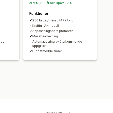
eller $1,190/år och spara 17 %
Funktioner
250 bilder/månad (47 ¢/bild)
Kraftfull AI-modell
Anpassningsbara prompter
Massbearbetning
nde
Automatisering av återkommande
uppgifter
E-postmeddelanden
24 februari 2026