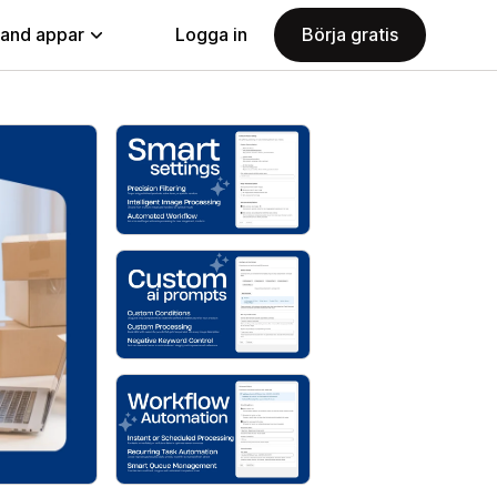
land appar
Logga in
Börja gratis