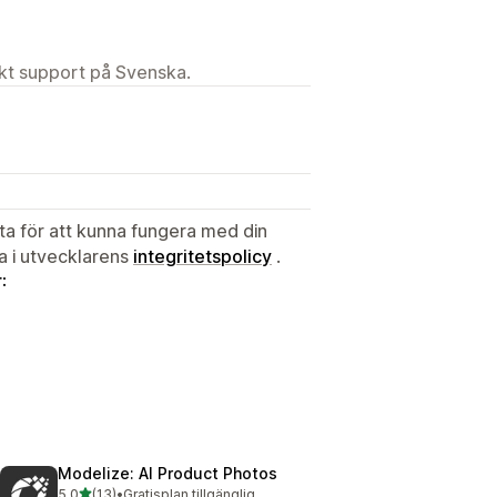
ekt support på Svenska.
ata för att kunna fungera med din
ta i utvecklarens
integritetspolicy
.
:
Modelize: AI Product Photos
av 5 stjärnor
5,0
(13)
•
Gratisplan tillgänglig