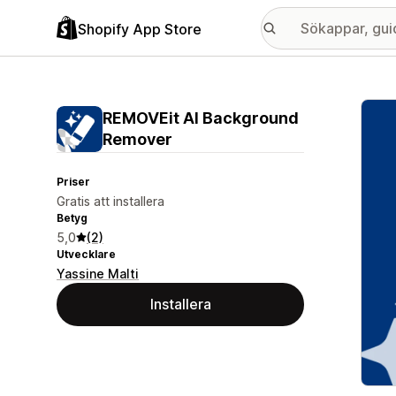
Shopify App Store
Galle
REMOVEit AI Background
Remover
Priser
Gratis att installera
Betyg
5,0
(2)
Utvecklare
Yassine Malti
Installera