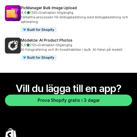
PicManager Bulk Image Upload
av 5 stjärnor
4,6
(36)
•
Gratisplan tillgänglig
36 recensioner totalt
Förbättra processen för bilduppladdning med bilduppladdning och
optimering
Built for Shopify
Modelize: AI Product Photos
av 5 stjärnor
5,0
(13)
•
Gratisplan tillgänglig
13 recensioner totalt
AI-fotografering och AI-livsstilsbilder i bulk. AI-foton på modell.
Built for Shopify
Vill du lägga till en app?
Prova Shopify gratis i 3 dagar