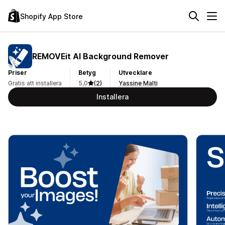
Shopify App Store
REMOVEit AI Background Remover
Priser
Betyg
Utvecklare
Gratis att installera
5,0
(2)
Yassine Malti
Installera