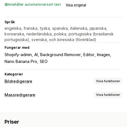
Innehåller automatöversatt text
Visa original
Språk
engelska, franska, tyska, spanska, italienska, japanska,
koreanska, nederländska, polska, portugisiska (brasiliansk
portugisiska), svenska, och kinesiska (förenklad)
Fungerar med
Shopify-admin
AI
Background Remover
Editor
Images
Nano Banana Pro
SEO
Kategorier
Bildredigerare
Visa funktioner
Bildoptimering
Massredigerare
Visa funktioner
Automatisk optimering
Ta bort bakgrund
AI-generering
Redigerbara resurser
Anpassad bakgrund
Produkter
Bilder
Massredigering
Priser
Åtgärder
Ändra storlek