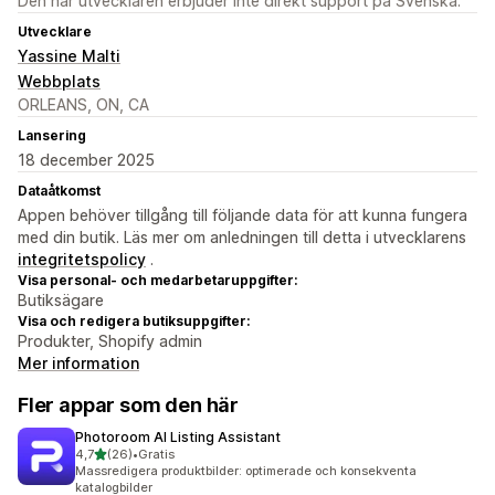
Den här utvecklaren erbjuder inte direkt support på Svenska.
Utvecklare
Yassine Malti
Webbplats
ORLEANS, ON, CA
Lansering
18 december 2025
Dataåtkomst
Appen behöver tillgång till följande data för att kunna fungera
med din butik. Läs mer om anledningen till detta i utvecklarens
integritetspolicy
.
Visa personal- och medarbetaruppgifter:
Butiksägare
Visa och redigera butiksuppgifter:
Produkter, Shopify admin
Mer information
Fler appar som den här
Photoroom AI Listing Assistant
av 5 stjärnor
4,7
(26)
•
Gratis
26 recensioner totalt
Massredigera produktbilder: optimerade och konsekventa
katalogbilder