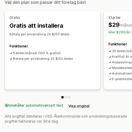
Välj den plan som passar ditt företag bäst.
Massredigerare
Gratis
Starter
$29
Gratis att installera
/måna
eller $290/år 
Betala per användning 25 $/50 bilder
Funktioner
Funktioner
35 bilder/må
5 bilder/månad (100 % gratis!)
Kraftfull AI-
Betala per användning 25 $/50 bilder
Anpassnings
Massbearbe
Automatiser
E-postmedd
Innehåller automatöversatt text
Visa original
Alla avgifter debiteras i USD. Återkommande och användningsbaserade
avgifter faktureras var 30:e dag.