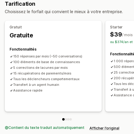
Tarification
Traduction en temps réel
Suivi du comportement
Choisissez le forfait qui convient le mieux à votre entreprise.
Analyse des agents
Réponses automatisées
Gratuit
Starter
Récupération de panier
FAQ
Salutations
$39
Gratuite
/ mois
Recommandations de produits
Réponses rapides
ou $374/an et
Fonctionnalités
Personnalisation
Fonctionnalit
150 réponses par mois (~50 conversations)
Couleur et police
Fenêtre de chat
Message d’accueil
1 000 répon
100 éléments de base de connaissances
Avatar d’agent
500 élément
5 corrections de lacunes par mois
25 correctio
15 récupérations de paiements/mois
200 récupér
Tous les déclencheurs comportementaux
Tous les dé
Transfert à un agent humain
Transfert à
Assistance rapide
Assistance 
Contient du texte traduit automatiquement
Afficher l’original