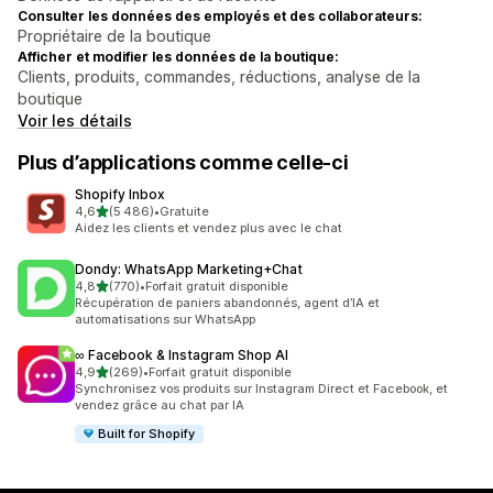
Consulter les données des employés et des collaborateurs:
Propriétaire de la boutique
Afficher et modifier les données de la boutique:
Clients, produits, commandes, réductions, analyse de la
boutique
Voir les détails
Plus d’applications comme celle-ci
Shopify Inbox
étoile(s) sur 5
4,6
(5 486)
•
Gratuite
5486 avis au total
Aidez les clients et vendez plus avec le chat
Dondy: WhatsApp Marketing+Chat
étoile(s) sur 5
4,8
(770)
•
Forfait gratuit disponible
770 avis au total
Récupération de paniers abandonnés, agent d’IA et
automatisations sur WhatsApp
∞ Facebook & Instagram Shop AI
étoile(s) sur 5
4,9
(269)
•
Forfait gratuit disponible
269 avis au total
Synchronisez vos produits sur Instagram Direct et Facebook, et
vendez grâce au chat par IA
Built for Shopify