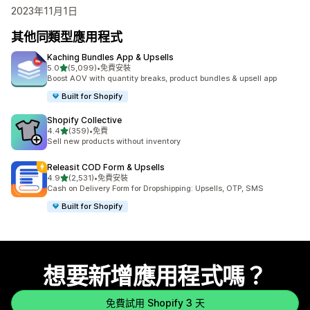
2023年11月1日
其他同類型應用程式
Kaching Bundles App & Upsells
滿分 5 顆星
5.0
(5,099)
•
免費安裝
共有 5099 則評價
Boost AOV with quantity breaks, product bundles & upsell app
Built for Shopify
Shopify Collective
滿分 5 顆星
4.4
(359)
•
免費
共有 359 則評價
Sell new products without inventory
Releasit COD Form & Upsells
滿分 5 顆星
4.9
(2,531)
•
免費安裝
共有 2531 則評價
Cash on Delivery Form for Dropshipping: Upsells, OTP, SMS
Built for Shopify
想要新增應用程式嗎？
免費試用 Shopify 3 天