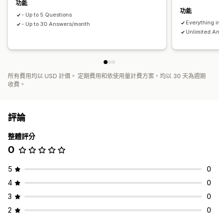
功能
功能
- Up to 5 Questions
Everything i
- Up to 30 Answers/month
Unlimited A
所有費用均以 USD 計價。 定期費用和依使用量計費方案，均以 30 天為週期
收費。
評論
整體評分
0
5
0
4
0
3
0
2
0