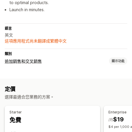
to optimal products.
Launch in minutes.
語言
英文
這項應用程式尚未翻譯成繁體中文
類別
追加銷售和交叉銷售
顯示功能
自訂
產品頁面追加銷售
彈出式視窗
拖放式編輯器
自訂規則
定價
銷售內容和建議
選擇最適合您業務的方案。
商品推薦
AI 推薦功能
分析
Starter
Enterprise
$19
免費
推薦成效
/月
$4 per 1,000 