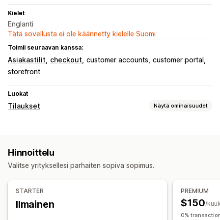
Kielet
Englanti
Tätä sovellusta ei ole käännetty kielelle Suomi
Toimii seuraavan kanssa:
Asiakastilit
checkout
customer accounts
customer portal
storefront
Luokat
Tilaukset
Näytä ominaisuudet
Toistotilaustyypit
Kuratoidut toistotilaukset
Täydentävät toistotilaukset
Hinnoittelu
Käyttöoikeustilaukset
Palvelut
Tuotepaketit
Valitse yrityksellesi parhaiten sopiva sopimus.
Tilauslaatikot
Fyysiset tuotteet
Mukautetut toistotilaukset
STARTER
PREMIUM
Hinnoitteluvaihtoehdot
$150
Ilmainen
/kuu
Toistuvat maksut
Toistotilaa ja säästä
Kiinteä hinnoittelu
0% transactio