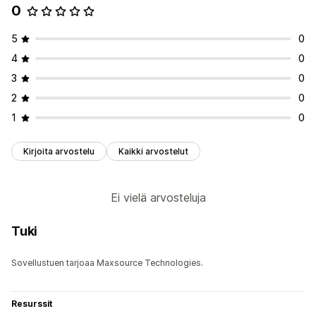
0
5
0
4
0
3
0
2
0
1
0
Kirjoita arvostelu
Kaikki arvostelut
Ei vielä arvosteluja
Tuki
Sovellustuen tarjoaa Maxsource Technologies.
Resurssit