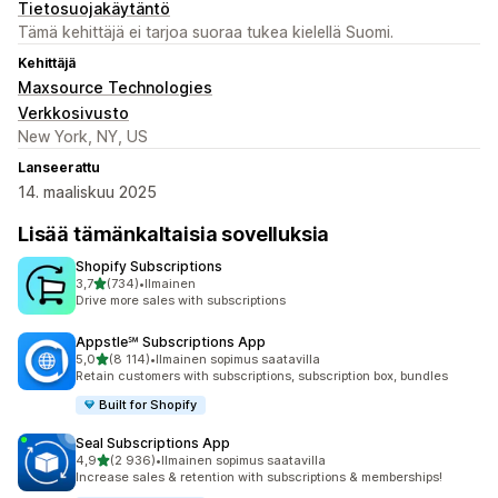
Tietosuojakäytäntö
Tämä kehittäjä ei tarjoa suoraa tukea kielellä Suomi.
Kehittäjä
Maxsource Technologies
Verkkosivusto
New York, NY, US
Lanseerattu
14. maaliskuu 2025
Lisää tämänkaltaisia sovelluksia
Shopify Subscriptions
/ 5 tähteä
3,7
(734)
•
Ilmainen
734 arvostelua yhteensä
Drive more sales with subscriptions
Appstle℠ Subscriptions App
/ 5 tähteä
5,0
(8 114)
•
Ilmainen sopimus saatavilla
8114 arvostelua yhteensä
Retain customers with subscriptions, subscription box, bundles
Built for Shopify
Seal Subscriptions App
/ 5 tähteä
4,9
(2 936)
•
Ilmainen sopimus saatavilla
2936 arvostelua yhteensä
Increase sales & retention with subscriptions & memberships!