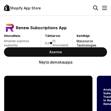
Shopify App Store
Renew Subscriptions App
Hinnoittelu
Tähtiarvio
Kehittäjä
Ilmainen sopimus
(0
Maxsource
0,0
saatavilla
Arvostelut)
Technologies
Asenna
Näytä demokauppa