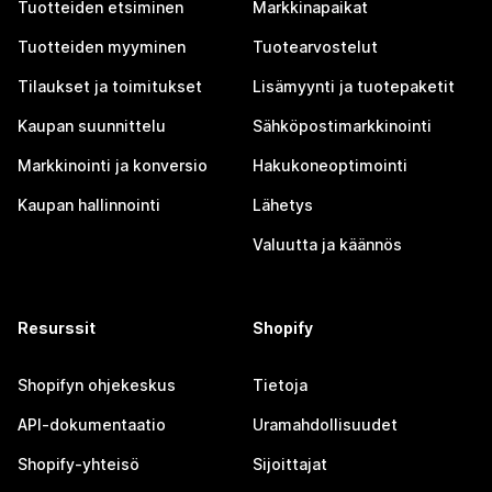
Tuotteiden etsiminen
Markkinapaikat
Tuotteiden myyminen
Tuotearvostelut
Tilaukset ja toimitukset
Lisämyynti ja tuotepaketit
Kaupan suunnittelu
Sähköpostimarkkinointi
Markkinointi ja konversio
Hakukoneoptimointi
Kaupan hallinnointi
Lähetys
Valuutta ja käännös
Resurssit
Shopify
Shopifyn ohjekeskus
Tietoja
API-dokumentaatio
Uramahdollisuudet
Shopify-yhteisö
Sijoittajat