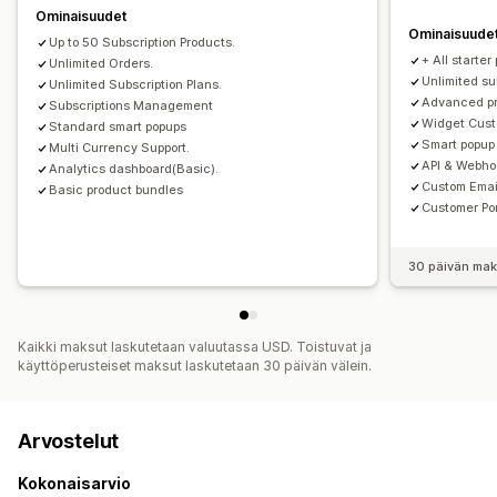
Porrastettu hinnoittelu
Freemium
Kokeilujaksot
Ominaisuudet
Ominaisuude
Kertamaksu
Dynaaminen hinnoittelu
Up to 50 Subscription Products.
+ All starter
Mukautettu hinnoittelu
Unlimited Orders.
Unlimited su
Unlimited Subscription Plans.
Advanced pr
Subscriptions Management
Widget Cust
Standard smart popups
Smart popup
Multi Currency Support.
API & Webho
Analytics dashboard(Basic).
Custom Emai
Basic product bundles
Customer Po
30 päivän mak
Kaikki maksut laskutetaan valuutassa USD. Toistuvat ja
käyttöperusteiset maksut laskutetaan 30 päivän välein.
Arvostelut
Kokonaisarvio