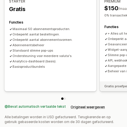
STARTER
PREMIUM
Prijzen die je kunt instellen
$150
Gratis
/maa
Terugkerende betalingen
Abonneren en besparen
0% transactie
Vaste prijzen
Gedifferentieerde prijzen
Freemium
Functies
Functies
Proefperiodes
Eenmalige betaling
Dynamische prijzen
Maximaal 50 abonnementsproducten.
+ Alles uit 
Aangepaste prijzen
Onbeperkt aantal bestellingen.
Onbeperkt a
Onbeperkt aantal abonnementsvormen.
Geavanceer
Abonnementsbeheer
Widget-aan
Standaard slimme pop-ups
Slimme pop-
Ondersteuning voor meerdere valuta's.
API, webhoo
Analytics-dashboard (basis).
Aangepaste
Basisproductbundels
Beheer van i
Gratis proefp
Bevat automatisch vertaalde tekst
Origineel weergeven
Alle betalingen worden in USD gefactureerd. Terugkerende en op
gebruik gebaseerde kosten worden om de 30 dagen gefactureerd.