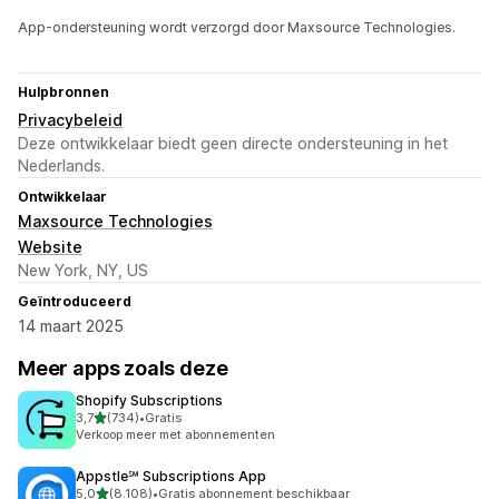
App-ondersteuning wordt verzorgd door Maxsource Technologies.
Hulpbronnen
Privacybeleid
Deze ontwikkelaar biedt geen directe ondersteuning in het
Nederlands.
Ontwikkelaar
Maxsource Technologies
Website
New York, NY, US
Geïntroduceerd
14 maart 2025
Meer apps zoals deze
Shopify Subscriptions
van 5 sterren
3,7
(734)
•
Gratis
734 recensies in totaal
Verkoop meer met abonnementen
Appstle℠ Subscriptions App
van 5 sterren
5,0
(8.108)
•
Gratis abonnement beschikbaar