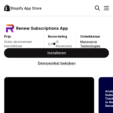
Shopify App Store
Renew Subscriptions App
Prijs
Beoordeling
Ontwikkelaar
Gratis abonnement
(0
Maxsource
0,0
beschikbaar
Recensies)
Technologies
Installeren
Demowinkel bekijken