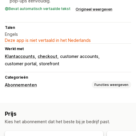
pop-ups eenvoudig.
Bevat automatisch vertaalde tekst
Origineel weergeven
Talen
Engels
Deze app is niet vertaald in het Nederlands
Werkt met
Klantaccounts
checkout
customer accounts
customer portal
storefront
Categorieën
Abonnementen
Functies weergeven
Soorten abonnementen
Samengestelde abonnementen
Aanvullingsabonnementen
Prijs
Toegangsabonnementen
Diensten
Productbundels
Kies het abonnement dat het beste bij je bedrijf past.
Abonnementsboxen
Fysieke producten
Abonnementen op maat