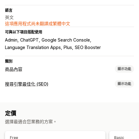
語言
英文
這項應用程式尚未翻譯成繁體中文
可與以下項目搭配使用
Admin
ChatGPT
Google Search Console
Language Translation Apps
Plus
SEO Booster
類別
商品內容
顯示功能
內容類型
搜尋引擎最佳化 (SEO)
顯示功能
說明
標題
SEO 說明
SEO 標題
替代文字
標籤
商品系列說明
搜尋引擎最佳化 (SEO) 工具
結構化資料
反向連結
中繼標籤
大量編輯
AI 生成內容
建立內容
定價
本地搜尋引擎最佳化 (SEO)
內容最佳化
中繼資料最佳化
自動化
AI 生成內容
指令範本
語氣和風格
多國語言
翻譯
大量編輯
選擇最適合您業務的方案。
追蹤成效
自動更新
搜尋引擎最佳化 (SEO) 分數
深入分析與秘訣
關鍵字分析
Free
Basic
搜尋引擎最佳化 (SEO)