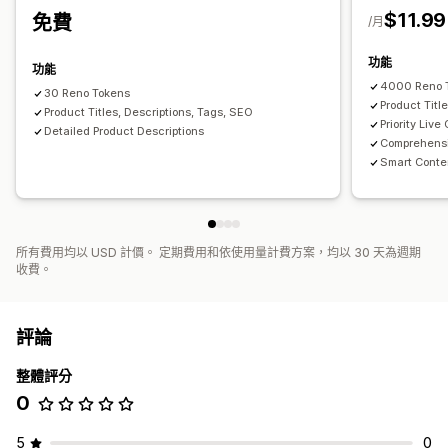
內容分析
$11.99
免費
/月
商品系列 SEO
自動最佳化
關鍵字研究
SEO 稽核
功能
功能
4000 Reno 
30 Reno Tokens
Product Titl
Product Titles, Descriptions, Tags, SEO
Priority Live
Detailed Product Descriptions
Comprehensi
Smart Conte
所有費用均以 USD 計價。 定期費用和依使用量計費方案，均以 30 天為週期
收費。
評論
整體評分
0
5
0