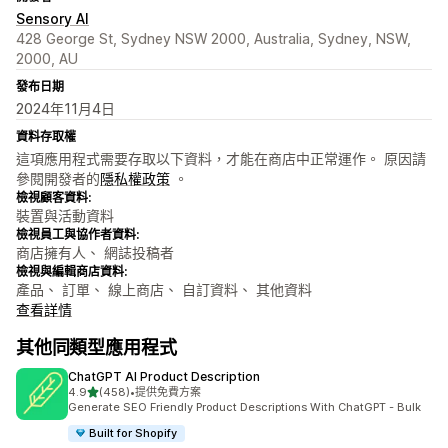
Sensory AI
428 George St, Sydney NSW 2000, Australia, Sydney, NSW,
2000, AU
發布日期
2024年11月4日
資料存取權
這項應用程式需要存取以下資料，才能在商店中正常運作。 原因請
參閱開發者的
隱私權政策
。
檢視顧客資料:
裝置與活動資料
檢視員工與協作者資料:
商店擁有人、 網誌投稿者
檢視與編輯商店資料:
產品、 訂單、 線上商店、 自訂資料、 其他資料
查看詳情
其他同類型應用程式
ChatGPT AI Product Description
滿分 5 顆星
4.9
(458)
•
提供免費方案
共有 458 則評價
Generate SEO Friendly Product Descriptions With ChatGPT - Bulk
Built for Shopify