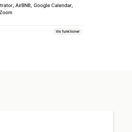
trator
AirBNB
Google Calendar
Zoom
Vis funktioner
eservationer
Ansigt til ansigt
oblokke
Flere bookinger
ninger
Event-check-in
altid
Mailnotifikationer
Flere sprog
inger
ssede formularer