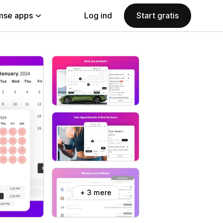
se apps
Log ind
Start gratis
+ 3 mere