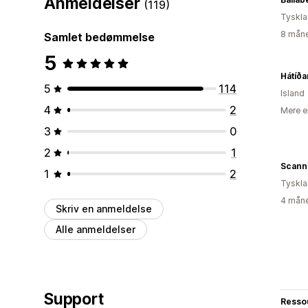
Anmeldelser
(119)
Tyskl
8 måne
Samlet bedømmelse
5
Hátíða
5
114
Island
4
2
Mere e
3
0
2
1
1
2
Tyskl
4 måne
Skriv en anmeldelse
Alle anmeldelser
Support
Resso