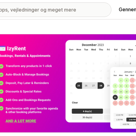
Gennem
ri med udvalgte billeder