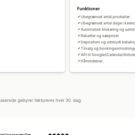
Tilpassede notifikationer
Branding
T
Funktioner
Ubegrænset antal produkter
Ubegrænset antal dage i kalen
Automatisk blokering og admin
Rabatter og særpriser
Depositum og udskudt betalin
Tilvalg og bookinganmodning
API til Google/iCalendar/Airbn
Påmindelser
aserede gebyrer faktureres hver 30. dag.
Ballabeni Icecream GmbH