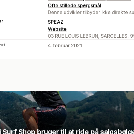
Ofte stillede spørgsmål
Denne udvikler tilbyder ikke direkte s
er
SPEAZ
Website
03 RUE LOUIS LEBRUN, SARCELLES, 9
ret
4. februar 2021
Surf Shop bruger til at ride på salgsbølg