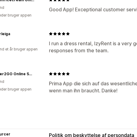
and
Good App! Exceptional customer servi
der bruger appen
rleiga
I run a dress rental, IzyRent is a very 
nd et år bruger appen
responses from the team.
Scanner2GO Online Shop
and
Prima App die sich auf das wesentliche
der bruger appen
wenn man ihn braucht. Danke!
urcer
Politik om beskyttelse af persondata