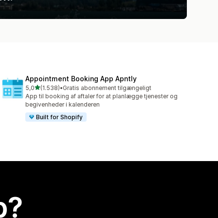
Appointment Booking App Apntly
ud af 5 stjerner
5,0
(1.538)
•
Gratis abonnement tilgængeligt
1538 anmeldelser i alt
App til booking af aftaler for at planlægge tjenester og
begivenheder i kalenderen
Built for Shopify
p?