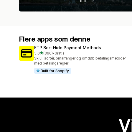
Flere apps som denne
ETP Sort Hide Payment Methods
ud af 5 stjerner
5,0
(366)
•
Gratis
366 anmeldelser i alt
Skjul, sortér, omarranger og omdøb betalingsmetoder
med betalingsregler
Built for Shopify
V