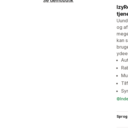
Se demobutik
IzyR
tjen
Uundv
og af
meget
kan s
bruge
ydee
Aut
Rab
Mul
Til
Syn
Ind
Sprog