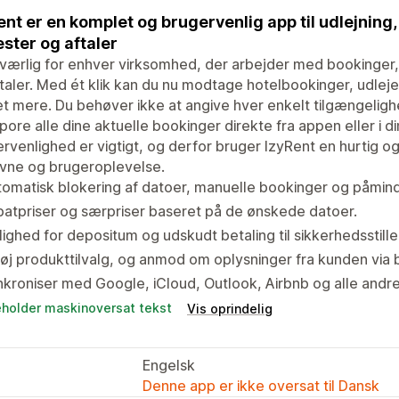
ent er en komplet og brugervenlig app til udlejning
ester og aftaler
ærlig for enhver virksomhed, der arbejder med bookinger, 
taler. Med ét klik kan du nu modtage hotelbookinger, udleje
 mere. Du behøver ikke at angive hver enkelt tilgængeligh
pore alle dine aktuelle bookinger direkte fra appen eller i 
rvenlighed er vigtigt, og derfor bruger IzyRent en hurtig og
vne og brugeroplevelse.
omatisk blokering af datoer, manuelle bookinger og påmind
atpriser og særpriser baseret på de ønskede datoer.
ighed for depositum og udskudt betaling til sikkerhedsstille
føj produkttilvalg, og anmod om oplysninger fra kunden via
kroniser med Google, iCloud, Outlook, Airbnb og alle andre
eholder maskinoversat tekst
Vis oprindelig
Engelsk
Denne app er ikke oversat til Dansk