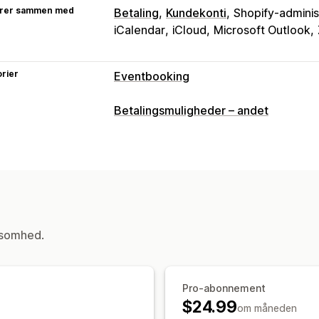
rer sammen med
Betaling
Kundekonti
Shopify-adminis
iCalendar
iCloud
Microsoft Outlook
rier
Eventbooking
Eventtype
Betalingsmuligheder – andet
Aftaler
Lejemål
Klasser
Servicer
R
Online
Tilpassede events
Bookingadministration
Kalender
Planlægning
Tidsrum
Dat
Annuller booking
Kapacitetsbegræns
ksomhed.
Datasynkronisering
Opdateringer i re
Flere lokationer
Betalinger
Indbetal
Tilpasning
Pro-abonnement
Bookingsider
Kalenderwidget
Tilpa
$24.99
om måneden