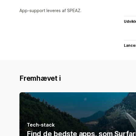
App-support leveres af SPEAZ.
Udvikl
Lance
Fremhævet i
Tech-stack
Find de bedste apps, som Surfari 