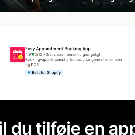
Easy Appointment Booking App
ud af 5 stjerner
4,9
(512)
•
Gratis abonnement tilgængeligt
512 anmeldelser i alt
Booking-app til tjenester, kurser, arrangementer, billetter
og POS
Built for Shopify
il du tilføje en ap