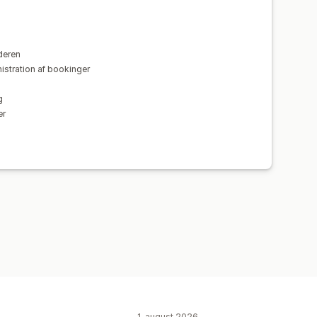
ilpasset CSS
deren
istration af bookinger
g
er
b
1. august 2026