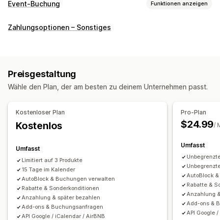
Event-Buchung
Funktionen anzeigen
Eventart
Zahlungsoptionen – Sonstiges
Termine
Verleih
Kurse
Dienstleistungen
Reservierungen
Persönlich
Online
Benutzerdefinierte Events
Buchungsverwaltung
Preisgestaltung
Kalender
Planung
Zeitfenster
Sperrdaten
Wähle den Plan, der am besten zu deinem Unternehmen passt.
Mehrfachbuchungen
Buchung stornieren
Kapazitätsgrenzen
Check-in für Event
Kostenloser Plan
Pro-Plan
Datensynchronisierung
Updates in Echtzeit
$24.99
Kostenlos
/ 
E-Mail-Benachrichtigungen
Mehrere Sprachen
Umfasst
Mehrere Standorte
Zahlungen
Anzahlungen
Umfasst
Unbegrenzte
Limitiert auf 3 Produkte
Anpassung
Unbegrenzte
15 Tage im Kalender
AutoBlock &
Buchungsseiten
Kalender-Widget
AutoBlock & Buchungen verwalten
Rabatte & S
Rabatte & Sonderkonditionen
Benutzerdefinierte Formulare
Anzahlung &
Anzahlung & später bezahlen
Benutzerdefinierte Benachrichtigungen
Branding
Add-ons & 
Add-ons & Buchungsanfragen
API Google /
Benutzerdefiniertes CSS
API Google / iCalendar / AirBNB