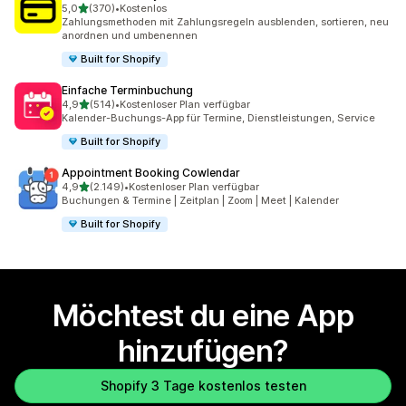
von 5 Sternen
5,0
(370)
•
Kostenlos
370 Rezensionen insgesamt
Zahlungsmethoden mit Zahlungsregeln ausblenden, sortieren, neu
anordnen und umbenennen
Built for Shopify
Einfache Terminbuchung
von 5 Sternen
4,9
(514)
•
Kostenloser Plan verfügbar
514 Rezensionen insgesamt
Kalender-Buchungs-App für Termine, Dienstleistungen, Service
Built for Shopify
Appointment Booking Cowlendar
von 5 Sternen
4,9
(2.149)
•
Kostenloser Plan verfügbar
2149 Rezensionen insgesamt
Buchungen & Termine | Zeitplan | Zoom | Meet | Kalender
Built for Shopify
Möchtest du eine App
hinzufügen?
Shopify 3 Tage kostenlos testen