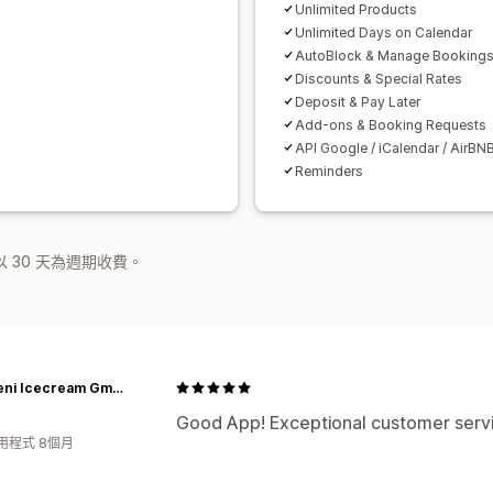
Unlimited Products
Unlimited Days on Calendar
AutoBlock & Manage Booking
Discounts & Special Rates
Deposit & Pay Later
Add-ons & Booking Requests
API Google / iCalendar / AirBN
Reminders
 30 天為週期收費。
Ballabeni Icecream GmbH
Good App! Exceptional customer servi
用程式 8個月