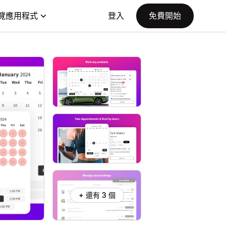
覽應用程式
登入
免費開始
+ 還有 3 個