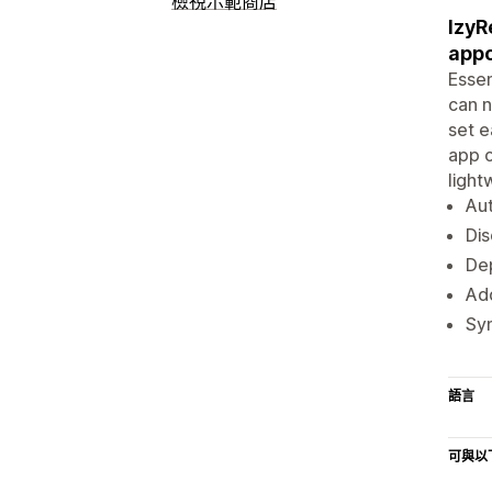
檢視示範商店
IzyR
app
Essen
can n
set e
app o
light
Aut
Dis
Dep
Add
Syn
語言
可與以