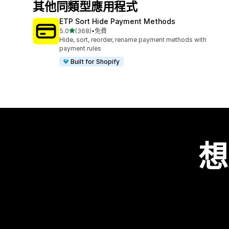
其他同類型應用程式
ETP Sort Hide Payment Methods
滿分 5 顆星
5.0
(368)
•
免費
共有 368 則評價
Hide, sort, reorder, rename payment methods with
payment rules
Built for Shopify
想