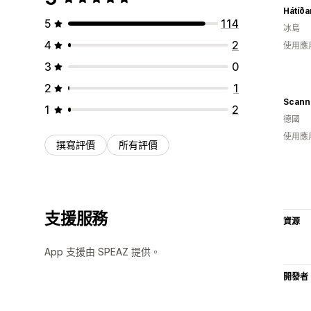
Hátíða
5
114
冰島
4
2
使用應
3
0
2
1
1
2
德國
使用應
撰寫評價
所有評價
支援服務
資源
App 支援由 SPEAZ 提供。
開發者