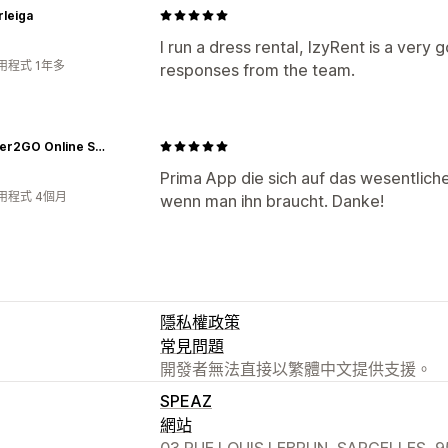
rleiga
I run a dress rental, IzyRent is a very 
用程式 1年多
responses from the team.
Scanner2GO Online Shop
Prima App die sich auf das wesentliche
用程式 4個月
wenn man ihn braucht. Danke!
隱私權政策
常見問題
開發者無法直接以繁體中文提供支援。
SPEAZ
網站
03 RUE LOUIS LEBRUN, SARCELLES, 9