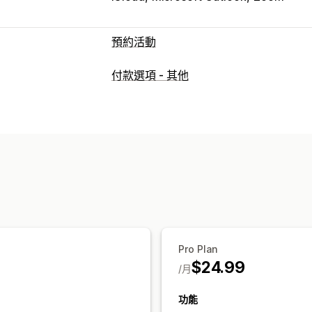
預約活動
活動類型
付款選項 - 其他
預訂
租借
課程
服務
預約
實體
線上
預約管理
日曆
排程
時段
保留日期
多重預約
資料同步處理
即時更新
電子郵件通知
自訂
預約頁面
日曆小工具
自訂表單
自訂通
Pro Plan
$24.99
/月
功能