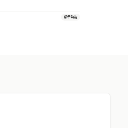
顯示功能
自訂活動
取消預約
容納上限
活動報到
多國語言
多個地點
付款
訂金
知
品牌行銷
自訂 CSS