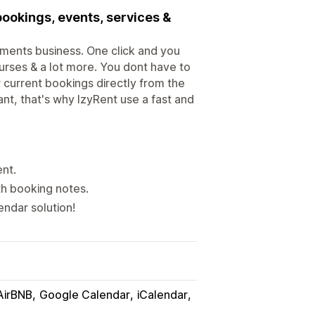
bookings, events, services &
ntments business. One click and you
urses & a lot more. You dont have to
ur current bookings directly from the
nt, that's why IzyRent use a fast and
ent.
h booking notes.
endar solution!
AirBNB
Google Calendar
iCalendar