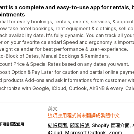
ent is a complete and easy-to-use app for rentals, 
ointments
tial for every bookings, rentals, events, services, & appoi
ow take hotel bookings, rent equipment & clothings, sell co
ach availability date. It's fully dynamic. You can track all yo
r on your favorite calendar! Speed and ergonomy is importa
weight calendar for best performance & user-experience.
o-Block of Dates, Manual Bookings & Reminders.
count Price & Special Rates based on any dates you want.
osit Option & Pay Later for caution and partial online paym
 products Add-ons and ask informations from customer wit
chronize with Google, iCloud, Outlook, AirBNB & every iCal
英文
這項應用程式尚未翻譯成繁體中文
下項目搭配使用
結帳頁面
顧客帳號
Shopify 管理介面
iCloud
Microsoft Outlook
Zoom