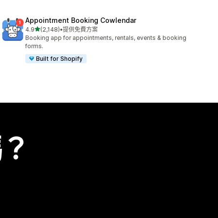
Appointment Booking Cowlendar
滿分 5 顆星
4.9
(2,148)
•
提供免費方案
共有 2148 則評價
Booking app for appointments, rentals, events & booking
forms.
Built for Shopify
嗎？