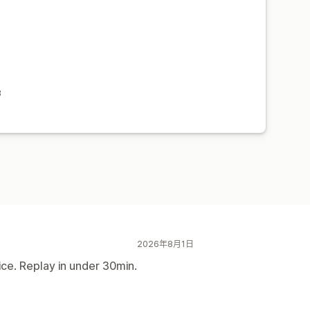
s
B
2026年8月1日
ce. Replay in under 30min.