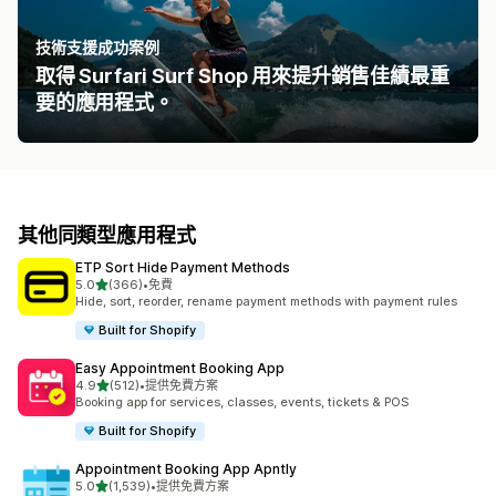
技術支援成功案例
取得 Surfari Surf Shop 用來提升銷售佳績最重
要的應用程式。
其他同類型應用程式
ETP Sort Hide Payment Methods
滿分 5 顆星
5.0
(366)
•
免費
共有 366 則評價
Hide, sort, reorder, rename payment methods with payment rules
Built for Shopify
Easy Appointment Booking App
滿分 5 顆星
4.9
(512)
•
提供免費方案
共有 512 則評價
Booking app for services, classes, events, tickets & POS
Built for Shopify
Appointment Booking App Apntly
滿分 5 顆星
5.0
(1,539)
•
提供免費方案
共有 1539 則評價