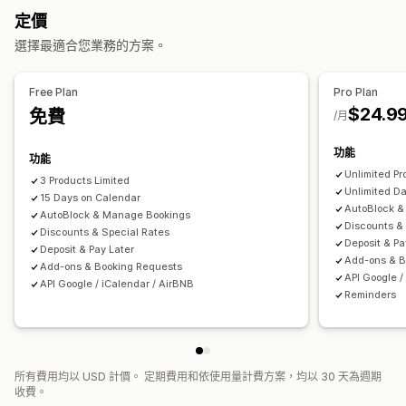
日曆
排程
時段
保留日期
多重預約
取消預約
容納上限
定價
活動報到
資料同步處理
即時更新
電子郵件通知
多國語言
選擇最適合您業務的方案。
多個地點
付款
訂金
Free Plan
Pro Plan
自訂
$24.9
免費
/月
預約頁面
日曆小工具
自訂表單
自訂通知
品牌行銷
自訂 CSS
功能
功能
Unlimited Pr
3 Products Limited
Unlimited D
15 Days on Calendar
AutoBlock 
AutoBlock & Manage Bookings
Discounts &
Discounts & Special Rates
Deposit & Pa
Deposit & Pay Later
Add-ons & B
Add-ons & Booking Requests
API Google /
API Google / iCalendar / AirBNB
Reminders
所有費用均以 USD 計價。 定期費用和依使用量計費方案，均以 30 天為週期
收費。