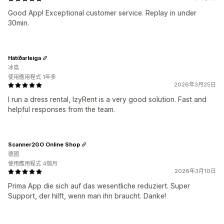
Good App! Exceptional customer service. Replay in under
30min.
Hátíðarleiga
冰島
使用應用程式 1年多
2026年3月25日
I run a dress rental, IzyRent is a very good solution. Fast and
helpful responses from the team.
Scanner2GO Online Shop
德國
使用應用程式 4個月
2026年3月10日
Prima App die sich auf das wesentliche reduziert. Super
Support, der hilft, wenn man ihn braucht. Danke!