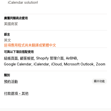
iCalendar solution!
廣獲同類商店愛用
美國商家
語言
英文
這項應用程式尚未翻譯成繁體中文
可與以下項目搭配使用
結帳頁面
顧客帳號
Shopify 管理介面
AirBNB
Google Calendar
iCalendar
iCloud
Microsoft Outlook
Zoom
類別
預約活動
顯示功能
活動類型
付款選項 - 其他
預訂
租借
課程
服務
預約
實體
線上
自訂活動
預約管理