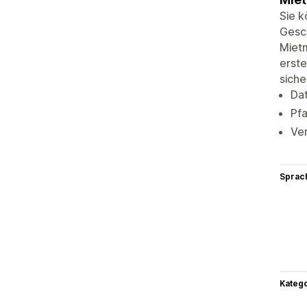
Sie k
Gesc
Miet
erst
siche
Dat
Pfa
Ver
Sprac
Kateg