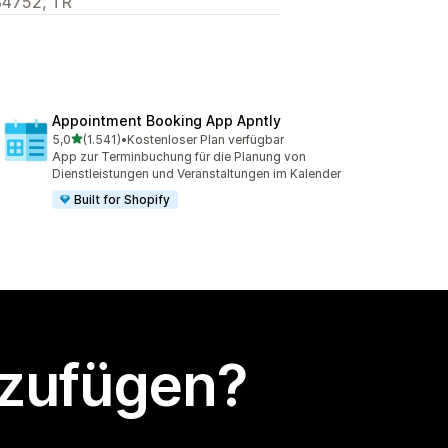
 34752, TR
Appointment Booking App Apntly
von 5 Sternen
5,0
(1.541)
•
Kostenloser Plan verfügbar
1541 Rezensionen insgesamt
App zur Terminbuchung für die Planung von
Dienstleistungen und Veranstaltungen im Kalender
Built for Shopify
nzufügen?