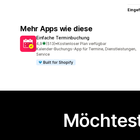
Eingef
Mehr Apps wie diese
Einfache Terminbuchung
von 5 Sternen
4,9
(513)
•
Kostenloser Plan verfügbar
513 Rezensionen insgesamt
Kalender-Buchungs-App für Termine, Dienstleistungen,
Service
Built for Shopify
Möchtest