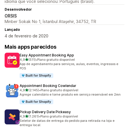
idioma que você selecionou: Português (brasil).
Desenvolvedor
ORSIS
Minber Sokak No 1, İstanbul Ataşehir, 34752, TR
Lançado
4 de fevereiro de 2020
Mais apps parecidos
Easy Appointment Booking App
de 5 estrelas
4,9
(511)
•
Plano gratuito disponível
511 avaliações ao todo
App de agendamento para serviços, aulas, eventos, ingressos e
POS
Built for Shopify
Appointment Booking Cowlendar
de 5 estrelas
4,9
(2.145)
•
Plano gratuito disponível
2145 avaliações ao todo
Agrege calendário e torne produto em serviço reservável em 2mn
Built for Shopify
Pickup Delivery Date Pickeasy
de 5 estrelas
4,9
(1.261)
•
Plano gratuito disponível
1261 avaliações ao todo
Seletor de datas de entrega do pedido para retirada na loja e
entrega local.