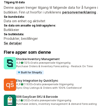
Tilgang til data
Denne appen trenger tilgang til følgende data for å fungere i
butikken. Finn ut hvorfor i utviklerens
personvernerklæring
.
Se kundedata:
Data om enhet og aktivitet
Se data om ansatte og bidragsytere:
Butikkeier
Se butikkdata:
Produkter, bestillinger
Se detaljer
Flere apper som denne
Stockie Inventory Management
av 5 stjerner
4,9
(121)
•
Gratis prøveperiode tilgjengelig
Totalt 121 omtaler
Purchase Orders & Inventory Forecasting - Restock On Time
Built for Shopify
Etsy Integration by QuickSync
av 5 stjerner
4,9
(1 933)
•
Gratis prøveperiode tilgjengelig
Totalt 1933 omtaler
Sync Etsy Listings & Orders with 100% Confidence!
506 EasyScan SKU & Barcode
av 5 stjerner
5,0
(332)
•
Gratis prøveperiode tilgjengelig
Totalt 332 omtaler
Purchase orders, inventory management & demand forecasting