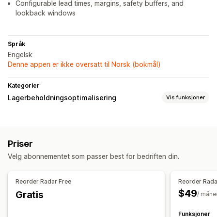
Configurable lead times, margins, safety buffers, and
lookback windows
Språk
Engelsk
Denne appen er ikke oversatt til Norsk (bokmål)
Kategorier
Lagerbeholdningsoptimalisering
Vis funksjoner
Håndtering av lagerbeholdning
Lagersporing
Prognose
Lagerpåfylling
Lagerplanlegging
Priser
Varsler og analyse
Velg abonnementet som passer best for bedriften din.
Varsler om tilbakeføring til lager
Påminnelser om påfylling
Varsler om lav lagerbeholdning
Varsler om utsolgt produkt
Reorder Radar Free
Reorder Rada
Terskelvarsler
$49
Gratis
/ måne
Funksjoner