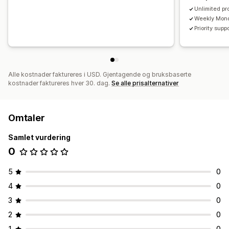
Unlimited pr
Weekly Mond
Priority supp
Alle kostnader faktureres i USD. Gjentagende og bruksbaserte
kostnader faktureres hver 30. dag.
Se alle prisalternativer
Omtaler
Samlet vurdering
0
5
0
4
0
3
0
2
0
1
0