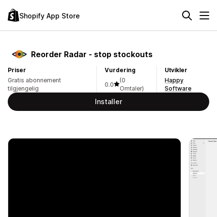
Shopify App Store
Reorder Radar ‑ stop stockouts
Priser
Vurdering
Utvikler
Gratis abonnement
(0
Happy
0.0
tilgjengelig
Omtaler)
Software
Installer