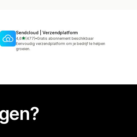
Sendcloud | Verzendplatform
van 5 sterren
4,6
(477)
•
Gratis abonnement beschikbaar
477 recensies in totaal
Eenvoudig verzendplatform om je bedrijf te helpen
groeien.
egen?