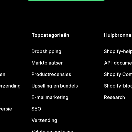
Topcategorieën
Hulpbronne
Dropshipping
Shopify-hel
n
Marktplaatsen
API-docume
pen
Productrecensies
Shopify Co
erzending
Upselling en bundels
Shopify-blo
E-mailmarketing
Research
ersie
SEO
Verzending
Valuta en vertaling