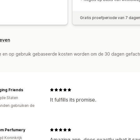
Gratis proefperiode van 7 dage
geven
de en op gebruik gebaseerde kosten worden om de 30 dagen gefact
ging Friends
gde Staten
It fulfills its promise.
nden gebruiken de
om Perfumery
gd Koninkrijk
Amazing app, does exactly what it says