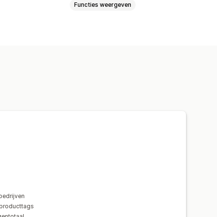
Functies weergeven
r
Afhankelijk van klant
jk van afstand
van aantal
Gewichtsafhankelijk
 zones
Meerdere herkomsten
ussen
Tarieven verbergen
epaste regels
bedrijven
producttags
gentotaal