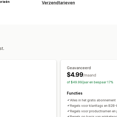
orieën
Verzendtarieven
Tariefberekening
Vast tarief
Afhankelijk van vervoerde
Afhankelijk van afmetingen
Afhankeli
Afhankelijk van product
Afhankelijk 
Postcode
Gemengd tarief
Meerdere
st.
Aanpassing
Beperkingen voor gebruik van postb
Percentages opnieuw bestellen
Aang
Geavanceerd
$4.99
/maand
of $49.99/jaar en bespaar 17%
Functies
Alles in het gratis abonnement
Regels voor klanttags en B2B-
Regels voor productnamen en 
Regels op basis van winkelwa