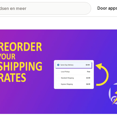
Door apps
ij met uitgelichte afbeeldingen