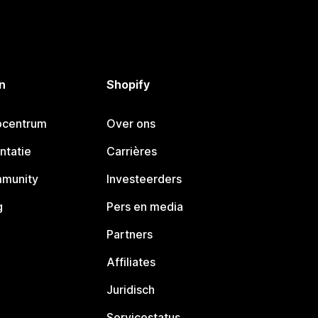
n
Shopify
pcentrum
Over ons
ntatie
Carrières
mmunity
Investeerders
g
Pers en media
Partners
Affiliates
Juridisch
Servicestatus