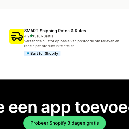
SMART Shipping Rates & Rules
van 5 sterren
4,9
(316)
•
Gratis
316 recensies in totaal
Verzendcalculator op basis van postcode om tarieven en
regels per product in te stellen
Built for Shopify
je een app toevo
Probeer Shopify 3 dagen gratis