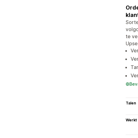
Orde
klan
Sorte
volgo
te ve
Upsel
Ver
Ver
Tar
Ve
Bev
Talen
Werkt