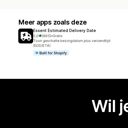
Meer apps zoals deze
Essent Estimated Delivery Date
van 5 sterren
5,0
(865)
•
Gratis
865 recensies in totaal
Toon geschatte bezorgdatum plus verzendtijd
(EDD/ETA)
Built for Shopify
Wil 