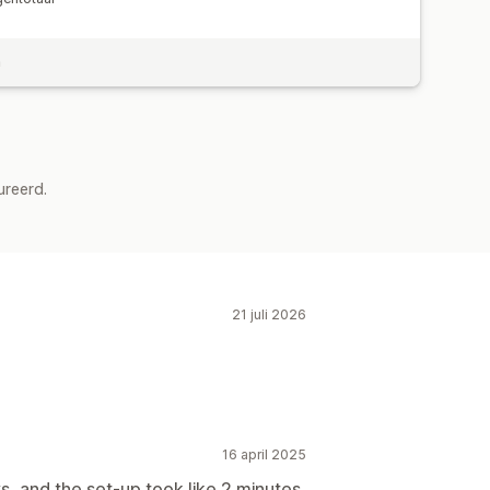
n
ureerd.
21 juli 2026
16 april 2025
, and the set-up took like 2 minutes.