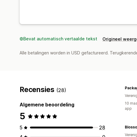
Bevat automatisch vertaalde tekst
Origineel weer
Alle betalingen worden in USD gefactureerd. Terugkeren
Recensies
Packa
(28)
Vereni
10 maa
Algemene beoordeling
app
5
5
28
Bloss
Vereni
4
0